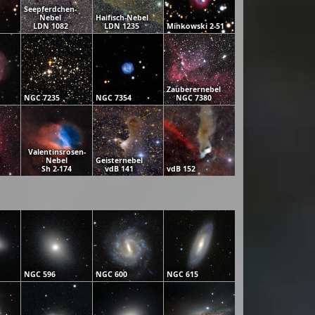
Seepferdchen-
Nebel
Haifisch-Nebel
LDN 1082
LDN 1235
Minkowski 2-51
Zauberernebel
NGC 7235
NGC 7354
NGC 7380
Valentinsrosen-
Nebel
Geisternebel
Sh 2-174
vdB 141
vdB 152
NGC 596
NGC 600
NGC 615