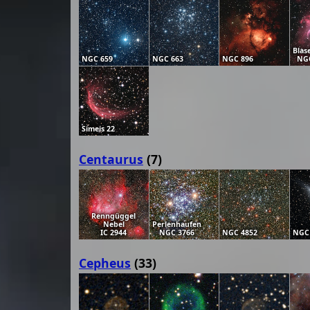
Blas
NGC 659
NGC 663
NGC 896
NGC
Simeis 22
Centaurus
(7)
Renngüggel
Nebel
Perlenhaufen
IC 2944
NGC 3766
NGC 4852
NGC
Cepheus
(33)