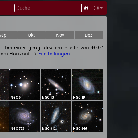
Sep
Okt
Nov
Dez
i bei einer geografischen Breite von +0.0°
 dem Horizont. →
Einstellungen
NGC 6
NGC 13
NGC 19
NGC 753
NGC 812
NGC 846