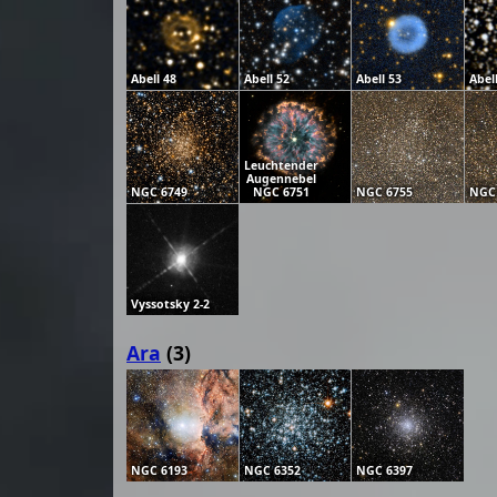
Abell 48
Abell 52
Abell 53
Abel
Leuchtender
Augennebel
NGC 6749
NGC 6751
NGC 6755
NGC
Vyssotsky 2-2
Ara
(3)
NGC 6193
NGC 6352
NGC 6397