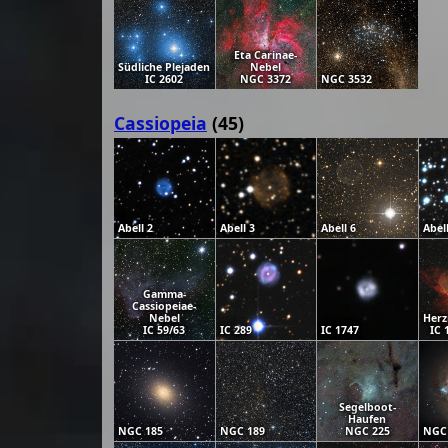
Eta Carinae-
Südliche Plejaden
Nebel
IC 2602
NGC 3372
NGC 3532
Cassiopeia
(45)
Abell 2
Abell 3
Abell 6
Abel
Gamma-
Cassiopeiae-
Nebel
Herz
IC 59/63
IC 289
IC 1747
IC 
Segelboot-
Haufen
NGC 185
NGC 189
NGC 225
NGC