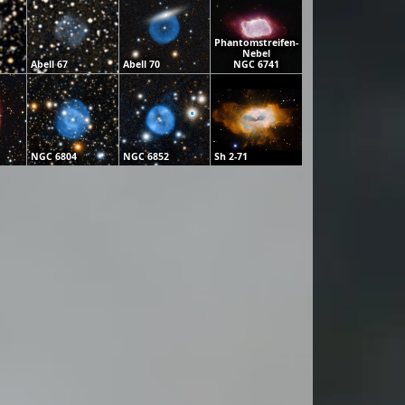
Phantomstreifen-
Nebel
Abell 67
Abell 70
NGC 6741
NGC 6804
NGC 6852
Sh 2-71