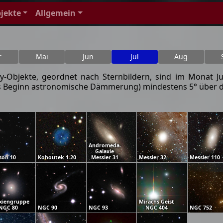
jekte
Allgemein
r
Mai
Jun
Jul
Aug
Objekte, geordnet nach Sternbildern, sind im Monat Jul
e bis Beginn astronomische Dämmerung) mindestens 5° über
Andromeda-
Galaxie
son 10
Kohoutek 1-20
Messier 31
Messier 32
Messier 110
xiengruppe
Mirachs Geist
NGC 80
NGC 90
NGC 93
NGC 404
NGC 752