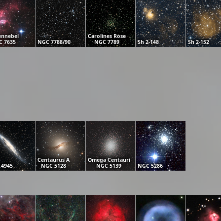
ennebel
Carolines Rose
 7635
NGC 7788/90
NGC 7789
Sh 2-148
Sh 2-152
Centaurus A
Omega Centauri
 4945
NGC 5128
NGC 5139
NGC 5286