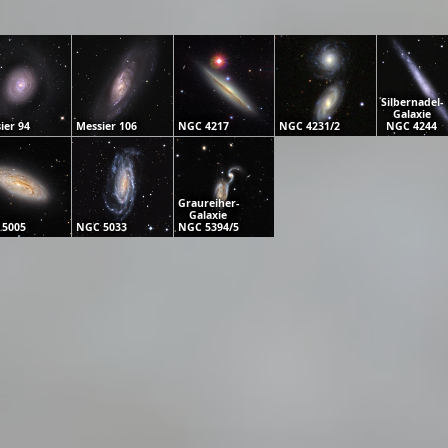
Silbernadel-
Galaxie
ier 94
Messier 106
NGC 4217
NGC 4231/2
NGC 4244
Graureiher-
Galaxie
 5005
NGC 5033
NGC 5394/5