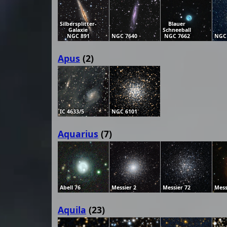
Silbersplitter-
Blauer
Galaxie
Schneeball
NGC 891
NGC 7640
NGC 7662
NGC
Apus
(2)
IC 4633/5
NGC 6101
Aquarius
(7)
Abell 76
Messier 2
Messier 72
Mess
Aquila
(23)