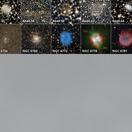
l 55
Abell 56
Abell 58
Abell 62
Abell 64
 6756
NGC 6760
NGC 6772
NGC 6778
NGC 6781