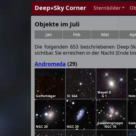
Deep⋆Sky Corner
Sternbilder
Ob
Objekte im Juli
Jan
Feb
Mär
Ap
Die folgenden 653 beschriebenen Deep-Sky-
sichtbar. Sie erreichen in der Nacht (End
Andromeda
(29)
Mayall II
Golfschläger
3C 66A
G 1
Hick
Galaxiengruppe
Gala
NGC 20
NGC 29
NGC 70