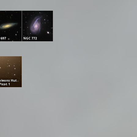
 697
NGC 772
leons Hut
Picot 1