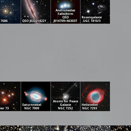
Andromedas
Fallschirm
QSO
Rosengalaxie
 7686
QSO J0222+4221
J014709+463037
UGC 1810/3
Atoms for Peace
Saturnnebel
Galaxie
Helixnebel
ier 73
NGC 7009
NGC 7252
NGC 7293