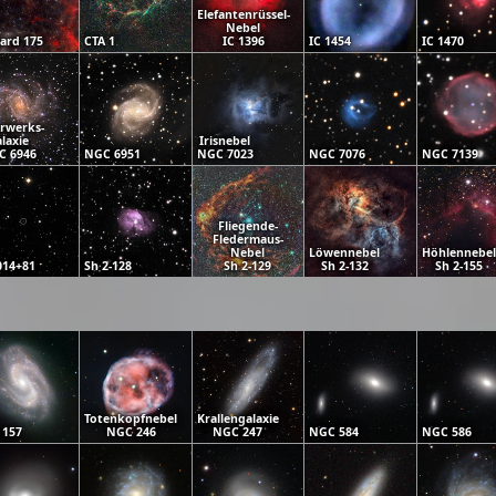
Elefantenrüssel-
Nebel
ard 175
CTA 1
IC 1396
IC 1454
IC 1470
rwerks-
laxie
Irisnebel
C 6946
NGC 6951
NGC 7023
NGC 7076
NGC 7139
Fliegende-
Fledermaus-
Nebel
Löwennebel
Höhlennebel
014+81
Sh 2-128
Sh 2-129
Sh 2-132
Sh 2-155
Totenkopfnebel
Krallengalaxie
 157
NGC 246
NGC 247
NGC 584
NGC 586