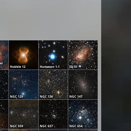
el
Hubble 12
Humason 1-1
IC 10
NGC 129
NGC 136
NGC 147
NGC 559
NGC 637
NGC 654