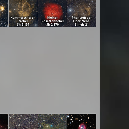
Hummerscheren-
Kleiner
Phantom der
Nebel
Rosettennebel
Oper Nebel
Sh 2-157
Sh 2-170
Simeis 21