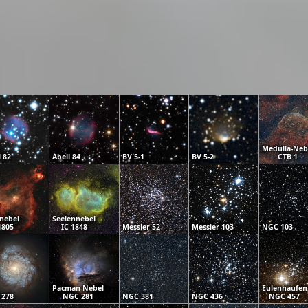
Medulla-Neb
l 82
Abell 84
BV 5-1
BV 5-2
CTB 1
nebel
Seelennebel
1805
IC 1848
Messier 52
Messier 103
NGC 103
Pacman-Nebel
Eulenhaufen
 278
NGC 281
NGC 381
NGC 436
NGC 457