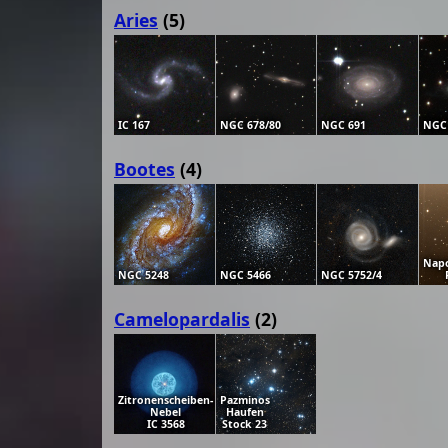
Aries
(5)
IC 167
NGC 678/80
NGC 691
NGC
Bootes
(4)
Napo
NGC 5248
NGC 5466
NGC 5752/4
Camelopardalis
(2)
Zitronenscheiben-
Pazminos
Nebel
Haufen
IC 3568
Stock 23