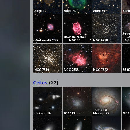
Abell 1
Abell 73
Abell 86
Barn
Feue
Bow-Tie Nebel
Ga
Minkowski 2-55
NGC 40
NGC 6939
NG
NGC 7510
NGC 7538
NGC 7822
S5 0
Cetus
(22)
Cetus A
Hickson 16
IC 1613
Messier 77
NGC