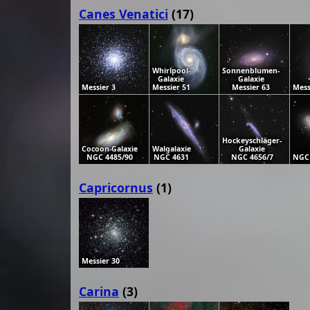
Canes Venatici
(17)
Whirlpool-
Sonnenblumen-
Galaxie
Galaxie
Messier 3
Messier 51
Messier 63
Mess
Hockeyschläger-
Cocoon-Galaxie
Walgalaxie
Galaxie
NGC 4485/90
NGC 4631
NGC 4656/7
NGC
Capricornus
(1)
Messier 30
Carina
(3)