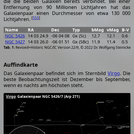
die die beiden Galaxien bereits verbindet. Bei einer
Entfernung von 90 Millionen Lichtjahren hat das
Galaxienpaar einen Durchmesser von etwa 130 000
[
553
]
Lichtjahren.
Name
RA
Dec
Typ
bMag
vMag
B-V
NGC 5426
14 03 24.9
-06 04 08
Gx (Sc)
12.7
12.1
0.6
1
NGC 5427
14 03 26.0
-06 01 51
Gx (SBc)
11.9
11.4
0.5
1
[
2
Revised+Historic NGC/IC Version 22/9, © 2022 Dr. Wolfgang Steinicke
Auffindkarte
Das Galaxienpaar befindet sich im Sternbild
Virgo
. Die
beste Beobachtungszeit ist Dezember bis September,
wenn es nachts am höchsten steht.
Virgo
: Galaxienpaar NGC 5426/7 (Arp 271)