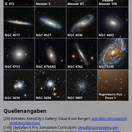
Galaxie
IC 972
Messier 5
Messier 83
Messier 104
NGC 4517
NGC 4527
NGC 4536
NGC 4697
NGC 4733
NGC 4754/62
NGC 4762
NGC 5248
Napoleons Hut
NGC 5634
NGC 5694
NGC 5897
Picot 1
Quellenangaben
[29] Astrobin: AstroEdy's Gallery; Eduard von Bergen;
astrobin.com/users/A
stroEdy/collections
[149] SkySafari 6 Pro, Simulation Curriculum;
skysafariastronomy.com
[160] The STScI Digitized Sky Survey;
archive.stsci.edu/cgi-bin/dss_form