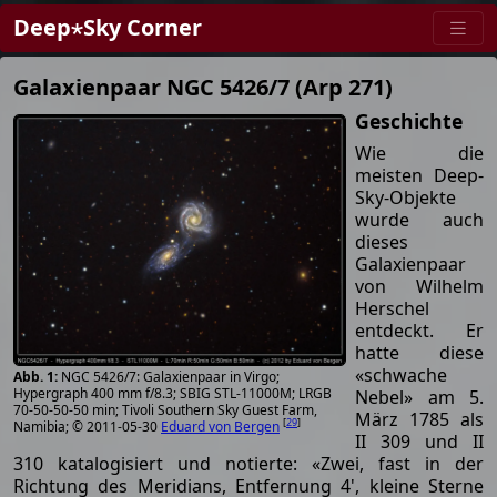
Deep⋆Sky Corner
Galaxienpaar NGC 5426/7 (Arp 271)
Geschichte
Wie die
meisten Deep-
Sky-Objekte
wurde auch
dieses
Galaxienpaar
von Wilhelm
Herschel
entdeckt. Er
hatte diese
«schwache
NGC 5426/7: Galaxienpaar in Virgo;
Hypergraph 400 mm f/8.3; SBIG STL-11000M; LRGB
Nebel» am 5.
70-50-50-50 min; Tivoli Southern Sky Guest Farm,
März 1785 als
[
29
]
Namibia; © 2011-05-30
Eduard von Bergen
II 309 und II
310 katalogisiert und notierte: «Zwei, fast in der
Richtung des Meridians, Entfernung 4', kleine Sterne