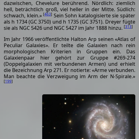
dazwischen, Chevelure berührend. Nördlich: ziemlich
hell, beträchtlich groß, viel heller in der Mitte. Südlich:
[
463
]
schwach, klein.»
Sein Sohn katalogisierte sie später
als h 1734 (GC 3750) und h 1735 (GC 3751). Dreyer fügte
[
313
]
sie als NGC 5426 und NGC 5427 im Jahr 1888 hinzu.
Im Jahr 1966 veröffentlichte Halton Arp seinen «Atlas of
Peculiar Galaxies». Er teilte die Galaxien nach rein
morphologischen Kriterien in Gruppen ein. Das
Galaxienpaar hier gehört zur Gruppe #269-274
(Doppelgalaxien mit verbundenen Armen) und erhielt
die Bezeichnung Arp 271. Er notierte: «Arme verbunden.
Man beachte die Verzweigung im Arm der N-Spirale.»
[
199
]