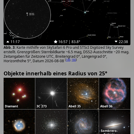
11:17
16:57 | 83.8°
22:38
Karte mithilfe von SkySafari 6 Pro und STScI Digitized Sky Survey
erstellt. Grenzgrößen: Sternbildkarte ~6.5 mag, DSS2-Ausschnitte ~20 mag.
Zeitangaben für Zeitzone UTC, Breitengrad 0°, Längengrad 0°,
[
149
,
160
]
Horizonthöhe 5°, Datum 2026-08-08
Objekte innerhalb eines Radius von 25°
Diamant
3C 273
Abell 35
Abell 36
Sombrero-