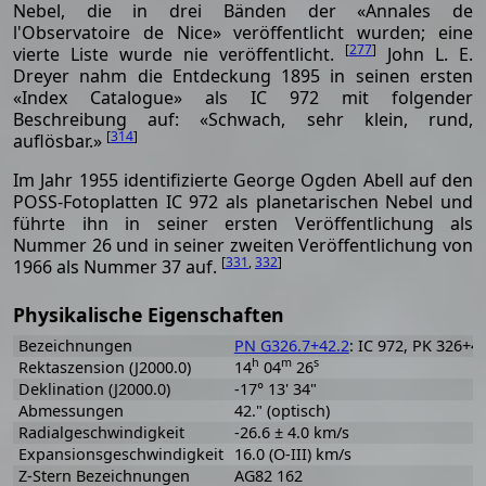
Nebel, die in drei Bänden der «Annales de
l'Observatoire de Nice» veröffentlicht wurden; eine
[
277
]
vierte Liste wurde nie veröffentlicht.
John L. E.
Dreyer nahm die Entdeckung 1895 in seinen ersten
«Index Catalogue» als IC 972 mit folgender
Beschreibung auf: «Schwach, sehr klein, rund,
[
314
]
auflösbar.»
Im Jahr 1955 identifizierte George Ogden Abell auf den
POSS-Fotoplatten IC 972 als planetarischen Nebel und
führte ihn in seiner ersten Veröffentlichung als
Nummer 26 und in seiner zweiten Veröffentlichung von
[
331
,
332
]
1966 als Nummer 37 auf.
Physikalische Eigenschaften
Bezeichnungen
PN G326.7+42.2
: IC 972, PK 326+42
h
m
s
Rektaszension (J2000.0)
14
04
26
Deklination (J2000.0)
-17° 13' 34"
Abmessungen
42." (optisch)
Radialgeschwindigkeit
-26.6 ± 4.0 km/s
Expansionsgeschwindigkeit
16.0 (O-III) km/s
Z-Stern Bezeichnungen
AG82 162