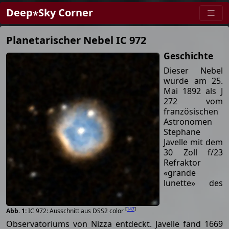
Deep⋆Sky Corner
Planetarischer Nebel IC 972
Geschichte
Dieser Nebel
wurde am 25.
Mai 1892 als J
272 vom
französischen
Astronomen
Stephane
Javelle mit dem
30 Zoll f/23
Refraktor
«grande
lunette» des
[
147
]
IC 972: Ausschnitt aus DSS2 color
Observatoriums von Nizza entdeckt. Javelle fand 1669