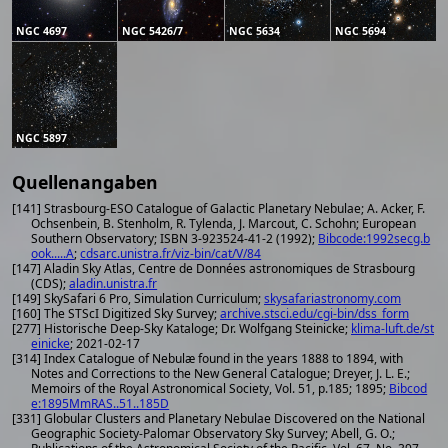
NGC 4697
NGC 5426/7
NGC 5634
NGC 5694
NGC 5897
Quellenangaben
[141] Strasbourg-ESO Catalogue of Galactic Planetary Nebulae; A. Acker, F.
Ochsenbein, B. Stenholm, R. Tylenda, J. Marcout, C. Schohn; European
Southern Observatory; ISBN 3-923524-41-2 (1992);
Bibcode:1992secg.b
ook.....A
;
cdsarc.unistra.fr/viz-bin/cat/V/84
[147] Aladin Sky Atlas, Centre de Données astronomiques de Strasbourg
(CDS);
aladin.unistra.fr
[149] SkySafari 6 Pro, Simulation Curriculum;
skysafariastronomy.com
[160] The STScI Digitized Sky Survey;
archive.stsci.edu/cgi-bin/dss_form
[277] Historische Deep-Sky Kataloge; Dr. Wolfgang Steinicke;
klima-luft.de/st
einicke
; 2021-02-17
[314] Index Catalogue of Nebulæ found in the years 1888 to 1894, with
Notes and Corrections to the New General Catalogue; Dreyer, J. L. E.;
Memoirs of the Royal Astronomical Society, Vol. 51, p.185; 1895;
Bibcod
e:1895MmRAS..51..185D
[331] Globular Clusters and Planetary Nebulae Discovered on the National
Geographic Society-Palomar Observatory Sky Survey; Abell, G. O.;