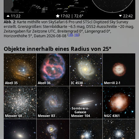
11:22
17:02 | 72.6°
22:42
Karte mithilfe von SkySafari 6 Pro und STScI Digitized Sky Survey
erstellt. Grenzgrößen: Sternbildkarte ~6.5 mag, DSS2-Ausschnitte ~20 mag.
Zeitangaben für Zeitzone UTC, Breitengrad 0°, Längengrad 0°,
[
149
,
160
]
Horizonthöhe 5°, Datum 2026-08-08
Objekte innerhalb eines Radius von 25°
Abell 35
Abell 36
IC 4538
Merrill 2-1
Sombrero-
Galaxie
Messier 68
Messier 83
Messier 104
NGC 4361