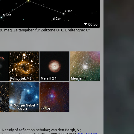
00:50
~20 mag. Zeitangaben für Zeitzone UTC, Breitengrad 0°,
Kohoutek 1-3
Merrill 2-1
Messier 4
Pi Scorpii Nebel
Sh 2-1
Sh 2-9
 A study of reflection nebulae; van den Bergh, S.;