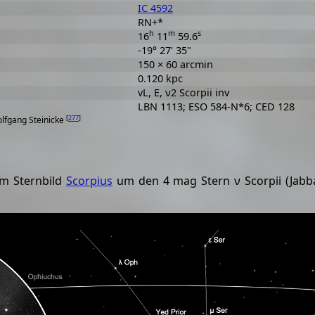
IC 4592
RN+*
h
m
s
16
11
59.6
-19° 27' 35"
150 × 60 arcmin
0.120 kpc
vL, E, ν2 Scorpii inv
LBN 1113; ESO 584-N*6; CED 128
[
277
]
olfgang Steinicke
im Sternbild
Scorpius
um den 4 mag Stern ν Scorpii (Jabba