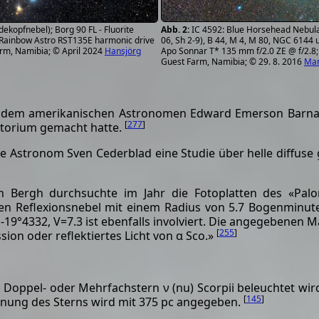
IC 4592: Blue Horsehead Nebula
dekopfnebel); Borg 90 FL - Fluorite
06, Sh 2-9), B 44, M 4, M 80, NGC 6144 
 Rainbow Astro RST135E harmonic drive
Apo Sonnar T* 135 mm f/2.0 ZE @ f/2.8;
arm, Namibia; © April 2024
Hansjörg
Guest Farm, Namibia; © 29. 8. 2016
Man
 dem amerikanischen Astronomen Edward Emerson Barnard
[
277
]
vatorium gemacht hatte.
e Astronom Sven Cederblad eine Studie über helle diffuse g
]
 Bergh durchsuchte im Jahr die Fotoplatten des «Pal
uen Reflexionsnebel mit einem Radius von 5.7 Bogenminute
 -19°4332, V=7.3 ist ebenfalls involviert. Die angegebenen M
[
255
]
sion oder reflektiertes Licht von α Sco.»
 Doppel- oder Mehrfachstern ν (nu) Scorpii beleuchtet wird.
[
145
]
ernung des Sterns wird mit 375 pc angegeben.