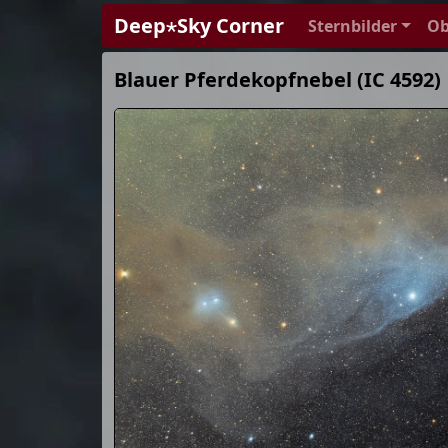
Deep⋆Sky Corner
Sternbilder
Ob
Blauer Pferdekopfnebel (IC 4592)