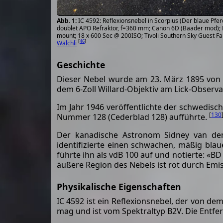
IC 4592: Reflexionsnebel in Scorpius (Der blaue Pfer
doublet APO Refraktor, f=360 mm; Canon 6D (Baader mod);
mount; 18 x 600 Sec @ 200ISO; Tivoli Southern Sky Guest F
[
46
]
Wälchli
Geschichte
Dieser Nebel wurde am 23. März 1895 von
dem 6-Zoll Willard-Objektiv am Lick-Obser
Im Jahr 1946 veröffentlichte der schwedisch
[
130
Nummer 128 (Cederblad 128) aufführte.
Der kanadische Astronom Sidney van den
identifizierte einen schwachen, mäßig bla
führte ihn als vdB 100 auf und notierte: «BD
äußere Region des Nebels ist rot durch Emis
Physikalische Eigenschaften
IC 4592 ist ein Reflexionsnebel, der von dem
mag und ist vom Spektraltyp B2V. Die Entf