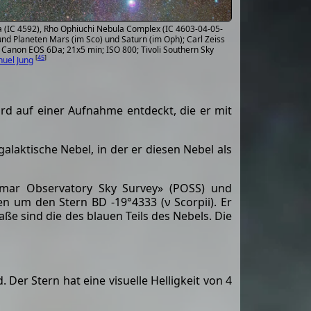
 (IC 4592), Rho Ophiuchi Nebula Complex (IC 4603-04-05-
und Planeten Mars (im Sco) und Saturn (im Oph); Carl Zeiss
 Canon EOS 6Da; 21x5 min; ISO 800; Tivoli Southern Sky
[
45
]
uel Jung
 auf einer Aufnahme entdeckt, die er mit
alaktische Nebel, in der er diesen Nebel als
omar Observatory Sky Survey» (POSS) und
n um den Stern BD -19°4333 (ν Scorpii). Er
aße sind die des blauen Teils des Nebels. Die
 Der Stern hat eine visuelle Helligkeit von 4