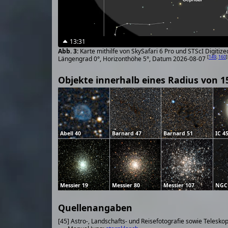
13:31
Karte mithilfe von SkySafari 6 Pro und STScI Digiti
[
149
,
160
]
Längengrad 0°, Horizonthöhe 5°, Datum 2026-08-07
Objekte innerhalb eines Radius von 1
Abell 40
Barnard 47
Barnard 51
IC 4
Messier 19
Messier 80
Messier 107
NGC
Quellenangaben
[45] Astro-, Landschafts- und Reisefotografie sowie Telesko