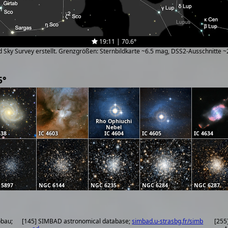
19:11 | 70.6°
zed Sky Survey erstellt. Grenzgrößen: Sternbildkarte ~6.5 mag, DSS2-Ausschnitte 
5°
Rho Ophiuchi
Nebel
538
IC 4603
IC 4604
IC 4605
IC 4634
 5897
NGC 6144
NGC 6235
NGC 6284
NGC 6287
pbau;
[145] SIMBAD astronomical database;
simbad.u-strasbg.fr/simb
[255]