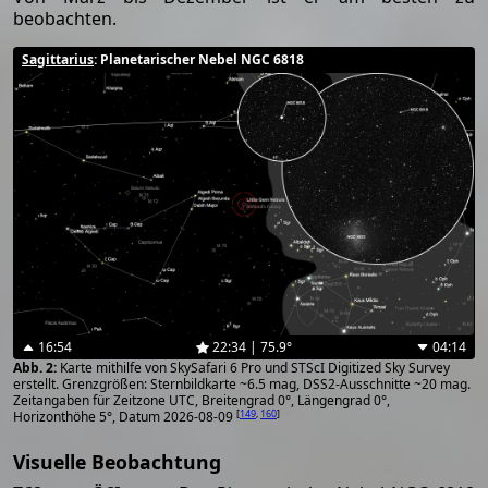
beobachten.
Sagittarius
: Planetarischer Nebel NGC 6818
16:54
22:34 | 75.9°
04:14
Karte mithilfe von SkySafari 6 Pro und STScI Digitized Sky Survey
erstellt. Grenzgrößen: Sternbildkarte ~6.5 mag, DSS2-Ausschnitte ~20 mag.
Zeitangaben für Zeitzone UTC, Breitengrad 0°, Längengrad 0°,
[
149
,
160
]
Horizonthöhe 5°, Datum 2026-08-09
Visuelle Beobachtung