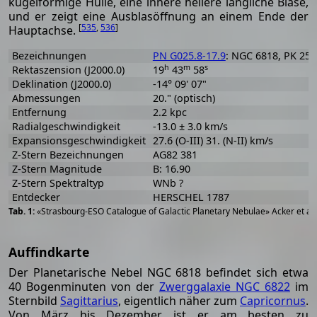
kugelförmige Hülle, eine innere hellere längliche Blase,
und er zeigt eine Ausblasöffnung an einem Ende der
[
535
,
536
]
Hauptachse.
Bezeichnungen
PN G025.8-17.9
: NGC 6818, PK 25-1
h
m
s
Rektaszension (J2000.0)
19
43
58
Deklination (J2000.0)
-14° 09' 07"
Abmessungen
20." (optisch)
Entfernung
2.2 kpc
Radialgeschwindigkeit
-13.0 ± 3.0 km/s
Expansionsgeschwindigkeit
27.6 (O-III) 31. (N-II) km/s
Z-Stern Bezeichnungen
AG82 381
Z-Stern Magnitude
B: 16.90
Z-Stern Spektraltyp
WNb ?
Entdecker
HERSCHEL 1787
«Strasbourg-ESO Catalogue of Galactic Planetary Nebulae» Acker et al
Auffindkarte
Der Planetarische Nebel NGC 6818 befindet sich etwa
40 Bogenminuten von der
Zwerggalaxie NGC 6822
im
Sternbild
Sagittarius
, eigentlich näher zum
Capricornus
.
Von März bis Dezember ist er am besten zu