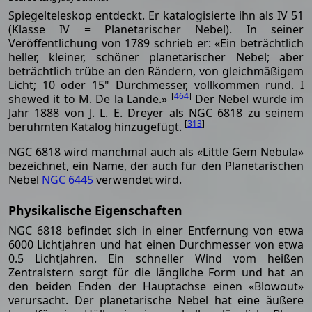
Spiegelteleskop entdeckt. Er katalogisierte ihn als IV 51
(Klasse IV = Planetarischer Nebel). In seiner
Veröffentlichung von 1789 schrieb er: «Ein beträchtlich
heller, kleiner, schöner planetarischer Nebel; aber
beträchtlich trübe an den Rändern, von gleichmäßigem
Licht; 10 oder 15" Durchmesser, vollkommen rund. I
[
464
]
shewed it to M. De la Lande.»
Der Nebel wurde im
Jahr 1888 von J. L. E. Dreyer als NGC 6818 zu seinem
[
313
]
berühmten Katalog hinzugefügt.
NGC 6818 wird manchmal auch als «Little Gem Nebula»
bezeichnet, ein Name, der auch für den Planetarischen
Nebel
NGC 6445
verwendet wird.
Physikalische Eigenschaften
NGC 6818 befindet sich in einer Entfernung von etwa
6000 Lichtjahren und hat einen Durchmesser von etwa
0.5 Lichtjahren. Ein schneller Wind vom heißen
Zentralstern sorgt für die längliche Form und hat an
den beiden Enden der Hauptachse einen «Blowout»
verursacht. Der planetarische Nebel hat eine äußere