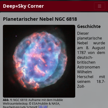
Deep⋆Sky Corner
Planetarischer Nebel NGC 6818
Geschichte
Dieser
planetarische
Nebel wurde
am 8. August
1787 von dem
deutsch-
britischen
Astronomen
Wilhelm
Herschel mit
seinem 18.7-
Zoll-
NGC 6818: Aufname mit dem Hubble
Weltraumteleskop. © ESA/Hubble & NASA,
[
165
,
536
]
Bearbeitung Judy Schmidt