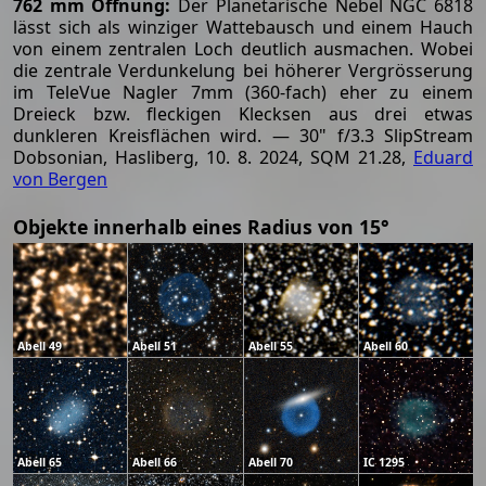
762 mm Öffnung:
Der Planetarische Nebel NGC 6818
lässt sich als winziger Wattebausch und einem Hauch
von einem zentralen Loch deutlich ausmachen. Wobei
die zentrale Verdunkelung bei höherer Vergrösserung
im TeleVue Nagler 7mm (360-fach) eher zu einem
Dreieck bzw. fleckigen Klecksen aus drei etwas
dunkleren Kreisflächen wird. — 30" f/3.3 SlipStream
Dobsonian, Hasliberg, 10. 8. 2024, SQM 21.28,
Eduard
von Bergen
Objekte innerhalb eines Radius von 15°
Abell 49
Abell 51
Abell 55
Abell 60
Abell 65
Abell 66
Abell 70
IC 1295