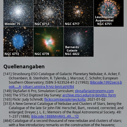
Leuchtender
Augennebel
Messier 75
NGC 6712
NGC 6717
NGC 6751
Barnards
Galaxie
NGC 6772
NGC 6778
NGC 6822
Quellenangaben
[141] Strasbourg-ESO Catalogue of Galactic Planetary Nebulae; A. Acker, F.
Ochsenbein, B. Stenholm, R. Tylenda, J. Marcout, C. Schohn; European
Southern Observatory; ISBN 3-923524-41-2 (1992);
Bibcode:1992secg.b
ook.....A
;
cdsarc.unistra.fr/viz-bin/cat/V/84
[149] SkySafari 6 Pro, Simulation Curriculum;
skysafariastronomy.com
[160] The STScI Digitized Sky Survey;
archive.stsci.edu/cgi-bin/dss_form
[165] Flickr: Judy Schmidt;
flickr.com/people/geckzilla
; 2021-01-02
[313] A New General Catalogue of Nebulae and Clusters of Stars, being the
Catalogue of the late Sir John F.W. Herschel, Bart., revised, corrected, and
enlarged; Dreyer, J. L. E.; Memoirs of the Royal Astronomical Society. 49:
1–237 (1888);
Bibcode:1888MmRAS..49....1D
[464] Catalogue of a second thousand of new nebulae and clusters of stars;
with a few introductory remarks on the construction of the heavens;