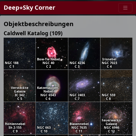
Deep⋆Sky Corner
Objektbeschreibungen
Caldwell Katalog (109)
Bow-Tie Nebel
Irisnebel
NGC 188
NGC 40
NGC 4236
NGC 7023
C 1
C 2
C 3
C 4
Versteckte
Katzenaugen-
Galaxie
Nebel
IC 342
NGC 6543
NGC 2403
NGC 559
C 5
C 6
C 7
C 8
Feuerwerks-
Höhlennebel
Blasennebel
Galaxie
Sh 2-155
NGC 663
NGC 7635
NGC 6946
C 9
C 10
C 11
C 12