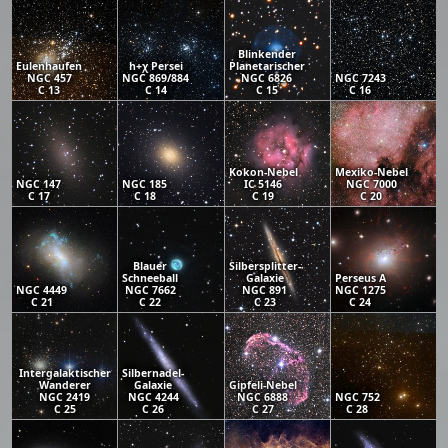
Blinkender
Eulenhaufen
h+χ Persei
Planetarischer
NGC 457
NGC 869/884
NGC 6826
NGC 7243
C 13
C 14
C 15
C 16
Kokon-Nebel
Mexiko-Nebel
NGC 147
NGC 185
IC 5146
NGC 7000
C 17
C 18
C 19
C 20
Blauer
Silbersplitter-
Schneeball
Galaxie
Perseus A
NGC 4449
NGC 7662
NGC 891
NGC 1275
C 21
C 22
C 23
C 24
Intergalaktischer
Silbernadel-
Wanderer
Galaxie
Gipfeli-Nebel
NGC 2419
NGC 4244
NGC 6888
NGC 752
C 25
C 26
C 27
C 28