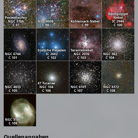
Renngüggel
Perlenhaufen
Nebel
NGC 3766
NGC 4609
Kohlensack-Nebel
IC 2944
C 97
C 98
C 99
C 100
Südliche Plejaden
Tarantelnebel
NGC 6744
IC 2602
NGC 2070
NGC 362
C 101
C 102
C 103
C 104
47 Tucanae
NGC 4833
NGC 104
NGC 6101
NGC 4372
C 105
C 106
C 107
C 108
NGC 3195
C 109
Quellenangaben