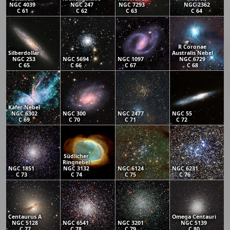
NGC 4039
NGC 247
NGC 7293
NGC 2362
C 61
C 62
C 63
C 64
R Coronae
Silberdollar
Australis Nebel
NGC 253
NGC 5694
NGC 1097
NGC 6729
C 65
C 66
C 67
C 68
Käfer-Nebel
NGC 6302
NGC 300
NGC 2477
NGC 55
C 69
C 70
C 71
C 72
Südlicher
Ringnebel
NGC 1851
NGC 3132
NGC 6124
NGC 6231
C 73
C 74
C 75
C 76
Centaurus A
Omega Centauri
NGC 5128
NGC 6541
NGC 3201
NGC 5139
C 77
C 78
C 79
C 80