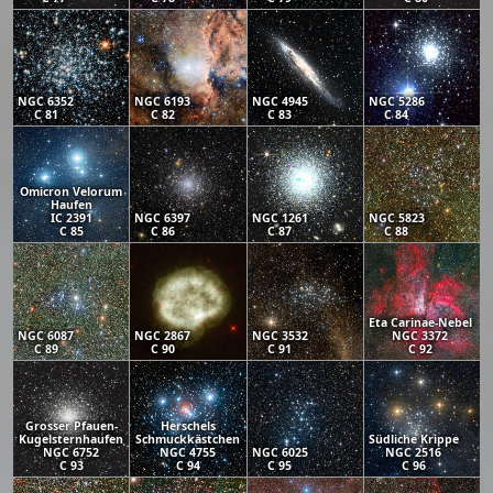
NGC 6352
NGC 6193
NGC 4945
NGC 5286
C 81
C 82
C 83
C 84
Omicron Velorum
Haufen
IC 2391
NGC 6397
NGC 1261
NGC 5823
C 85
C 86
C 87
C 88
Eta Carinae-Nebel
NGC 6087
NGC 2867
NGC 3532
NGC 3372
C 89
C 90
C 91
C 92
Grosser Pfauen-
Herschels
Kugelsternhaufen
Schmuckkästchen
Südliche Krippe
NGC 6752
NGC 4755
NGC 6025
NGC 2516
C 93
C 94
C 95
C 96