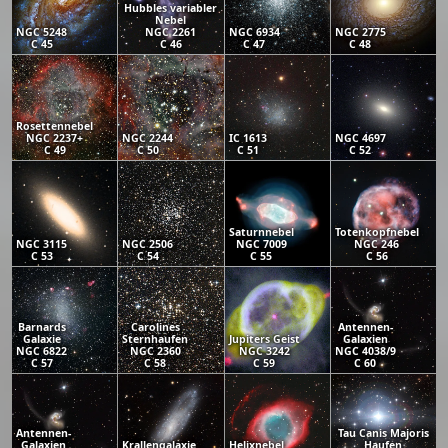
Hubbles variabler
Nebel
NGC 5248
NGC 2261
NGC 6934
NGC 2775
C 45
C 46
C 47
C 48
Rosettennebel
NGC 2237+
NGC 2244
IC 1613
NGC 4697
C 49
C 50
C 51
C 52
Saturnnebel
Totenkopfnebel
NGC 3115
NGC 2506
NGC 7009
NGC 246
C 53
C 54
C 55
C 56
Barnards
Carolines
Antennen-
Galaxie
Sternhaufen
Jupiters Geist
Galaxien
NGC 6822
NGC 2360
NGC 3242
NGC 4038/9
C 57
C 58
C 59
C 60
Antennen-
Tau Canis Majoris
Galaxien
Krallengalaxie
Helixnebel
Haufen