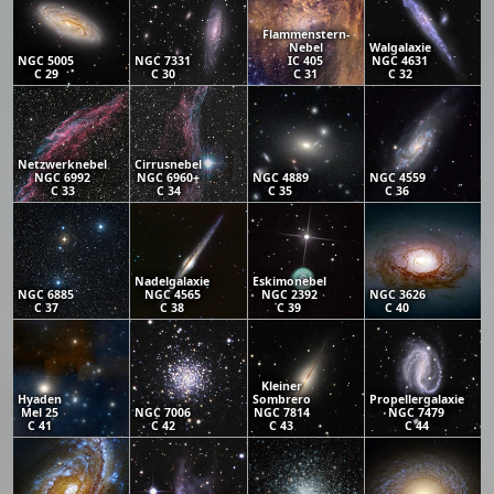
Flammenstern-
Nebel
Walgalaxie
NGC 5005
NGC 7331
IC 405
NGC 4631
C 29
C 30
C 31
C 32
Netzwerknebel
Cirrusnebel
NGC 6992
NGC 6960+
NGC 4889
NGC 4559
C 33
C 34
C 35
C 36
Nadelgalaxie
Eskimonebel
NGC 6885
NGC 4565
NGC 2392
NGC 3626
C 37
C 38
C 39
C 40
Kleiner
Hyaden
Sombrero
Propellergalaxie
Mel 25
NGC 7006
NGC 7814
NGC 7479
C 41
C 42
C 43
C 44