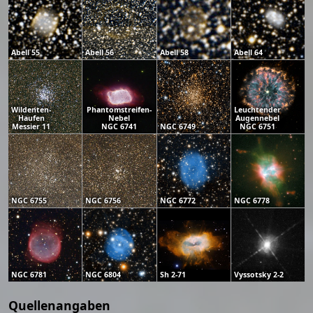
Abell 55
Abell 56
Abell 58
Abell 64
Wildenten-
Phantomstreifen-
Leuchtender
Haufen
Nebel
Augennebel
Messier 11
NGC 6741
NGC 6749
NGC 6751
NGC 6755
NGC 6756
NGC 6772
NGC 6778
NGC 6781
NGC 6804
Sh 2-71
Vyssotsky 2-2
Quellenangaben