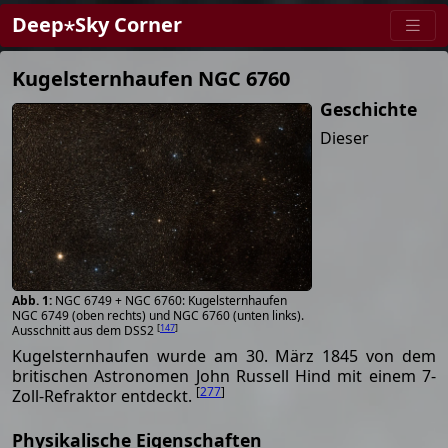
Deep⋆Sky Corner
Kugelsternhaufen NGC 6760
Geschichte
Dieser
NGC 6749 + NGC 6760: Kugelsternhaufen
NGC 6749 (oben rechts) und NGC 6760 (unten links).
[
147
]
Ausschnitt aus dem DSS2
Kugelsternhaufen wurde am 30. März 1845 von dem
britischen Astronomen John Russell Hind mit einem 7-
[
277
]
Zoll-Refraktor entdeckt.
Physikalische Eigenschaften