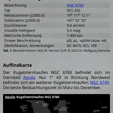
Bezeichnung
NGC 6760
Typ
GCL (IX)
h
m
s
Rektaszension (J2000.0)
19
11
12.1
Deklination (J2000.0)
+01° 01' 52"
Durchmesser
9.6 arcmin
Visuelle Helligkeit
9.0 mag
Metrische Entfernung
7.400 kpc
Dreyer Beschreibung
pB, pL, vglbM (Auw. 44)
Identifikation, Anmerkungen
GC 4473; GCL 109
[
2
Revised+Historic NGC/IC Version 22/9, © 2022 Dr. Wolfgang Steinicke
Auffindkarte
Der Kugelsternhaufen NGC 6760 befindet sich im
Sternbild
Aquila
. Nur 1° 43' in Richtung Nordwest
befindet sich ein weiterer Kugelsternhaufen:
NGC 6749
.
Die beste Beobachtungszeit ist März bis Dezember.
Aquila
: Kugelsternhaufen NGC 6760