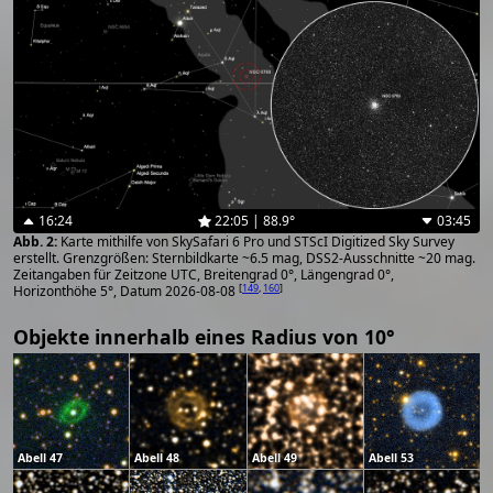
16:24
22:05 | 88.9°
03:45
Karte mithilfe von SkySafari 6 Pro und STScI Digitized Sky Survey
erstellt. Grenzgrößen: Sternbildkarte ~6.5 mag, DSS2-Ausschnitte ~20 mag.
Zeitangaben für Zeitzone UTC, Breitengrad 0°, Längengrad 0°,
[
149
,
160
]
Horizonthöhe 5°, Datum 2026-08-08
Objekte innerhalb eines Radius von 10°
Abell 47
Abell 48
Abell 49
Abell 53