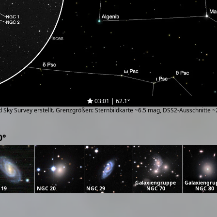
03:01 | 62.1°
zed Sky Survey erstellt. Grenzgrößen: Sternbildkarte ~6.5 mag, DSS2-Ausschnitte 
0°
Galaxiengruppe
Galaxiengru
 19
NGC 20
NGC 29
NGC 70
NGC 80