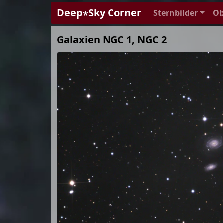
Deep⋆Sky Corner
Sternbilder
Ob
Galaxien NGC 1, NGC 2