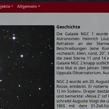
jekte
Allgemein
Geschichte
Die Galaxie NGC 1 wurde
Astronomen Heinrich Loui
Refraktor an der Stern
Beschreibungen (eine Ko
«schwach, klein, rund, 20", 
die zwei Sterne 11 und 14 
Galaxie NGC 2 knapp südlic
drei Mal in den Jahren 186
Uppsala Observatorium. Auc
NGC 2 wurde am 20. August 
Rosse, entdeckt. Er notiert
1] im Süden». Dreyer bestä
und bemerkte: »Nova 2' ssf le
schreibt Auguste Voigt die
1865 mit dem 31-Zoll-Fo