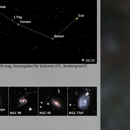
08:39
~20 mag. Zeitangaben für Zeitzone UTC, Breitengrad 0°,
ppe
NGC 90
NGC 93
NGC 7741