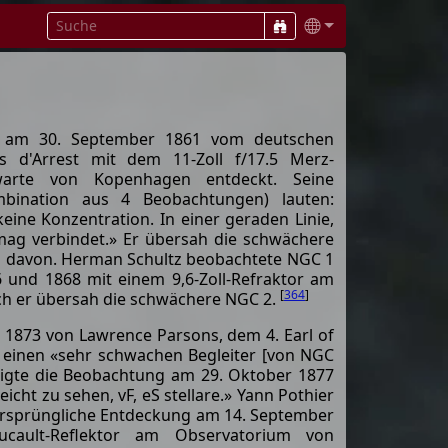
 am 30. September 1861 vom deutschen
s d'Arrest mit dem 11-Zoll f/17.5 Merz-
warte von Kopenhagen entdeckt. Seine
mbination aus 4 Beobachtungen) lauten:
keine Konzentration. In einer geraden Linie,
mag verbindet.» Er übersah die schwächere
h davon. Herman Schultz beobachtete NGC 1
6 und 1868 mit einem 9,6-Zoll-Refraktor am
[
364
]
h er übersah die schwächere NGC 2.
1873 von Lawrence Parsons, dem 4. Earl of
e einen «sehr schwachen Begleiter [von NGC
tigte die Beobachtung am 29. Oktober 1877
icht zu sehen, vF, eS stellare.» Yann Pothier
 ursprüngliche Entdeckung am 14. September
ucault-Reflektor am Observatorium von