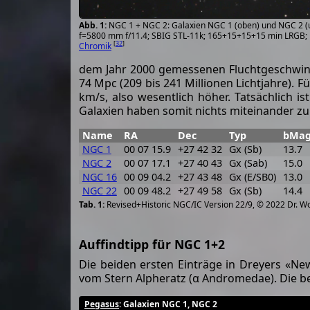
NGC 1 + NGC 2: Galaxien NGC 1 (oben) und NGC 2 (
f=5800 mm f/11.4; SBIG STL-11k; 165+15+15+15 min LRGB;
[
32
]
Chromik
dem Jahr 2000 gemessenen Fluchtgeschwindi
74 Mpc (209 bis 241 Millionen Lichtjahre). 
km/s, also wesentlich höher. Tatsächlich is
Galaxien haben somit nichts miteinander zu 
Name
RA
Dec
Typ
bMa
NGC 1
00 07 15.9
+27 42 32
Gx (Sb)
13.7
NGC 2
00 07 17.1
+27 40 43
Gx (Sab)
15.0
NGC 16
00 09 04.2
+27 43 48
Gx (E/SB0)
13.0
NGC 22
00 09 48.2
+27 49 58
Gx (Sb)
14.4
Revised+Historic NGC/IC Version 22/9, © 2022 Dr. W
Auffindtipp für NGC 1+2
Die beiden ersten Einträge in Dreyers «Ne
vom Stern Alpheratz (α Andromedae). Die be
Pegasus
: Galaxien NGC 1, NGC 2