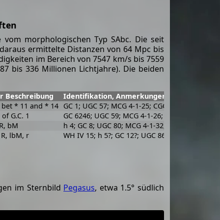
ften
ie vom morphologischen Typ SAbc. Die seit
daraus ermittelte Distanzen von 64 Mpc bis
ndigkeiten im Bereich von 7547 km/s bis 7559
87 bis 336 Millionen Lichtjahre). Die beiden
r Beschreibung
Identifikation, Anmerkungen
, bet * 11 and * 14
GC 1; UGC 57; MCG 4-1-25; CGCG 477-54; IRAS
s of G.C. 1
GC 6246; UGC 59; MCG 4-1-26; CGCG 477-55; C
 R, bM
h 4; GC 8; UGC 80; MCG 4-1-32; CGCG 477-61; 
 R, lbM, r
WH IV 15; h 5?; GC 12?; UGC 86; MCG 5-1-39; C
egen im Sternbild
Pegasus
, etwa 1.5° südlich