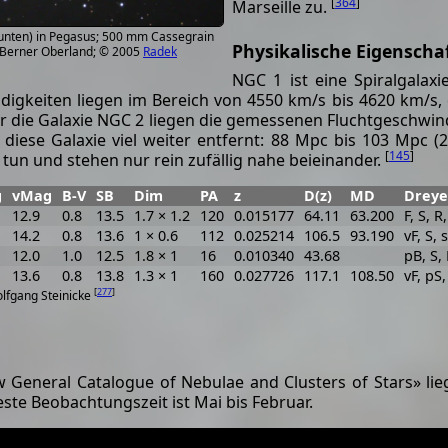
[
364
]
Marseille zu.
unten) in Pegasus; 500 mm Cassegrain
Physikalische Eigenscha
 Berner Oberland; © 2005
Radek
NGC 1 ist eine Spiralgalax
gkeiten liegen im Bereich von 4550 km/s bis 4620 km/s, 
Für die Galaxie NGC 2 liegen die gemessenen Fluchtgeschwi
t diese Galaxie viel weiter entfernt: 88 Mpc bis 103 Mpc (2
[
145
]
tun und stehen nur rein zufällig nahe beieinander.
g
vMag
B-V
SB
Dim
PA
z
D(z)
MD
Dreye
12.9
0.8
13.5
1.7 × 1.2
120
0.015177
64.11
63.200
F, S, R
14.2
0.8
13.6
1 × 0.6
112
0.025214
106.5
93.190
vF, S, 
12.0
1.0
12.5
1.8 × 1
16
0.010340
43.68
pB, S,
13.6
0.8
13.8
1.3 × 1
160
0.027726
117.1
108.50
vF, pS,
[
277
]
olfgang Steinicke
w General Catalogue of Nebulae and Clusters of Stars» li
ste Beobachtungszeit ist Mai bis Februar.