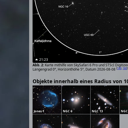
21:23
Karte mithilfe von SkySafari 6 Pro und STScI Digiti
[
149
,
160
]
Längengrad 0°, Horizonthöhe 5°, Datum 2026-08-08
Objekte innerhalb eines Radius von 1
Jones 1
NGC 6
NGC 13
NGC