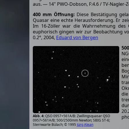
aus. — 14" PWO-Dobson, F:4.6 / TV-Nagler-
400 mm Öffnung:
Diese Bestätigung gel
Quasar eine echte Herausforderung. Er zeigt
Im 16-Zöller war die Wahrnehmung des Qu
euphorisch gingen wir zur Beobachtung von
0.2°, 2004,
Eduard von Bergen
50
NGC
ein
bem
Bog
Min
tra
Oku
die
tre
dur
20.
QSO 0957+561A/B: Zwillingsquasar QSO
pho
0957+561A/B; 500/2500mm Newton; SBIG ST-6;
Sternwarte Bülach; © 1995
Jürg Alean