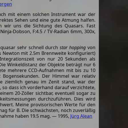
ergen
ch mit einem solchen Instrument war der
ndirektes Sehen und eine gute Atmung halfen.
n wir uns die Sichtung des Quasars. Fast
Ninja-Dobson, F:4.5 / TV-Radian 6mm, 300x,
quasar sehr schnell durch
star hopping
von
 Newton mit 2.5m Brennweite konfiguriert)
 Integrationszeit von nur 20 Sekunden als
ie Winkeldistanz der Objekte beträgt nur 6
htete mehrere CCD-Aufnahmen mit bis zu 10
 2 Bogensekunden. Der Himmel war relativ
e ziemlich genau im Zenit stand, war der
 so dass ich vorderhand darauf verzichtete,
einem 20-Zöller sichtbar, eventuell sogar zu
gkeitsmessungen durchzuführen. Dies wird
chwert. Meine provisorischen Werte für den
ag für B. Die schwächsten, noch zuverläßig
ufnahme haben 19.5 mag. — 1995,
Jürg Alean