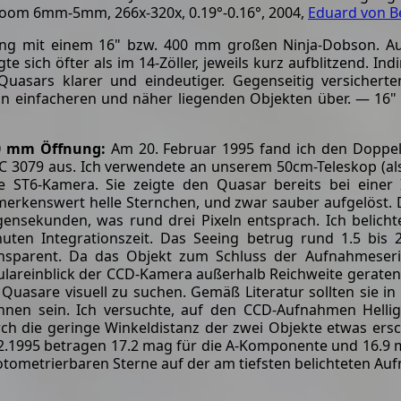
Zoom 6mm-5mm, 266x-320x, 0.19°-0.16°, 2004,
Eduard von B
ang mit einem 16" bzw. 400 mm großen Ninja-Dobson. Au
e sich öfter als im 14-Zöller, jeweils kurz aufblitzend. I
asars klarer und eindeutiger. Gegenseitig versicherte
 einfacheren und näher liegenden Objekten über. — 16" 
0 mm Öffnung:
Am 20. Februar 1995 fand ich den Doppel
 3079 aus. Ich verwendete an unserem 50cm-Teleskop (als
e ST6-Kamera. Sie zeigte den Quasar bereits bei einer
erkenswert helle Sternchen, und zwar sauber aufgelöst. D
ensekunden, was rund drei Pixeln entsprach. Ich belic
uten Integrationszeit. Das Seeing betrug rund 1.5 bis
nsparent. Da das Objekt zum Schluss der Aufnahmeseri
lareinblick der CCD-Kamera außerhalb Reichweite geraten,
 Quasare visuell zu suchen. Gemäß Literatur sollten sie in 
nnen sein. Ich versuchte, auf den CCD-Aufnahmen Helli
ch die geringe Winkeldistanz der zwei Objekte etwas ers
2.1995 betragen 17.2 mag für die A-Komponente und 16.9 m
tometrierbaren Sterne auf der am tiefsten belichteten A