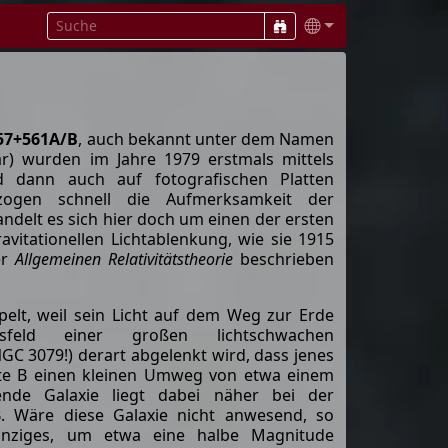
57+561A/B
, auch bekannt unter dem Namen
ar) wurden im Jahre 1979 erstmals mittels
d dann auch auf fotografischen Platten
 zogen schnell die Aufmerksamkeit der
ndelt es sich hier doch um einen der ersten
avitationellen Lichtablenkung, wie sie 1915
er
Allgemeinen Relativitätstheorie
beschrieben
elt, weil sein Licht auf dem Weg zur Erde
sfeld einer großen lichtschwachen
GC 3079!) derart abgelenkt wird, dass jenes
te B einen kleinen Umweg von etwa einem
sende Galaxie liegt dabei näher bei der
. Wäre diese Galaxie nicht anwesend, so
einziges, um etwa eine halbe Magnitude