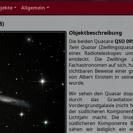
jekte
Allgemein
B)
Objektbeschreibung
Die beiden Quasare
QSO 09
Twin Quasar
(Zwillingsquas
eines Radioteleskopes un
entdeckt. Die Zwillinge
Fachastronomen auf sich, ha
sichtbaren Beweise einer gr
von Albert Einstein in sein
wurde.
Wir sehen den Quasar dopp
durch das Gravitation
Vordergrundgalaxie (nicht N
der südlicheren Komponen
Lichtjahr macht. Die lin
südlicheren Komponente B
sähen wir lediglich ein 