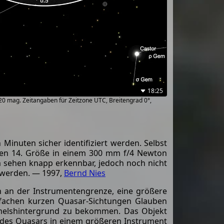
18:25
~20 mag. Zeitangaben für Zeitzone UTC, Breitengrad 0°,
Minuten sicher identifiziert werden. Selbst
rnen 14. Größe in einem 300 mm f/4 Newton
em sehen knapp erkennbar, jedoch noch nicht
 werden. — 1997,
Bernd Nies
 an der Instrumentengrenze, eine größere
hrfachen kurzen Quasar-Sichtungen Glauben
mmelshintergrund zu bekommen. Das Objekt
ng des Quasars in einem größeren Instrument