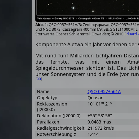
QSO 0957+561A/B: Zwillingsquasar QSO 0957+561A
und NGC 3073; Cassegrain 400mm f/9; SBIG STL11000M; L:
Sternwarte Oberes Schlierental, Obwalden; © 2010
Eduard 
Komponente A etwa ein Jahr vor denen der
Mit rund fünf Milliarden Lichtjahren Dista
das fernste, was mit einem Amat
Spiegeldurchmesser sichtbar ist. Das Lich
unser Sonnensystem und die Erde (vor rund
[
99
]
Name
QSO 0957+561A
Objekttyp
Quasar
h
m
s
Rektaszension
10
01
21
(J2000.0)
Deklination (J2000.0)
+55° 53' 56"
Parallaxen
0.0483 mas
Radialgeschwindigkeit
211972 km/s
Rotverschiebung z
1.414