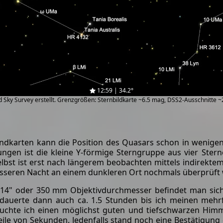
12:59 | 34.2°
zed Sky Survey erstellt. Grenzgrößen: Sternbildkarte ~6.5 mag, DSS2-Ausschnitte 
ndkarten kann die Position des Quasars schon in wenigen 
gen ist die kleine Y-förmige Sterngruppe aus vier Ste
selbst ist erst nach längerem beobachten mittels indirekt
esseren Nacht an einem dunkleren Ort nochmals überprüft
4" oder 350 mm Objektivdurchmesser befindet man sich
Es dauerte dann auch ca. 1.5 Stunden bis ich meinen me
uchte ich einen möglichst guten und tiefschwarzen Hi
teile von Sekunden. Jedenfalls stand noch eine Bestätigu