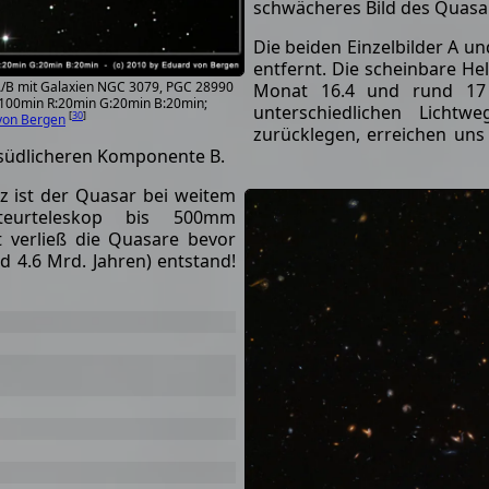
schwächeres Bild des Quasa
Die beiden Einzelbilder A 
entfernt. Die scheinbare He
/B mit Galaxien NGC 3079, PGC 28990
Monat 16.4 und rund 17
100min R:20min G:20min B:20min;
unterschiedlichen Licht
[
30
]
von Bergen
zurücklegen, erreichen uns
 südlicheren Komponente B.
nz ist der Quasar bei weitem
eurteleskop bis 500mm
t verließ die Quasare bevor
 4.6 Mrd. Jahren) entstand!