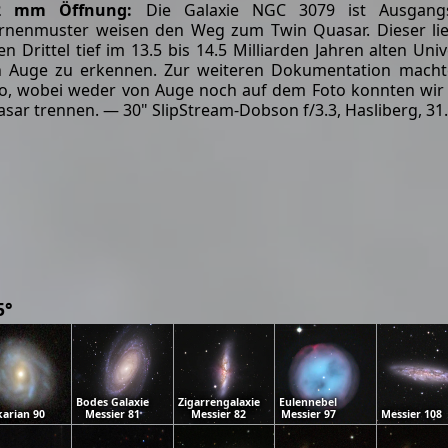
2 mm Öffnung:
Die Galaxie NGC 3079 ist Ausgangs
rnenmuster weisen den Weg zum Twin Quasar. Dieser lieg
en Drittel tief im 13.5 bis 14.5 Milliarden Jahren alten U
 Auge zu erkennen. Zur weiteren Dokumentation machte
o, wobei weder von Auge noch auf dem Foto konnten wi
sar trennen. — 30" SlipStream-Dobson f/3.3, Hasliberg, 31.
5°
Bodes Galaxie
Zigarrengalaxie
Eulennebel
arian 90
Messier 81
Messier 82
Messier 97
Messier 108