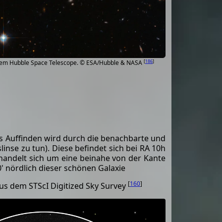
[
186
]
em Hubble Space Telescope. © ESA/Hubble & NASA
G 266-6, CGCG 265-54
, IRAS 9585+5555
as Auffinden wird durch die benachbarte und
linse zu tun). Diese befindet sich bei RA 10h
s handelt sich um eine beinahe von der Kante
0' nördlich dieser schönen Galaxie
[
160
]
us dem STScI Digitized Sky Survey