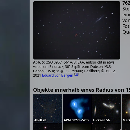
76
Ste
ein
von
Fot
Qua
QSO 0957+561A/B: EAA, entspricht in etwa
visuellem Eindruck; 30" SlipStream-Dobson f/3.3;
Canon EOS R; 8s @ ISO 25'600; Hasliberg; © 31. 12.
[
30
]
2021
Eduard von Bergen
Objekte innerhalb eines Radius von 1
Abell 28
APM 08279+5255
Hickson 56
Mark