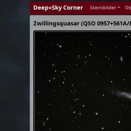
Deep⋆Sky Corner
Sternbilder
Ob
Zwillingsquasar (QSO 0957+561A/