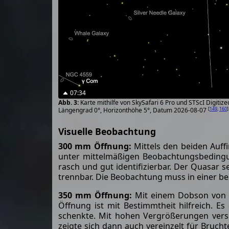
07:34
Karte mithilfe von SkySafari 6 Pro und STScI Digiti
[
149
,
160
]
Längengrad 0°, Horizonthöhe 5°, Datum 2026-08-07
Visuelle Beobachtung
300 mm Öffnung:
Mittels den beiden Auffi
unter mittelmäßigen Beobachtungsbedingun
rasch und gut identifizierbar. Der Quasar 
trennbar. Die Beobachtung muss in einer b
350 mm Öffnung:
Mit einem Dobson von 1
Öffnung ist mit Bestimmtheit hilfreich. 
schenkte. Mit hohen Vergrößerungen vers
zeigte sich dann auch vereinzelt für Bruch