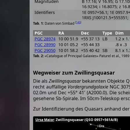
Magnituden
B 17.16; V 16.95; G 17.10
16.9234; i 16.8075; z 16.
Identifiers
1E 0957+56.1; 1E 0957.9
1RXS J100121.5+555351;
[
145
]
Daten von Simbad
PGC
RA
Dec
Type
Dim
PGC 28974
10 00 51.9
+55 37 13
LB
1.2 x 1.
PGC 28990
10 01 05.2
+55 44 33
.8 x .3
PGC 29050
10 01 58.2
+55 40 42
SB
8.1 x 1.
«Catalogue of Principal Galaxies» Paturel et al., 198
Wegweiser zum Zwillingsquasar
Die als
Zwillingsquasar
bekannten Objekte Q0
recht auffällige
Vordergrundgalaxie
NGC 3079 b
02.0m und Dec +55° 41' (A2000.0). Die schei
gesehene Sb-Spirale. Im 50cm-Teleskop ersche
Zur Identifizierung des Quasars anhand de
Ursa Maior
: Zwillingsquasar (QSO 0957+561A/B)