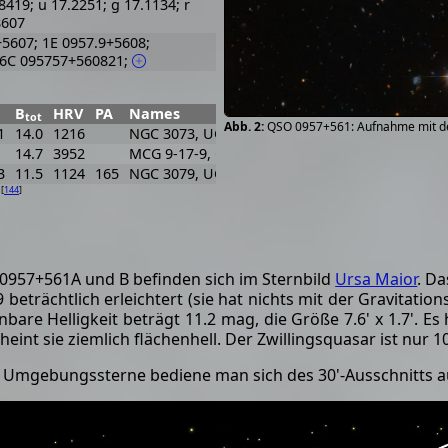
8419; u 17.2251; g 17.1134; r
8607
+5607; 1E 0957.9+5608;
 6C 095757+560821;
B
HRV
PA
Names
tot
QSO 0957+561: Aufnahme mit d
1
14.0
1216
NGC 3073, UGC 5374, MCG 9-17-7, MK 131, CGC
14.7
3952
MCG 9-17-9, CGCG 266-7, CGCG 265-55
3
11.5
1124
165
NGC 3079, UGC 5387, MCG 9-17-10, CGCG 266-8
[
144
]
9
957+561A und B befinden sich im Sternbild
Ursa Maior
. D
eträchtlich erleichtert (sie hat nichts mit der Gravitations
nbare Helligkeit beträgt 11.2 mag, die Größe 7.6' x 1.7'. E
int sie ziemlich flächenhell. Der Zwillingsquasar ist nur 1
r Umgebungssterne bediene man sich des 30'-Ausschnitts a