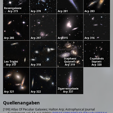
Rosengalaxie
Arp 273
Arp 278
Arp 281
Arp 283
Arp 285
Arp 297
Arp 315
Arp 316
Stephans
Copelands
Leo Triplet
Quintett
Septett
Arp 317
Arp 318
Arp 319
Arp 320
Zigarrengalaxie
Arp 321
Arp 322
Arp 337
Quellenangaben
[199] Atlas Of Peculiar Galaxies; Halton Arp; Astrophysical Journal