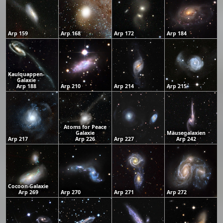
Arp 159
Arp 168
Arp 172
Arp 184
Kaulquappen-
Galaxie
Arp 188
Arp 210
Arp 214
Arp 215
Atoms for Peace
Galaxie
Mäusegalaxien
Arp 217
Arp 226
Arp 227
Arp 242
Cocoon-Galaxie
Arp 269
Arp 270
Arp 271
Arp 272