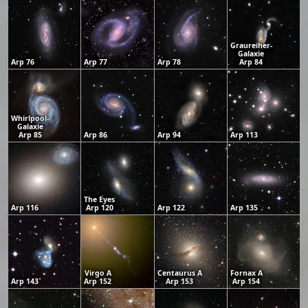
Graureiher-
Galaxie
Arp 76
Arp 77
Arp 78
Arp 84
Whirlpool-
Galaxie
Arp 85
Arp 86
Arp 94
Arp 113
The Eyes
Arp 116
Arp 120
Arp 122
Arp 135
Virgo A
Centaurus A
Fornax A
Arp 143
Arp 152
Arp 153
Arp 154