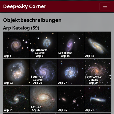
Deep⋆Sky Corner
Objektbeschreibungen
Arp Katalog (59)
Bärentatzen-
Galaxie
Leo Triplet
Arp 1
Arp 6
Arp 16
Arp 18
Feuerrad-
Feuerwerks-
Galaxie
Galaxie
Arp 22
Arp 26
Arp 27
Arp 29
Cetus A
Arp 31
Arp 37
Arp 65
Arp 71