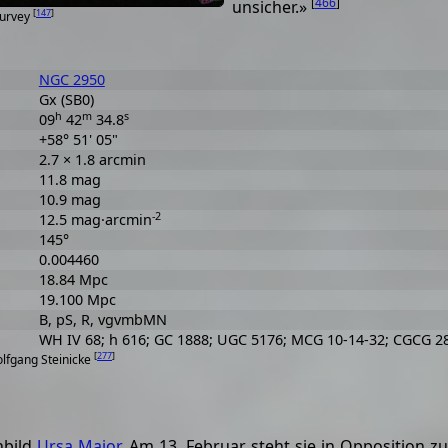
[
466
]
unsicher.»
[
147
]
Survey
NGC 2950
Gx (SB0)
h
m
s
09
42
34.8
+58° 51' 05"
2.7 × 1.8 arcmin
11.8 mag
10.9 mag
-2
12.5 mag·arcmin
145°
0.004460
18.84 Mpc
19.100 Mpc
B, pS, R, vgvmbMN
WH IV 68; h 616; GC 1888; UGC 5176; MCG 10-14-32; CGCG 2
[
277
]
olfgang Steinicke
nbild
Ursa Maior
. Am 13. Februar steht sie in Opposition 