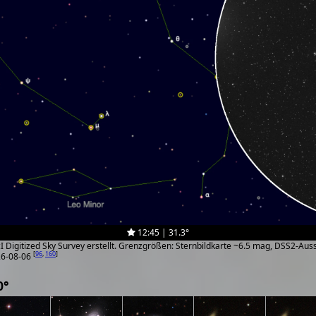
12:45 | 31.3°
ScI Digitized Sky Survey erstellt. Grenzgrößen: Sternbildkarte ~6.5 mag, DSS2-Au
[
96
,
160
]
26-08-06
0°