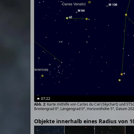
07:22
Karte mithilfe von Cartes du Ciel (Skychart) und ST
Breitengrad 0°, Längengrad 0°, Horizonthöhe 5°, Datum 20
Objekte innerhalb eines Radius von 1