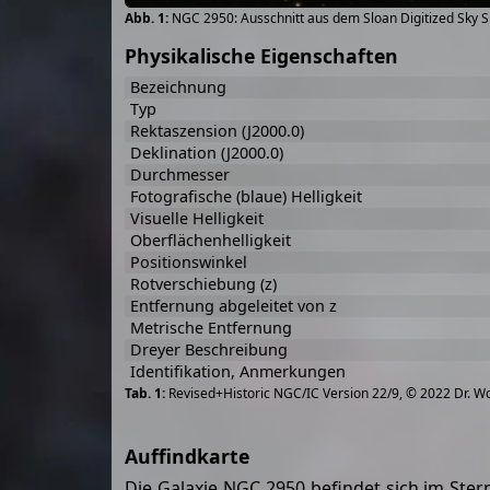
NGC 2950: Ausschnitt aus dem Sloan Digitized Sky 
Physikalische Eigenschaften
Bezeichnung
Typ
Rektaszension (J2000.0)
Deklination (J2000.0)
Durchmesser
Fotografische (blaue) Helligkeit
Visuelle Helligkeit
Oberflächenhelligkeit
Positionswinkel
Rotverschiebung (z)
Entfernung abgeleitet von z
Metrische Entfernung
Dreyer Beschreibung
Identifikation, Anmerkungen
Revised+Historic NGC/IC Version 22/9, © 2022 Dr. W
Auffindkarte
Die Galaxie NGC 2950 befindet sich im Ster