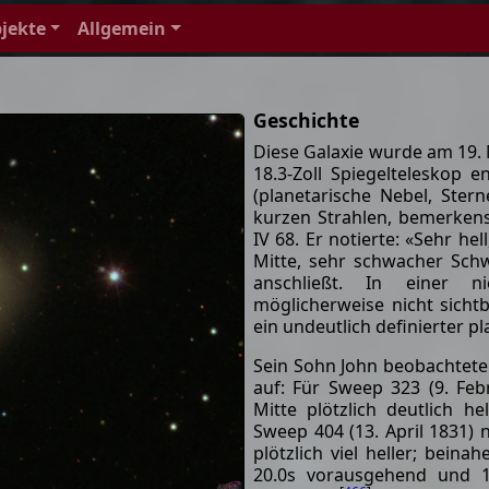
jekte
Allgemein
Geschichte
Diese Galaxie wurde am 19.
18.3-Zoll Spiegelteleskop en
(planetarische Nebel, Ster
kurzen Strahlen, bemerken
IV 68. Er notierte: «Sehr hel
Mitte, sehr schwacher Schw
anschließt. In einer 
möglicherweise nicht sicht
ein undeutlich definierter p
Sein Sohn John beobachtete 
auf: Für Sweep 323 (9. Febr
Mitte plötzlich deutlich he
Sweep 404 (13. April 1831) no
plötzlich viel heller; bein
20.0s vorausgehend und 1