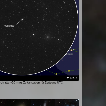
18:07
sschnitte ~20 mag. Zeitangaben für Zeitzone UTC,