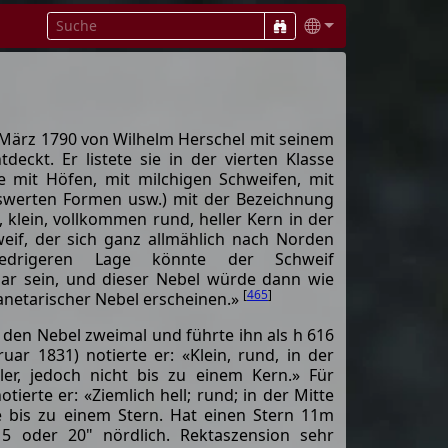
 März 1790 von Wilhelm Herschel mit seinem
tdeckt. Er listete sie in der vierten Klasse
ne mit Höfen, mit milchigen Schweifen, mit
swerten Formen usw.) mit der Bezeichnung
l, klein, vollkommen rund, heller Kern in der
eif, der sich ganz allmählich nach Norden
niedrigeren Lage könnte der Schweif
bar sein, und dieser Nebel würde dann wie
[
465
]
lanetarischer Nebel erscheinen.»
den Nebel zweimal und führte ihn als h 616
uar 1831) notierte er: «Klein, rund, in der
ller, jedoch nicht bis zu einem Kern.» Für
tierte er: «Ziemlich hell; rund; in der Mitte
ahe bis zu einem Stern. Hat einen Stern 11m
5 oder 20" nördlich. Rektaszension sehr