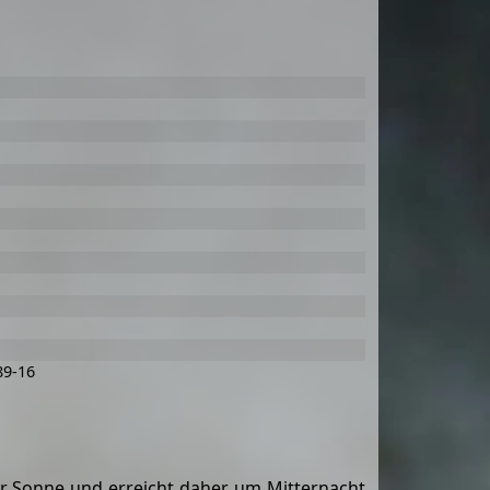
89-16
zur Sonne und erreicht daher um Mitternacht