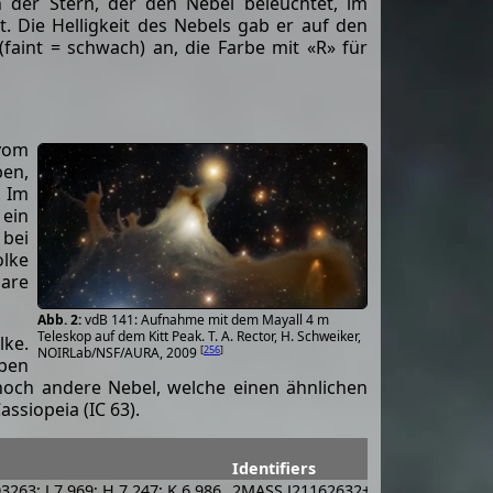
h der Stern, der den Nebel beleuchtet, im
. Die Helligkeit des Nebels gab er auf den
(faint = schwach) an, die Farbe mit «R» für
 vom
ben,
. Im
ein
 bei
olke
lare
vdB 141: Aufnahme mit dem Mayall 4 m
Teleskop auf dem Kitt Peak. T. A. Rector, H. Schweiker,
lke.
[
256
]
NOIRLab/NSF/AURA, 2009
eben
noch andere Nebel, welche einen ähnlichen
ssiopeia (IC 63).
Identifiers
03263; J 7.969; H 7.247; K 6.986
2MASS J21162632+6815366; BD+67 