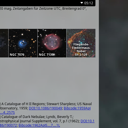
05:12
~20 mag. Zeitangaben für Zeitzone UTC, Breitengrad 0°,
Fliegende-
Fledermaus-
Nebel
NGC 7076
NGC 7139
Sh 2-129
] A Catalogue of H II Regions; Stewart Sharpless; US Naval
bservatory, 1959;
DOI:10.1086/190049
;
Bibcode:1959ApJ
....4..257S
] Catalogue of Dark Nebulae; Lynds, Beverly T.;
strophysical Journal Supplement, vol. 7, p.1 (1962);
DOI:10.1
86/190072
;
Bibcode:1962ApJS....7....1L