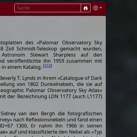
otoplatten des «Palomar Observatory Sky
8 Zoll Schmidt-Teleskop gemacht wurden,
e Astronom Stewart Sharpless auf den
nd veröffentlichte ihn 1959 zusammen mit
[
310
]
 in einem Katalog.
 Beverly T. Lynds in ihrem «Catalogue of Dark
llung von 1802 Dunkelnebeln, die sie auf
Geographic Palomar Observatory Sky Atlas»
 mit der Bezeichnung LDN 1177 (auch L1177)
Sidney van den Bergh die fotografischen
rvey» nach Reflexionsnebeln und fand einen
BD+67 1300. Er nahm ihn 1966 in seinen
ae» auf und klassifizierte den Nebel als «Typ