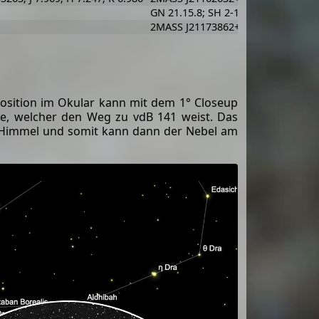
GN 21.15.8; SH 2-136; [RK68] 107
2MASS J21173862+6817340; 2MASX 
Position im Okular kann mit dem 1° Closeup
te, welcher den Weg zu vdB 141 weist. Das
m Himmel und somit kann dann der Nebel am