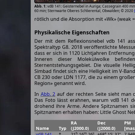
vdB 141: Geisternebel in Auriga; Cassegrain 400 m
60 min; Sternwarte Oberes Schlierental, Obwalden; © 2020
rötlich und die Absorption mit «Wk» (weak 
Physikalische Eigenschaften
Der mit dem Reflexionsnebel vdb 141 asso
Spektraltyp G8. 2018 veröffentlichte Mes
dass er sich in 1120 Lichtjahren Entfernun
Inneren dieser Molekülwolke befind
Sternentstehungsgebiet. Die visuelle Hel
Simbad findet sich eine Helligkeit im V-Ban
CB 230 oder LDN 1177, die zu einem große
Region» genannt wird.
In
Abb. 2
auf der rechten Seite sieht man 
Das Foto lässt erahnen, warum vdB 141 de
drohend ihre Arme. Andere Spitznamen sin
Spitznamen erhalten haben: Little Ghost Ne
RA
Dec
PM
Name
Typ
(J2000.0)
(J2000.0)
[mas
h
m
s
vdB 141
*
21
16
26
+68° 15' 37"
7.948