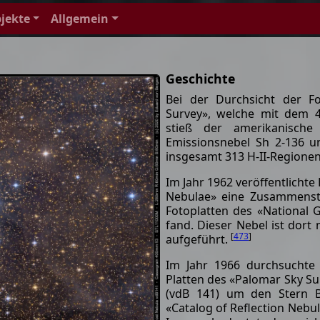
jekte
Allgemein
Geschichte
Bei der Durchsicht der F
Survey», welche mit dem 4
stieß der amerikanisch
Emissionsnebel Sh 2-136 u
insgesamt 313 H-II-Regionen
Im Jahr 1962 veröffentlichte
Nebulae» eine Zusammenste
Fotoplatten des «National 
fand. Dieser Nebel ist dort
[
473
]
aufgeführt.
Im Jahr 1966 durchsuchte 
Platten des «Palomar Sky Su
(vdB 141) um den Stern 
«Catalog of Reflection Nebul