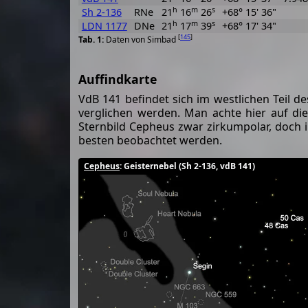
h
m
s
Sh 2-136
RNe
21
16
26
+68° 15' 36"
h
m
s
LDN 1177
DNe
21
17
39
+68° 17' 34"
[
145
]
Daten von Simbad
Auffindkarte
VdB 141 befindet sich im westlichen Teil d
verglichen werden. Man achte hier auf di
Sternbild Cepheus zwar zirkumpolar, doch
besten beobachtet werden.
Cepheus
: Geisternebel (Sh 2-136, vdB 141)