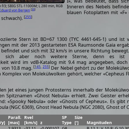
I», was bedeutet, dass sic
Inneren des Nebels befindet
m f/3; SBIG STL-11000M; L 280 min, RGB
[
30
]
Eduard von Bergen
blauen Fotoplatten mit «F» 
[
255
]
= schwach).
ziierte Stern ist BD+67 1300 (TYC 4461-645-1) und ist
sungen mit der 2013 gestarteten ESA Raumsonde Gaia erga
g befindet und sich mit 32 km/s in unsere Richtung bewegt
en sich aber noch weitere Sterne, denn es ist 
ligkeit wird im vdB-Katalog mit 9.4 mag angegeben, doch
[
145
,
255
]
d von 10.8 mag.
Der Nebel gehört zu der Molekülw
n Komplex von Molekülwolken gehört, welcher «Cepheus F
den Jet eines jungen Protosterns innerhalb der Molekülwo
n Spitznamen «Ghost Nebula» erhielt. Zwei Geister erh
d: «Spooky Nebula» oder «Ghosts of Cepheus». Es gibt 
bula (NGC 6369), Ghost Head Nebula (NGC 2080), Ghost of Ca
Parall.
Rvel
SP
Size
/y]
[mas]
[km/s]
z
Type
[']
Magnituden
2.9313
-32.11
-0.000107
G8
B 12.1; V 10.8; G 10.3