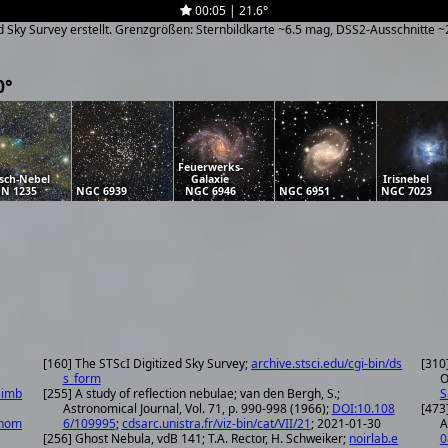
00:05 | 21.6°
zed Sky Survey erstellt. Grenzgrößen: Sternbildkarte ~6.5 mag, DSS2-Ausschnitte 
0°
Feuerwerks-
isch-Nebel
Galaxie
Irisnebel
N 1235
NGC 6939
NGC 6946
NGC 6951
NGC 7023
[160] The STScI Digitized Sky Survey;
archive.stsci.edu/cgi-bin/ds
[310
s_form
O
simb
[255] A study of reflection nebulae; van den Bergh, S.;
S
Astronomical Journal, Vol. 71, p. 990-998 (1966);
DOI:10.108
[473
onom
6/109995
;
cdsarc.unistra.fr/viz-bin/cat/VII/21
; 2021-01-30
A
[256] Ghost Nebula, vdB 141; T.A. Rector, H. Schweiker;
noirlab.e
0