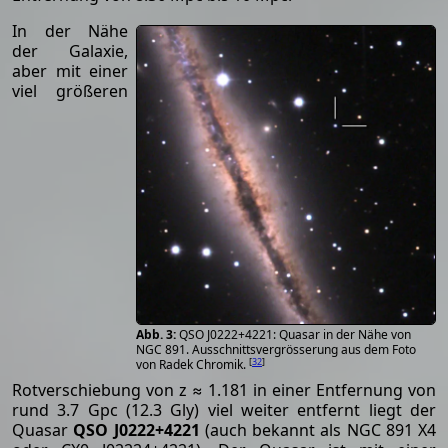
In der Nähe
der Galaxie,
aber mit einer
viel größeren
QSO J0222+4221: Quasar in der Nähe von
NGC 891. Ausschnittsvergrösserung aus dem Foto
[
32
]
von Radek Chromik.
Rotverschiebung von z ≈ 1.181 in einer Entfernung von
rund 3.7 Gpc (12.3 Gly) viel weiter entfernt liegt der
Quasar
QSO J0222+4221
(auch bekannt als NGC 891 X4