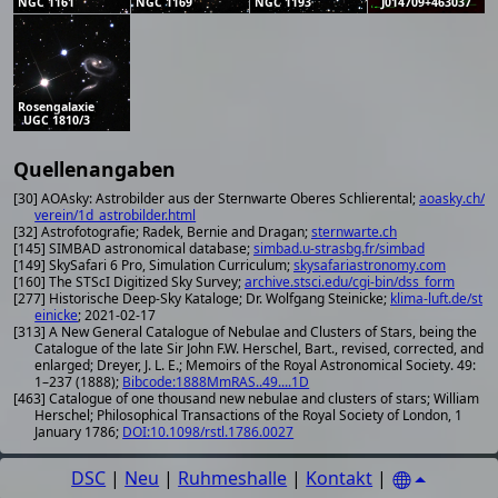
NGC 1161
NGC 1169
NGC 1193
J014709+463037
Rosengalaxie
UGC 1810/3
Quellenangaben
[30] AOAsky: Astrobilder aus der Sternwarte Oberes Schlierental;
aoasky.ch/
verein/1d_astrobilder.html
[32] Astrofotografie; Radek, Bernie and Dragan;
sternwarte.ch
[145] SIMBAD astronomical database;
simbad.u-strasbg.fr/simbad
[149] SkySafari 6 Pro, Simulation Curriculum;
skysafariastronomy.com
[160] The STScI Digitized Sky Survey;
archive.stsci.edu/cgi-bin/dss_form
[277] Historische Deep-Sky Kataloge; Dr. Wolfgang Steinicke;
klima-luft.de/st
einicke
; 2021-02-17
[313] A New General Catalogue of Nebulae and Clusters of Stars, being the
Catalogue of the late Sir John F.W. Herschel, Bart., revised, corrected, and
enlarged; Dreyer, J. L. E.; Memoirs of the Royal Astronomical Society. 49:
1–237 (1888);
Bibcode:1888MmRAS..49....1D
[463] Catalogue of one thousand new nebulae and clusters of stars; William
Herschel; Philosophical Transactions of the Royal Society of London, 1
January 1786;
DOI:10.1098/rstl.1786.0027
DSC
|
Neu
|
Ruhmeshalle
|
Kontakt
|