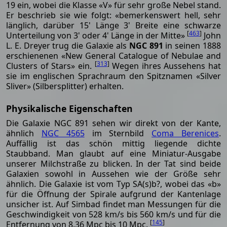
19 ein, wobei die Klasse «V» für sehr große Nebel stand.
Er beschrieb sie wie folgt: «bemerkenswert hell, sehr
länglich, darüber 15' Länge 3' Breite eine schwarze
[
463
]
Unterteilung von 3' oder 4' Länge in der Mitte»
John
L. E. Dreyer trug die Galaxie als
NGC 891
in seinen 1888
erschienenen «New General Catalogue of Nebulae and
[
313
]
Clusters of Stars» ein.
Wegen ihres Aussehens hat
sie im englischen Sprachraum den Spitznamen «Silver
Sliver» (Silbersplitter) erhalten.
Physikalische Eigenschaften
Die Galaxie NGC 891 sehen wir direkt von der Kante,
ähnlich
NGC 4565
im Sternbild
Coma Berenices
.
Auffällig ist das schön mittig liegende dichte
Staubband. Man glaubt auf eine Miniatur-Ausgabe
unserer Milchstraße zu blicken. In der Tat sind beide
Galaxien sowohl in Aussehen wie der Größe sehr
ähnlich. Die Galaxie ist vom Typ SA(s)b?, wobei das «b»
für die Öffnung der Spirale aufgrund der Kantenlage
unsicher ist. Auf Simbad findet man Messungen für die
Geschwindigkeit von 528 km/s bis 560 km/s und für die
[
145
]
Entfernung von 8.36 Mpc bis 10 Mpc.