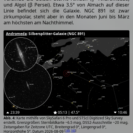
und Algol (β Persei). Etwa 3.5° von Almach auf dieser
Linie befindet sich die Galaxie. NGC 891 ist zwar
zirkumpolar, steht aber in den Monaten Juni bis März
am höchsten am Nachthimmel.
Andromeda
: Silbersplitter-Galaxie (NGC 891)
23:39
05:13 | 47.5°
10:46
Karte mithilfe von SkySafari 6 Pro und STScI Digitized Sky Survey
erstellt. Grenzgrößen: Sternbildkarte ~6.5 mag, DSS2-Ausschnitte ~20 mag.
Zeitangaben für Zeitzone UTC, Breitengrad 0°, Längengrad 0°,
[
149
,
160
]
Horizonthöhe 5°, Datum 2026-08-09