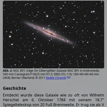
NGC 891: Edge-On Silbersplitter-Galaxie NGC 891 in Andromeda;
500 mm Cassegrain f=3625 mm f/7.2; SBIG STL-11k; 160+40+40+40 min
[
32
]
LRGB; Berner Oberland; © 2011
Radek Chromik
Geschichte
Entdeckt wurde diese Galaxie wie so oft von Wilhelm
Herschel am 6. Oktober 1784 mit seinem 18.7"
Spiegelteleskop von 20 Fuß Brennweite. Er trug sie als V