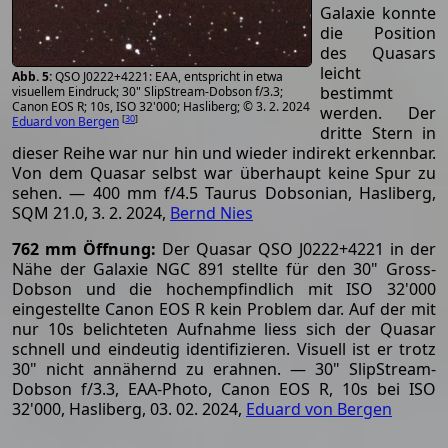
Galaxie konnte
die Position
des Quasars
leicht
QSO J0222+4221: EAA, entspricht in etwa
bestimmt
visuellem Eindruck; 30" SlipStream-Dobson f/3.3;
Canon EOS R; 10s, ISO 32'000; Hasliberg; © 3. 2. 2024
werden. Der
[
30
]
Eduard von Bergen
dritte Stern in
dieser Reihe war nur hin und wieder indirekt erkennbar.
Von dem Quasar selbst war überhaupt keine Spur zu
sehen. — 400 mm f/4.5 Taurus Dobsonian, Hasliberg,
SQM 21.0, 3. 2. 2024,
Bernd Nies
762 mm Öffnung:
Der Quasar QSO J0222+4221 in der
Nähe der Galaxie NGC 891 stellte für den 30" Gross-
Dobson und die hochempfindlich mit ISO 32'000
eingestellte Canon EOS R kein Problem dar. Auf der mit
nur 10s belichteten Aufnahme liess sich der Quasar
schnell und eindeutig identifizieren. Visuell ist er trotz
30" nicht annähernd zu erahnen. — 30" SlipStream-
Dobson f/3.3, EAA-Photo, Canon EOS R, 10s bei ISO
32'000, Hasliberg, 03. 02. 2024,
Eduard von Bergen