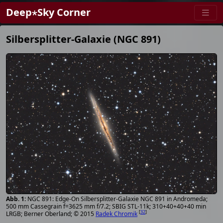
Deep⋆Sky Corner
Silbersplitter-Galaxie (NGC 891)
NGC 891: Edge-On Silbersplitter-Galaxie NGC 891 in Andromeda;
500 mm Cassegrain f=3625 mm f/7.2; SBIG STL-11k; 310+40+40+40 min
[
32
]
LRGB; Berner Oberland; © 2015
Radek Chromik