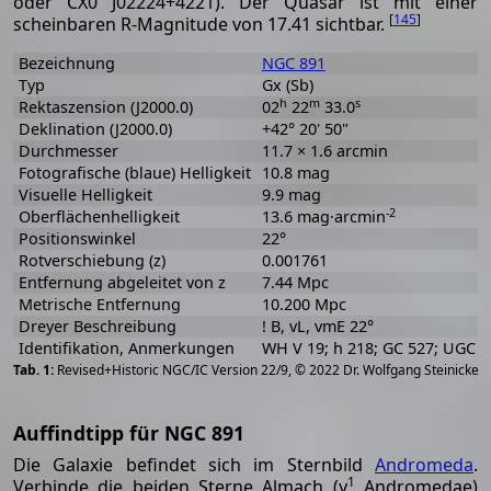
oder CX0 J02224+4221). Der Quasar ist mit einer
[
145
]
scheinbaren R-Magnitude von 17.41 sichtbar.
Bezeichnung
NGC 891
Typ
Gx (Sb)
h
m
s
Rektaszension (J2000.0)
02
22
33.0
Deklination (J2000.0)
+42° 20' 50"
Durchmesser
11.7 × 1.6 arcmin
Fotografische (blaue) Helligkeit
10.8 mag
Visuelle Helligkeit
9.9 mag
-2
Oberflächenhelligkeit
13.6 mag·arcmin
Positionswinkel
22°
Rotverschiebung (z)
0.001761
Entfernung abgeleitet von z
7.44 Mpc
Metrische Entfernung
10.200 Mpc
Dreyer Beschreibung
! B, vL, vmE 22°
Identifikation, Anmerkungen
WH V 19; h 218; GC 527; UGC 
[
2
Revised+Historic NGC/IC Version 22/9, © 2022 Dr. Wolfgang Steinicke
Auffindtipp für NGC 891
Die Galaxie befindet sich im Sternbild
Andromeda
.
1
Verbinde die beiden Sterne Almach (γ
Andromedae)