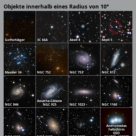
Objekte innerhalb eines Radius von 10°
Golfschläger
3C 66A
Abell 4
Abell 5
Messier 34
NGC 752
NGC 753
NGC 812
Amatha-Galaxie
NGC 846
NGC 925
NGC 1023
NGC 1160
Andromedas
Fallschirm
QSO