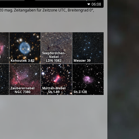
06:08
~20 mag. Zeitangaben für Zeitzone UTC, Breitengrad 0°,
Seepferdchen-
l
Nebel
Kohoutek 3-82
LDN 1082
Messier 39
Zauberernebel
Motten-Mebel
NGC 7380
Sh 1-89
Sh 2-128