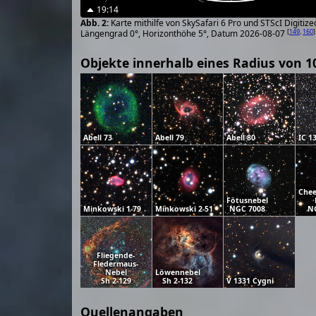
19:14
Karte mithilfe von SkySafari 6 Pro und STScI Digiti
[
149
,
160
]
Längengrad 0°, Horizonthöhe 5°, Datum 2026-08-07
Objekte innerhalb eines Radius von 1
Abell 73
Abell 79
Abell 80
IC 1
Chee
Fötusnebel
Minkowski 1-79
Minkowski 2-51
NGC 7008
N
Fliegende-
Fledermaus-
Nebel
Löwennebel
Sh 2-129
Sh 2-132
V 1331 Cygni
Quellenangaben