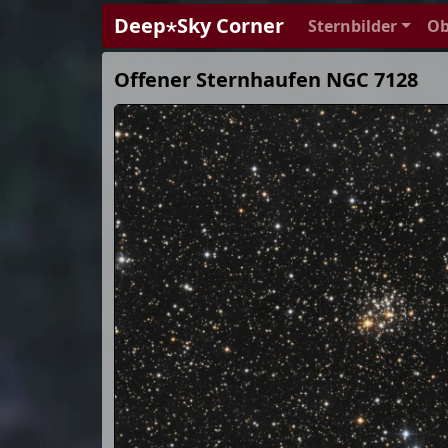
Deep⋆Sky Corner
Sternbilder
Ob
Offener Sternhaufen NGC 7128