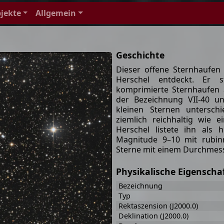
jekte
Allgemein
Geschichte
Dieser offene Sternhaufe
Herschel entdeckt. Er s
komprimierte Sternhaufen 
der Bezeichnung VII-40 u
kleinen Sternen untersch
ziemlich reichhaltig wie 
Herschel listete ihn als 
Magnitude 9–10 mit rubinr
Sterne mit einem Durchmess
Physikalische Eigenscha
Bezeichnung
Typ
Rektaszension (J2000.0)
Deklination (J2000.0)