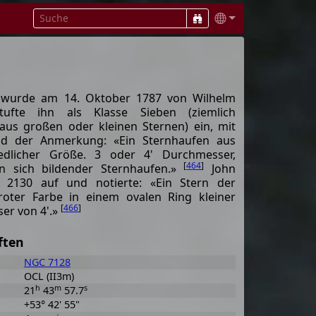
n wurde am 14. Oktober 1787 von Wilhelm
tufte ihn als Klasse Sieben (ziemlich
aus großen oder kleinen Sternen) ein, mit
nd der Anmerkung: «Ein Sternhaufen aus
iedlicher Größe. 3 oder 4' Durchmesser,
[
464
]
ein sich bildender Sternhaufen.»
John
h 2130 auf und notierte: «Ein Stern der
oter Farbe in einem ovalen Ring kleiner
[
466
]
er von 4'.»
ften
NGC 7128
OCL (II3m)
h
m
s
21
43
57.7
+53° 42' 55"