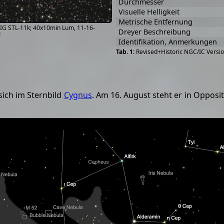
Durchmesser
Visuelle Helligkeit
Metrische Entfernung
IG STL-11k; 40x10min Lum, 11-16-
Dreyer Beschreibung
]
Identifikation, Anmerkungen
Revised+Historic NGC/IC Versio
sich im Sternbild
Cygnus
. Am 16. August steht er in Opposi