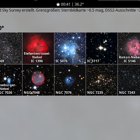
00:41 | 36.2°
zed Sky Survey erstellt. Grenzgrößen: Sternbildkarte ~6.5 mag, DSS2-Ausschnitte 
0°
Elefantenrüssel-
Nebel
Kokon-Nebe
369
IC 1396
IC 5076
IC 5117
IC 5146
seburger-
Nebel
GC 7026
NGC 7048
NGC 7076
NGC 7235
NGC 7243