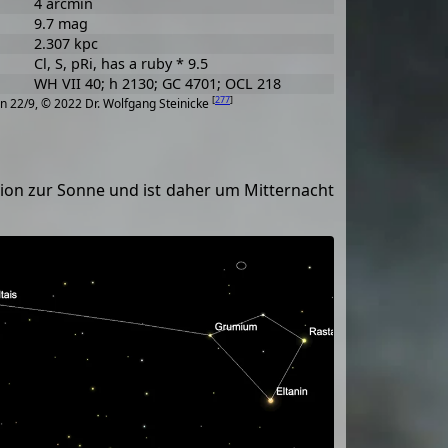
4 arcmin
9.7 mag
2.307 kpc
Cl, S, pRi, has a ruby * 9.5
WH VII 40; h 2130; GC 4701; OCL 218
[
277
]
n 22/9, © 2022 Dr. Wolfgang Steinicke
tion zur Sonne und ist daher um Mitternacht