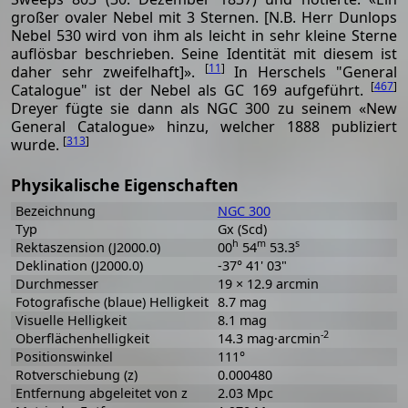
großer ovaler Nebel mit 3 Sternen. [N.B. Herr Dunlops
Nebel 530 wird von ihm als leicht in sehr kleine Sterne
auflösbar beschrieben. Seine Identität mit diesem ist
[
11
]
daher sehr zweifelhaft]».
In Herschels "General
[
467
]
Catalogue" ist der Nebel als GC 169 aufgeführt.
Dreyer fügte sie dann als NGC 300 zu seinem «New
General Catalogue» hinzu, welcher 1888 publiziert
[
313
]
wurde.
Physikalische Eigenschaften
Bezeichnung
NGC 300
Typ
Gx (Scd)
h
m
s
Rektaszension (J2000.0)
00
54
53.3
Deklination (J2000.0)
-37° 41' 03"
Durchmesser
19 × 12.9 arcmin
Fotografische (blaue) Helligkeit
8.7 mag
Visuelle Helligkeit
8.1 mag
-2
Oberflächenhelligkeit
14.3 mag·arcmin
Positionswinkel
111°
Rotverschiebung (z)
0.000480
Entfernung abgeleitet von z
2.03 Mpc