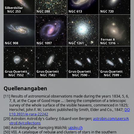
Silberdollar
NGC 253
NGC 288
NGC 613
NGC 720
Fornax A
NGC 908
NGC 1097
NGC 1261
NGC 1316
Grus-Quartett
Grus-Quartett
Grus-Quartett
Grus-Quartett
NGC 7552
NGC 7582
NGC 7590
NGC 7599
Quellenangaben
[11] Results of astronomical observations made during the years 1834, 5, 6,
7, 8, at the Cape of Good Hope ... : being the completion of a telescopic
survey of the whole surface of the visible heavens, commenced in 1825;
Herschel, John F. W.; London: published by Smith, Elder and Co., 1847;
DO
I:10.3931/e-rara-22242
[29] Astrobin: AstroEdy's Gallery; Eduard von Bergen;
astrobin.com/users/A
stroEdy/collections
[46] Astrofotografie; Hansjörg Wälchli;
upsky.ch
[50] VIII. A catalogue of nebulæ and clusters of stars in the southern