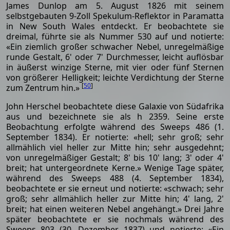
James Dunlop am 5. August 1826 mit seinem
selbstgebauten 9-Zoll Spekulum-Reflektor in Paramatta
in New South Wales entdeckt. Er beobachtete sie
dreimal, führte sie als Nummer 530 auf und notierte:
«Ein ziemlich großer schwacher Nebel, unregelmäßige
runde Gestalt, 6' oder 7' Durchmesser, leicht auflösbar
in äußerst winzige Sterne, mit vier oder fünf Sternen
von größerer Helligkeit; leichte Verdichtung der Sterne
[
50
]
zum Zentrum hin.»
John Herschel beobachtete diese Galaxie von Südafrika
aus und bezeichnete sie als h 2359. Seine erste
Beobachtung erfolgte während des Sweeps 486 (1.
September 1834). Er notierte: «hell; sehr groß; sehr
allmählich viel heller zur Mitte hin; sehr ausgedehnt;
von unregelmäßiger Gestalt; 8' bis 10' lang; 3' oder 4'
breit; hat untergeordnete Kerne.» Wenige Tage später,
während des Sweeps 488 (4. September 1834),
beobachtete er sie erneut und notierte: «schwach; sehr
groß; sehr allmählich heller zur Mitte hin; 4' lang, 2'
breit; hat einen weiteren Nebel angehängt.» Drei Jahre
später beobachtete er sie nochmals während des
Sweeps 803 (30. Dezember 1837) und notierte: «Ein