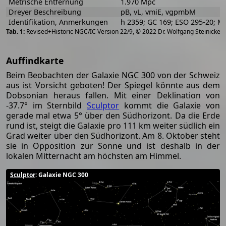
Metrische Entfernung
1.970 Mpc
Dreyer Beschreibung
pB, vL, vmiE, vgpmbM
Identifikation, Anmerkungen
h 2359; GC 169; ESO 295-20; M
[
2
Revised+Historic NGC/IC Version 22/9, © 2022 Dr. Wolfgang Steinicke
Auffindkarte
Beim Beobachten der Galaxie NGC 300 von der Schweiz
aus ist Vorsicht geboten! Der Spiegel könnte aus dem
Dobsonian heraus fallen. Mit einer Deklination von
-37.7° im Sternbild
Sculptor
kommt die Galaxie von
gerade mal etwa 5° über den Südhorizont. Da die Erde
rund ist, steigt die Galaxie pro 111 km weiter südlich ein
Grad weiter über den Südhorizont. Am 8. Oktober steht
sie in Opposition zur Sonne und ist deshalb in der
lokalen Mitternacht am höchsten am Himmel.
Sculptor
: Galaxie NGC 300