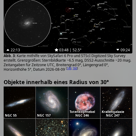
22:13
03:48 | 52.5°
09:24
Karte mithilfe von SkySafari 6 Pro und STScI Digitized Sky Survey
erstellt. Grenzgrößen: Sternbildkarte ~6.5 mag, DSS2-Ausschnitte ~20 mag.
Zeitangaben für Zeitzone UTC, Breitengrad 0°, Längengrad 0°,
[
149
,
160
]
Horizonthöhe 5°, Datum 2026-08-09
Objekte innerhalb eines Radius von 30°
Totenkopfnebel
Krallengalaxie
NGC 55
NGC 157
NGC 246
NGC 247