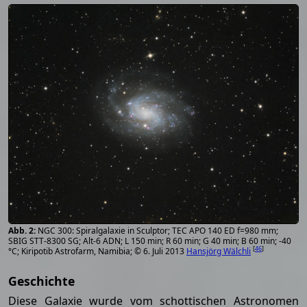
NGC 300: Spiralgalaxie in Sculptor; TEC APO 140 ED f=980 mm;
SBIG STT-8300 SG; Alt-6 ADN; L 150 min; R 60 min; G 40 min; B 60 min; -40
[
46
]
°C; Kiripotib Astrofarm, Namibia; © 6. Juli 2013
Hansjörg Wälchli
Geschichte
Diese Galaxie wurde vom schottischen Astronomen