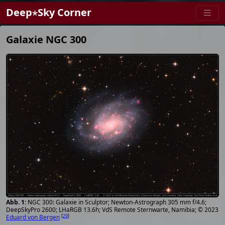
Deep⋆Sky Corner
Galaxie NGC 300
NGC 300: Galaxie in Sculptor; Newton-Astrograph 305 mm f/4.6;
DeepSkyPro 2600; LHaRGB 13.6h; VdS Remote Sternwarte, Namibia; © 2023
[
29
]
Eduard von Bergen