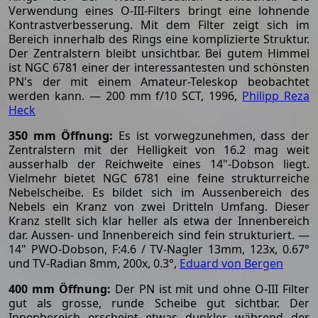
Verwendung eines O-III-Filters bringt eine lohnende
Kontrastverbesserung. Mit dem Filter zeigt sich im
Bereich innerhalb des Rings eine komplizierte Struktur.
Der Zentralstern bleibt unsichtbar. Bei gutem Himmel
ist NGC 6781 einer der interessantesten und schönsten
PN's der mit einem Amateur-Teleskop beobachtet
werden kann. — 200 mm f/10 SCT, 1996,
Philipp Reza
Heck
350 mm Öffnung:
Es ist vorwegzunehmen, dass der
Zentralstern mit der Helligkeit von 16.2 mag weit
ausserhalb der Reichweite eines 14"-Dobson liegt.
Vielmehr bietet NGC 6781 eine feine strukturreiche
Nebelscheibe. Es bildet sich im Aussenbereich des
Nebels ein Kranz von zwei Dritteln Umfang. Dieser
Kranz stellt sich klar heller als etwa der Innenbereich
dar. Aussen- und Innenbereich sind fein strukturiert. —
14" PWO-Dobson, F:4.6 / TV-Nagler 13mm, 123x, 0.67°
und TV-Radian 8mm, 200x, 0.3°,
Eduard von Bergen
400 mm Öffnung:
Der PN ist mit und ohne O-III Filter
gut als grosse, runde Scheibe gut sichtbar. Der
Innenbereich erscheint etwas dunkler, während der