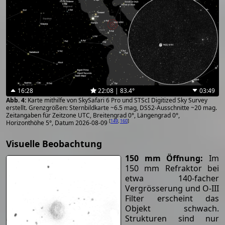
16:28
22:08 | 83.4°
03:49
Karte mithilfe von SkySafari 6 Pro und STScI Digitized Sky Survey
erstellt. Grenzgrößen: Sternbildkarte ~6.5 mag, DSS2-Ausschnitte ~20 mag.
Zeitangaben für Zeitzone UTC, Breitengrad 0°, Längengrad 0°,
[
149
,
160
]
Horizonthöhe 5°, Datum 2026-08-09
Visuelle Beobachtung
150 mm Öffnung:
Im
150 mm Refraktor bei
etwa 140-facher
Vergrösserung und O-III
Filter erscheint das
Objekt schwach.
Strukturen sind nur