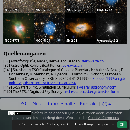
NGC 6755
NGC 6756
NGC 6760
NGC 6772
NGC 6778
NGC 6804
Sh 2-71
Vyssotsky 2-2
Quellenangaben
[32] Astrofotografie; Radek, Bernie and Dragan;
sternwarte.ch
[35] Astro Optik Kohler; Beat Kohler;
aokswiss.ch
[141] Strasbourg-ESO Catalogue of Galactic Planetary Nebulae; A. Acker, F.
Ochsenbein, B. Stenholm, R. Tylenda, J. Marcout, C. Schohn; European
Southern Observatory; ISBN 3-923524-41-2 (1992);
Bibcode:1992secg.b
ook.....A
;
cdsarc.unistra.fr/viz-bin/cat/V/84
[149] SkySafari 6 Pro, Simulation Curriculum;
skysafariastronomy.com
[160] The STScI Digitized Sky Survey;
archive.stsci.edu/cgi-bin/dss_form
DSC
|
Neu
|
Ruhmeshalle
|
Kontakt
|
Sofern keine anderen
Quellen
,
Autoren oder Fotografen
genannt werden, unterliegt diese Webseite der
Creative Commons
Attribution 4.0 International License
.
Diese Seite verwendet Cookies, um Deine
Einstellungen
zu speichern.
OK