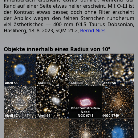
Rand auf einer Seite etwas heller erscheint. Mit O-III ist
der Kontrast etwas besser, doch ohne Filter erscheint
der Anblick wegen den feinen Sternchen rundherum
viel ästhetischer. — 400 mm f/4.5 Taurus Dobsonian,
Hasliberg, 18. 8. 2023, SQM 21.2,
Bernd Nies
Objekte innerhalb eines Radius von 10°
Abell 53
Abell 55
Abell 56
Abell 58
Phantomstreifen-
Nebel
Abell 62
Abell 64
NGC 6741
NGC 6749