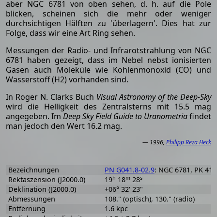
aber NGC 6781 von oben sehen, d. h. auf die Pole
blicken, scheinen sich die mehr oder weniger
durchsichtigen Hälften zu 'überlagern'. Dies hat zur
Folge, dass wir eine Art Ring sehen.
Messungen der Radio- und Infrarotstrahlung von NGC
6781 haben gezeigt, dass im Nebel nebst ionisierten
Gasen auch Moleküle wie Kohlenmonoxid (CO) und
Wasserstoff (H2) vorhanden sind.
In Roger N. Clarks Buch
Visual Astronomy of the Deep-Sky
wird die Helligkeit des Zentralsterns mit 15.5 mag
angegeben. Im
Deep Sky Field Guide to Uranometria
findet
man jedoch den Wert 16.2 mag.
— 1996,
Philipp Reza Heck
Bezeichnungen
PN G041.8-02.9
: NGC 6781, PK 41-
h
m
s
Rektaszension (J2000.0)
19
18
28
Deklination (J2000.0)
+06° 32' 23"
Abmessungen
108." (optisch), 130." (radio)
Entfernung
1.6 kpc