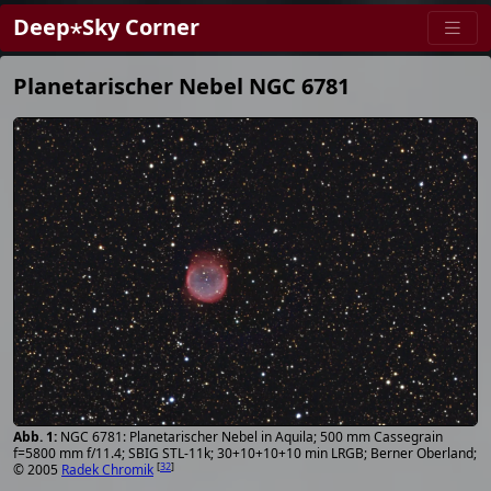
Deep⋆Sky Corner
Planetarischer Nebel NGC 6781
NGC 6781: Planetarischer Nebel in Aquila; 500 mm Cassegrain
f=5800 mm f/11.4; SBIG STL-11k; 30+10+10+10 min LRGB; Berner Oberland;
[
32
]
© 2005
Radek Chromik