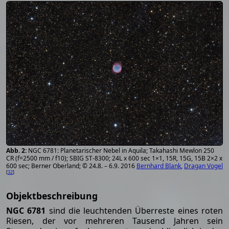
NGC 6781: Planetarischer Nebel in Aquila; Takahashi Mewlon 250
CR (f=2500 mm / f10); SBIG ST-8300; 24L x 600 sec 1×1, 15R, 15G, 15B 2×2 x
600 sec; Berner Oberland; © 24.8. – 6.9. 2016
Bernhard Blank
,
Dragan Vogel
[
32
]
Objektbeschreibung
NGC 6781
sind die leuchtenden Überreste eines roten
Riesen, der vor mehreren Tausend Jahren sein