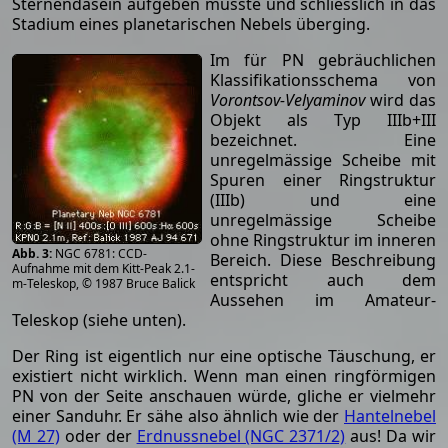
Sternendasein aufgeben musste und schliesslich in das
Stadium eines planetarischen Nebels überging.
Im für PN gebräuchlichen
Klassifikationsschema von
Vorontsov-Velyaminov
wird das
Objekt als Typ IIIb+III
bezeichnet. Eine
unregelmässige Scheibe mit
Spuren einer Ringstruktur
(IIIb) und eine
unregelmässige Scheibe
ohne Ringstruktur im inneren
NGC 6781: CCD-
Bereich. Diese Beschreibung
Aufnahme mit dem Kitt-Peak 2.1-
entspricht auch dem
m-Teleskop, © 1987 Bruce Balick
Aussehen im Amateur-
Teleskop (siehe unten).
Der Ring ist eigentlich nur eine optische Täuschung, er
existiert nicht wirklich. Wenn man einen ringförmigen
PN von der Seite anschauen würde, gliche er vielmehr
einer Sanduhr. Er sähe also ähnlich wie der
Hantelnebel
(M 27)
oder der
Erdnussnebel (NGC 2371/2)
aus! Da wir