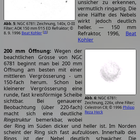
unsicher zu erkennen,
vermutlich ringartig. Die
eine Hälfte des Nebels
wirkt jedoch deutlich
NGC 6781: Zeichnung, 140x, O-III
heller. — 150 mm
Filter; AOK 150 mm f/15 ED Refraktor; ©
[
35
]
Refraktor, 1996,
Beat
8. 9. 1996
Beat Kohler
Kohler
200 mm Öffnung:
Wegen der
beachtlichen Grösse von NGC
6781 beginnt man bei 200 mm
Öffnung am besten mit einer
mittleren Vergrösserung - um
150-fach herum. Schon bei
kleinerer Vergrösserung eine
runde, fast kreisförmige Scheibe
NGC 6781:
sichtbar. Bei genauerer
Zeichnung, 226x, ohne Filter;
Beobachtung (über 220-fach)
Celestron C8; © 1996
Philipp
Reza Heck
macht sich eine deutliche
Ringstruktur
bemerkbar, wobei
der Ring im Süden dicker und heller ist. Im Norden
scheint der Ring sich fast aufzulösen. Innerhalb des
Rings ist der Nebel deutlich schwächer. Die