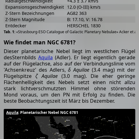
Radialgeschwindigkeit
+4.3 ± 3.7 km/s
Expansionsgeschwindigkeit
12.0 (O-III) km/s
Z-Stern Bezeichnungen
AG82 363
Z-Stern Magnitude
B: 17.10, V: 16.78
Entdecker
HERSCHEL 1830
«Strasbourg-ESO Catalogue of Galactic Planetary Nebulae» Acker et al
Wie findet man NGC 6781?
Dieser planetarische Nebel liegt im westlichen Flügel
desSternbilds
Aquila
(Adler). Er liegt eigentlich gerade
auf der Flügelachse, also auf der Verbindungslinie vom
'Achsenkreuz' des Adlers,
δ Aquilae
(3.4 mag) mit der
Flügelspitze
ζ Aquilae
(3.0 mag). Die eher geringe
Flächenhelligkeit des Nebels setzt einen nicht allzu
stark lichtverschmutzten Himmel ohne störenden
Mond voraus, um den PN mit Erfolg zu finden. Die
beste Beobachtungszeit ist März bis Dezember.
Aquila
: Planetarischer Nebel NGC 6781