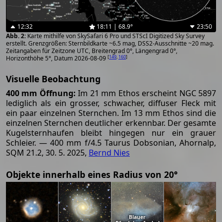
12:32
18:11 | 68.9°
23:50
Karte mithilfe von SkySafari 6 Pro und STScI Digitized Sky Survey
erstellt. Grenzgrößen: Sternbildkarte ~6.5 mag, DSS2-Ausschnitte ~20 mag.
Zeitangaben für Zeitzone UTC, Breitengrad 0°, Längengrad 0°,
[
149
,
160
]
Horizonthöhe 5°, Datum 2026-08-09
Visuelle Beobachtung
400 mm Öffnung:
Im 21 mm Ethos erscheint NGC 5897
lediglich als ein grosser, schwacher, diffuser Fleck mit
ein paar einzelnen Sternchen. Im 13 mm Ethos sind die
einzelnen Sternchen deutlicher erkennbar. Der gesamte
Kugelsternhaufen bleibt hingegen nur ein grauer
Schleier. — 400 mm f/4.5 Taurus Dobsonian, Ahornalp,
SQM 21.2, 30. 5. 2025,
Bernd Nies
Objekte innerhalb eines Radius von 20°
Blauer