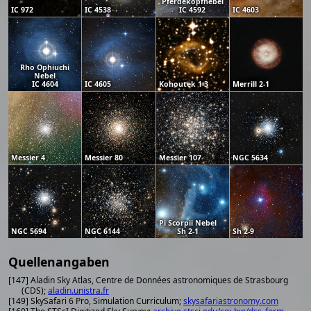
Pferdekopfnebel
IC 972
IC 4538
IC 4592
IC 4603
Rho Ophiuchi
Nebel
IC 4604
IC 4605
Kohoutek 1-3
Merrill 2-1
Messier 4
Messier 80
Messier 107
NGC 5634
Pi Scorpii Nebel
NGC 5694
NGC 6144
Sh 2-1
Sh 2-9
Quellenangaben
[147] Aladin Sky Atlas, Centre de Données astronomiques de Strasbourg
(CDS);
aladin.unistra.fr
[149] SkySafari 6 Pro, Simulation Curriculum;
skysafariastronomy.com