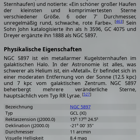
Sternhaufen) und notierte: «Ein schöner großer Haufen
der kleinsten und komprimiertesten Sterne
verschiedener Größe. 6 oder 7' Durchmesser,
[
463
]
unregelmäßig rund, schwache, rote Farbe».
Sein
Sohn John katalogisierte ihn als h 3596, GC 4075 und
Dreyer ergänzte ihn 1888 als NGC 5897.
Physikalische Eigenschaften
NGC 5897 ist ein metallarmer Kugelsternhaufen im
galaktischen Halo. In der Astronomie ist alles, was
schwerer als Helium ist, ein «Metall». Er befindet sich in
einer moderaten Entfernung von der Sonne (12.5 kpc)
und 7 kpc vom galaktischen Zentrum. NGC 5897
beherbergt mehrere veränderliche Sterne,
[
527
]
hauptsächlich vom Typ RR Lyrae.
Bezeichnung
NGC 5897
Typ
GCL (XI)
h
m
s
Rektaszension (J2000.0)
15
17
24.5
Deklination (J2000.0)
-21° 00' 35"
Durchmesser
11 arcmin
Visuelle Helligkeit
8.4 mag