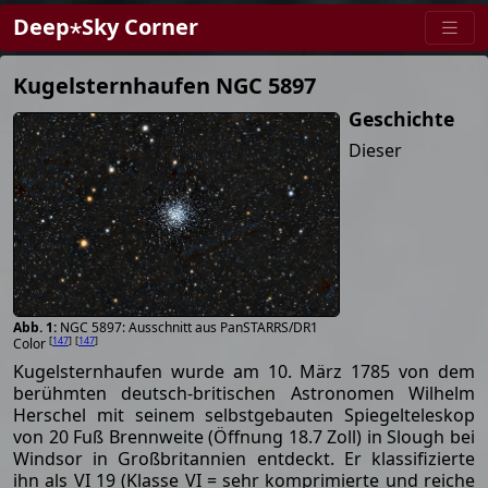
Deep⋆Sky Corner
Kugelsternhaufen NGC 5897
Geschichte
Dieser
NGC 5897: Ausschnitt aus PanSTARRS/DR1
[
147
]
[
147
]
Color
Kugelsternhaufen wurde am 10. März 1785 von dem
berühmten deutsch-britischen Astronomen Wilhelm
Herschel mit seinem selbstgebauten Spiegelteleskop
von 20 Fuß Brennweite (Öffnung 18.7 Zoll) in Slough bei
Windsor in Großbritannien entdeckt. Er klassifizierte
ihn als VI 19 (Klasse VI = sehr komprimierte und reiche