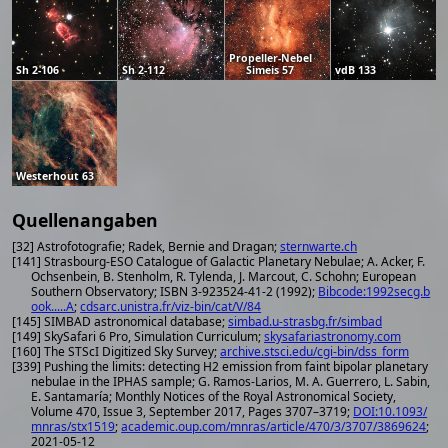
Propeller-Nebel
Sh 2-106
Sh 2-112
Simeis 57
vdB 133
Westerhout 63
Quellenangaben
[32] Astrofotografie; Radek, Bernie and Dragan;
sternwarte.ch
[141] Strasbourg-ESO Catalogue of Galactic Planetary Nebulae; A. Acker, F.
Ochsenbein, B. Stenholm, R. Tylenda, J. Marcout, C. Schohn; European
Southern Observatory; ISBN 3-923524-41-2 (1992);
Bibcode:1992secg.b
ook.....A
;
cdsarc.unistra.fr/viz-bin/cat/V/84
[145] SIMBAD astronomical database;
simbad.u-strasbg.fr/simbad
[149] SkySafari 6 Pro, Simulation Curriculum;
skysafariastronomy.com
[160] The STScI Digitized Sky Survey;
archive.stsci.edu/cgi-bin/dss_form
[339] Pushing the limits: detecting H2 emission from faint bipolar planetary
nebulae in the IPHAS sample; G. Ramos-Larios, M. A. Guerrero, L. Sabin,
E. Santamaría; Monthly Notices of the Royal Astronomical Society,
Volume 470, Issue 3, September 2017, Pages 3707–3719;
DOI:10.1093/
mnras/stx1519
;
academic.oup.com/mnras/article/470/3/3707/3869624
;
2021-05-12