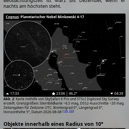
Beobachtungszeit ist März bis Dezember, wenn er
nachts am höchsten steht.
Cygnus
: Planetarischer Nebel Minkowski 4-17
17:33
23:06 | 46.2°
04:39
Karte mithilfe von SkySafari 6 Pro und STScI Digitized Sky Survey
erstellt. Grenzgrößen: Sternbildkarte ~6.5 mag, DSS2-Ausschnitte ~20 mag.
Zeitangaben für Zeitzone UTC, Breitengrad 0°, Längengrad 0°,
[
149
,
160
]
Horizonthöhe 5°, Datum 2026-08-08
Objekte innerhalb eines Radius von 10°