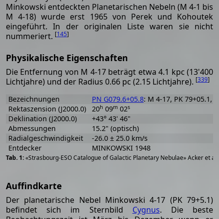
Minkowski entdeckten Planetarischen Nebeln (M 4-1 bis
M 4-18) wurde erst 1965 von Perek und Kohoutek
eingeführt. In der originalen Liste waren sie nicht
[
145
]
nummeriert.
Physikalische Eigenschaften
Die Entfernung von M 4-17 beträgt etwa 4.1 kpc (13'400
[
339
]
Lichtjahre) und der Radius 0.66 pc (2.15 Lichtjahre).
Bezeichnungen
PN G079.6+05.8
: M 4-17, PK 79+05.1, 
h
m
s
Rektaszension (J2000.0)
20
09
02
Deklination (J2000.0)
+43° 43' 46"
Abmessungen
15.2" (optisch)
Radialgeschwindigkeit
-26.0 ± 25.0 km/s
Entdecker
MINKOWSKI 1948
«Strasbourg-ESO Catalogue of Galactic Planetary Nebulae» Acker et al
Auffindkarte
Der planetarische Nebel Minkowski 4-17 (PK 79+5.1)
befindet sich im Sternbild
Cygnus
. Die beste