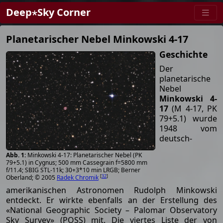
Deep⋆Sky Corner
Planetarischer Nebel Minkowski 4-17
Geschichte
Der
planetarische
Nebel
Minkowski 4-
17
(M 4-17, PK
79+5.1) wurde
1948 vom
deutsch-
Minkowski 4-17: Planetarischer Nebel (PK
79+5.1) in Cygnus; 500 mm Cassegrain f=5800 mm
f/11.4; SBIG STL-11k; 30+3*10 min LRGB; Berner
[
32
]
Oberland; © 2005
Radek Chromik
amerikanischen Astronomen Rudolph Minkowski
entdeckt. Er wirkte ebenfalls an der Erstellung des
«National Geographic Society – Palomar Observatory
Sky Survey» (POSS) mit. Die viertes Liste der von