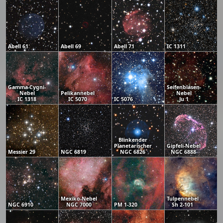
Abell 61
Abell 69
Abell 71
IC 1311
Gamma-Cygni-
Seifenblasen-
Nebel
Pelikannebel
Nebel
IC 1318
IC 5070
IC 5076
Ju 1
Blinkender
Planetarischer
Gipfeli-Nebel
Messier 29
NGC 6819
NGC 6826
NGC 6888
Mexiko-Nebel
Tulpennebel
NGC 6910
NGC 7000
PM 1-320
Sh 2-101