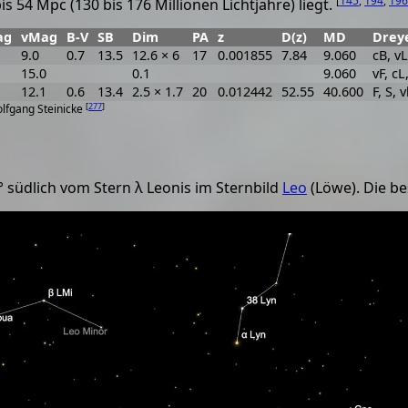
[
145
,
194
,
196
s 54 Mpc (130 bis 176 Millionen Lichtjahre) liegt.
ag
vMag
B-V
SB
Dim
PA
z
D(z)
MD
Drey
9.0
0.7
13.5
12.6 × 6
17
0.001855
7.84
9.060
cB, vL
15.0
0.1
9.060
vF, cL
12.1
0.6
13.4
2.5 × 1.7
20
0.012442
52.55
40.600
F, S, v
[
277
]
olfgang Steinicke
° südlich vom Stern λ Leonis im Sternbild
Leo
(Löwe). Die be