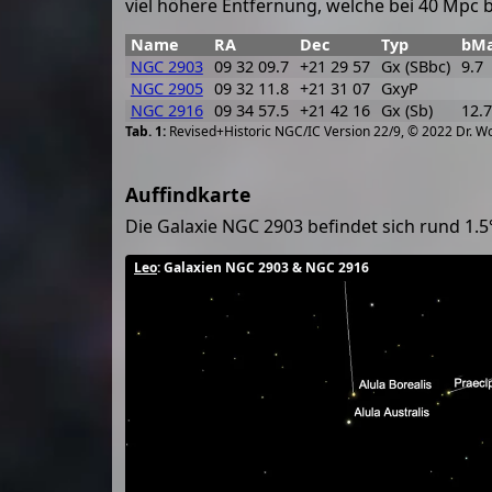
viel höhere Entfernung, welche bei 40 Mpc bi
Name
RA
Dec
Typ
bM
NGC 2903
09 32 09.7
+21 29 57
Gx (SBbc)
9.7
NGC 2905
09 32 11.8
+21 31 07
GxyP
NGC 2916
09 34 57.5
+21 42 16
Gx (Sb)
12.7
Revised+Historic NGC/IC Version 22/9, © 2022 Dr. W
Auffindkarte
Die Galaxie NGC 2903 befindet sich rund 1.5
Leo
: Galaxien NGC 2903 & NGC 2916