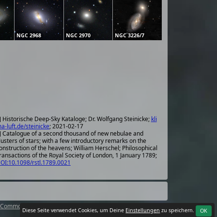
NGC 2968
NGC 2970
NGC 3226/7
] Historische Deep-Sky Kataloge; Dr. Wolfgang Steinicke;
kli
a-luft.de/steinicke
; 2021-02-17
] Catalogue of a second thousand of new nebulae and
lusters of stars; with a few introductory remarks on the
onstruction of the heavens; William Herschel; Philosophical
ransactions of the Royal Society of London, 1 January 1789;
OI:10.1098/rstl.1789.0021
 Commons Attribution 4.0 International License
.
Diese Seite verwendet Cookies, um Deine
Einstellungen
zu speichern.
OK