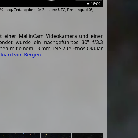
18:09
~20 mag. Zeitangaben für Zeitzone UTC, Breitengrad 0°,
it einer MallinCam Videokamera und einer
endet wurde ein nachgeführtes 30" f/3.3
hen mit einem 13 mm Tele Vue Ethos Okular
duard von Bergen