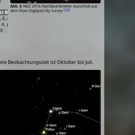
]
NGC 2916: Nachbearbeiteter Ausschnitt aus
[
147
]
dem Sloan Digitized Sky Survey
er Beschreibung
Identifikation, Anmerkungen
, E, gmbM, r, sp of 2
WH I 56; h 604.1; GC 1861; UGC 5079; MCG 4
, R, psbM, r, nf of 2
WH I 57; h 604.2; GC 1863; part of N 2903
lE
WH II 260; h 610; GC 1872; UGC 5103; MCG 4
ste Beobachtungszeit ist Oktober bis Juli.