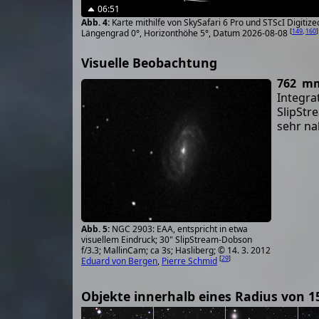
06:51
Karte mithilfe von SkySafari 6 Pro und STScI Digiti
[
149
,
160
]
Längengrad 0°, Horizonthöhe 5°, Datum 2026-08-08
Visuelle Beobachtung
762 mm
Integr
SlipStr
sehr na
NGC 2903: EAA, entspricht in etwa
visuellem Eindruck; 30" SlipStream-Dobson
f/3.3; MallinCam; ca 3s; Hasliberg; © 14. 3. 2012
[
29
]
Eduard von Bergen
,
Pierre Schmid
Objekte innerhalb eines Radius von 1