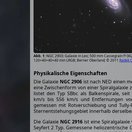
NGC 2903: Galaxie in Leo; 500 mm Cassegrain f=362
120+40+40+40 min LRGB; Berner Oberland; © 2011
Radek 
Physikalische Eigenschaften
Die Galaxie
NGC 2906
ist nach NED einen m
eine Zwischenform von einer Spiralgalaxie z
listet den Typ SBbc als Balkenspirale, s
km/s bis 556 km/s und Entfernungen von 
gemessen mit Rotverschiebung und Tully-F
Sternentstehungsgebiet innerhalb derselbe
Die Galaxie
NGC 2916
ist eine Spiralgalaxi
Seyfert 2 Typ. Gemessene heliozentrische 