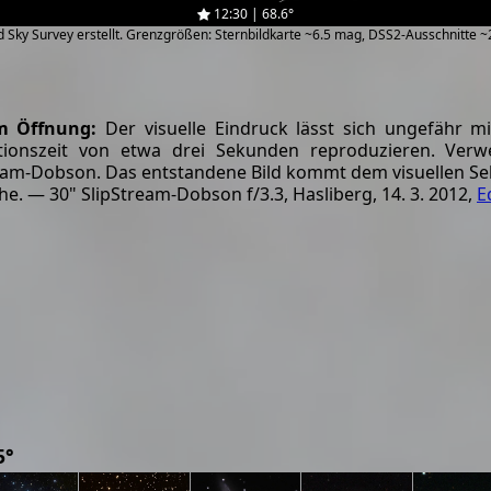
12:30 | 68.6°
zed Sky Survey erstellt. Grenzgrößen: Sternbildkarte ~6.5 mag, DSS2-Ausschnitte 
 Öffnung:
Der visuelle Eindruck lässt sich ungefähr m
ationszeit von etwa drei Sekunden reproduzieren. Verw
eam-Dobson. Das entstandene Bild kommt dem visuellen Se
he. — 30" SlipStream-Dobson f/3.3, Hasliberg, 14. 3. 2012,
E
5°