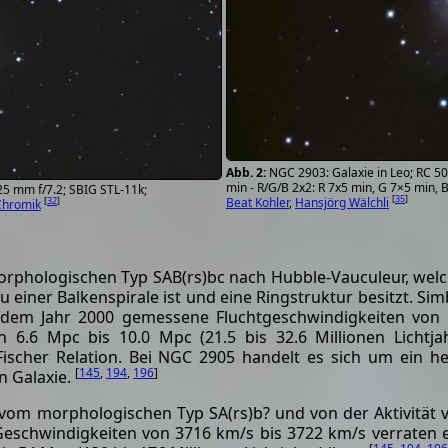
NGC 2903: Galaxie in Leo; RC 5
min - R/G/B 2x2: R 7x5 min, G 7×5 min, 
5 mm f/7.2; SBIG STL-11k;
[
35
]
Beat Kohler
,
Hansjörg Wälchli
[
32
]
Chromik
orphologischen Typ SAB(rs)bc nach Hubble-Vauculeur, wel
u einer Balkenspirale ist und eine Ringstruktur besitzt. Si
eit dem Jahr 2000 gemessene Fluchtgeschwindigkeiten von
6.6 Mpc bis 10.0 Mpc (21.5 bis 32.6 Millionen Lichtja
ischer Relation. Bei NGC 2905 handelt es sich um ein he
[
145
,
194
,
196
]
n Galaxie.
e vom morphologischen Typ SA(rs)b? und von der Aktivität
Geschwindigkeiten von 3716 km/s bis 3722 km/s verraten 