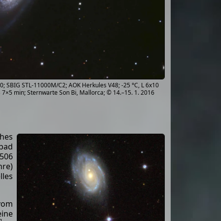
00; SBIG STL-11000M/C2; AOK Herkules V48; -25 °C, L 6x10
B 7×5 min; Sternwarte Son Bi, Mallorca; © 14.–15. 1. 2016
ches
mbad
 506
hre)
lles
 vom
eine