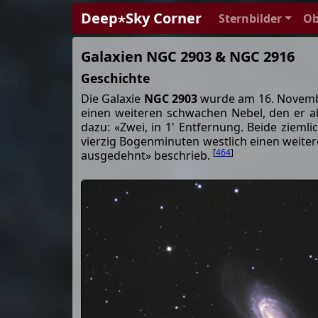
Deep⋆Sky Corner
Sternbilder
Ob
Galaxien NGC 2903 & NGC 2916
Geschichte
Die Galaxie
NGC 2903
wurde am 16. November
einen weiteren schwachen Nebel, den er al
dazu: «Zwei, in 1' Entfernung. Beide zieml
vierzig Bogenminuten westlich einen weitere
[
464
]
ausgedehnt» beschrieb.