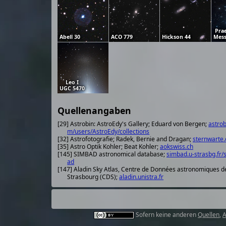
Pra
Abell 30
ACO 779
Hickson 44
Mess
Leo I
UGC 5470
Quellenangaben
[29] Astrobin: AstroEdy's Gallery; Eduard von Bergen;
astrob
m/users/AstroEdy/collections
[32] Astrofotografie; Radek, Bernie and Dragan;
sternwarte.
[35] Astro Optik Kohler; Beat Kohler;
aokswiss.ch
[145] SIMBAD astronomical database;
simbad.u-strasbg.fr/
ad
[147] Aladin Sky Atlas, Centre de Données astronomiques d
Strasbourg (CDS);
aladin.unistra.fr
Sofern keine anderen
Quellen
,
A