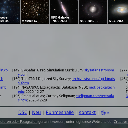
esepe
UFO-Galaxie
ier 44
Messier 67
NGC 2683
NGC 2859
NGC 2964
in.co
[149] SkySafari 6 Pro, Simulation Curriculum;
skysafariastronom
[277
y.com
m
ch
[160] The STScI Digitized Sky Survey;
archive.stsci.edu/cgi-bin/ds
[464
s_form
c
simb
[194] NASA/IPAC Extragalactic Database (NED);
ned.ipac.caltech.
c
edu
; 2020-12-27
T
e
[196] Celestial Atlas; Curtney Seligman;
cseligman.com/text/atla
D
s.htm
; 2020-12-28
DSC
|
Neu
|
Ruhmeshalle
|
Kontakt
|
utoren oder Fotografen
genannt werden, unterliegt diese Webseite der
Creative