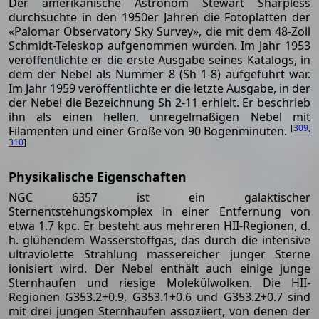
Der amerikanische Astronom Stewart Sharpless
durchsuchte in den 1950er Jahren die Fotoplatten der
«Palomar Observatory Sky Survey», die mit dem 48-Zoll
Schmidt-Teleskop aufgenommen wurden. Im Jahr 1953
veröffentlichte er die erste Ausgabe seines Katalogs, in
dem der Nebel als Nummer 8 (Sh 1-8) aufgeführt war.
Im Jahr 1959 veröffentlichte er die letzte Ausgabe, in der
der Nebel die Bezeichnung Sh 2-11 erhielt. Er beschrieb
ihn als einen hellen, unregelmäßigen Nebel mit
[
309
,
Filamenten und einer Größe von 90 Bogenminuten.
310
]
Physikalische Eigenschaften
NGC 6357 ist ein galaktischer
Sternentstehungskomplex in einer Entfernung von
etwa 1.7 kpc. Er besteht aus mehreren HII-Regionen, d.
h. glühendem Wasserstoffgas, das durch die intensive
ultraviolette Strahlung massereicher junger Sterne
ionisiert wird. Der Nebel enthält auch einige junge
Sternhaufen und riesige Molekülwolken. Die HII-
Regionen G353.2+0.9, G353.1+0.6 und G353.2+0.7 sind
mit drei jungen Sternhaufen assoziiert, von denen der