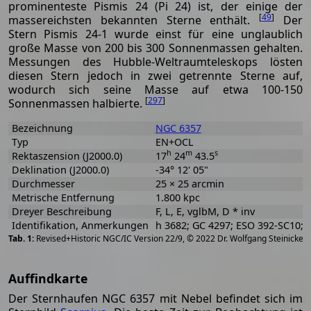
prominenteste Pismis 24 (Pi 24) ist, der einige der
[
49
]
massereichsten bekannten Sterne enthält.
Der
Stern Pismis 24-1 wurde einst für eine unglaublich
große Masse von 200 bis 300 Sonnenmassen gehalten.
Messungen des Hubble-Weltraumteleskops lösten
diesen Stern jedoch in zwei getrennte Sterne auf,
wodurch sich seine Masse auf etwa 100-150
[
297
]
Sonnenmassen halbierte.
Bezeichnung
NGC 6357
Typ
EN+OCL
h
m
s
Rektaszension (J2000.0)
17
24
43.5
Deklination (J2000.0)
-34° 12' 05"
Durchmesser
25 × 25 arcmin
Metrische Entfernung
1.800 kpc
Dreyer Beschreibung
F, L, E, vglbM, D * inv
Identifikation, Anmerkungen
h 3682; GC 4297; ESO 392-SC10; 
[
2
Revised+Historic NGC/IC Version 22/9, © 2022 Dr. Wolfgang Steinicke
Auffindkarte
Der Sternhaufen NGC 6357 mit Nebel befindet sich im