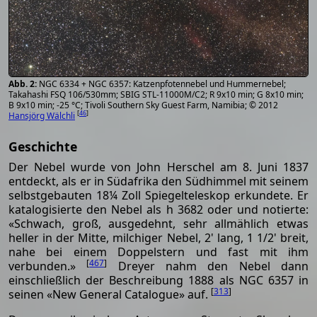
NGC 6334 + NGC 6357: Katzenpfotennebel und Hummernebel;
Takahashi FSQ 106/530mm; SBIG STL-11000M/C2; R 9x10 min; G 8x10 min;
B 9x10 min; -25 °C; Tivoli Southern Sky Guest Farm, Namibia; © 2012
[
46
]
Hansjörg Wälchli
Geschichte
Der Nebel wurde von John Herschel am 8. Juni 1837
entdeckt, als er in Südafrika den Südhimmel mit seinem
selbstgebauten 18¼ Zoll Spiegelteleskop erkundete. Er
katalogisierte den Nebel als h 3682 oder und notierte:
«Schwach, groß, ausgedehnt, sehr allmählich etwas
heller in der Mitte, milchiger Nebel, 2' lang, 1 1/2' breit,
nahe bei einem Doppelstern und fast mit ihm
[
467
]
verbunden.»
Dreyer nahm den Nebel dann
einschließlich der Beschreibung 1888 als NGC 6357 in
[
313
]
seinen «New General Catalogue» auf.