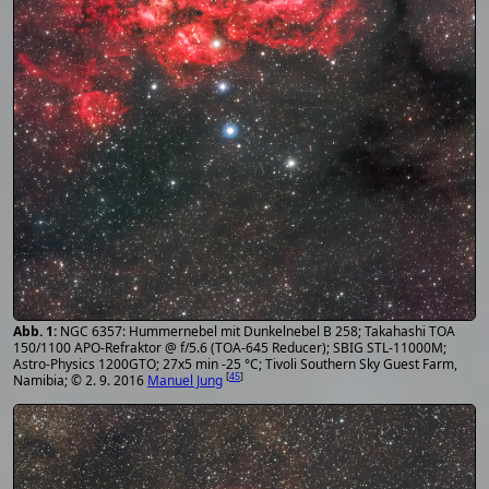
NGC 6357: Hummernebel mit Dunkelnebel B 258; Takahashi TOA
150/1100 APO-Refraktor @ f/5.6 (TOA-645 Reducer); SBIG STL-11000M;
Astro-Physics 1200GTO; 27x5 min -25 °C; Tivoli Southern Sky Guest Farm,
[
45
]
Namibia; © 2. 9. 2016
Manuel Jung