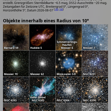
erstellt. Grenzgrößen: Sternbildkarte ~6.5 mag, DSS2-Ausschnitte ~20 mag.
Zeitangaben für Zeitzone UTC, Breitengrad 0°, Längengrad 0°,
[
149
,
160
]
Horizonthöhe 5°, Datum 2026-08-07
Objekte innerhalb eines Radius von 10°
Schmetterlings-
Haufen
Barnard 59
Hubble 5
Messier 6
Messier 7
Messier 19
Messier 62
Minkowski 3-9
NGC 6231
Käfer-Nebel
NGC 6293
NGC 6302
NGC 6304
NGC 6316