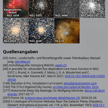
Katzenpfoten-
Nebel
NGC 6334
NGC 6355
NGC 6444
NGC 6453
NGC 6522
NGC 6528
Sh 2-12
Quellenangaben
[45] Astro-, Landschafts- und Reisefotografie sowie Teleskopbau; Manuel
Jung;
sternklar.ch
[46] Astrofotografie; Hansjörg Wälchli;
upsky.ch
[49] A possible far-ultraviolet flux-dependent core mass function in NGC
6357; J. Brand, A. Giannetti, F. Massi, J. G. A. Wouterloot and C.
Verdirame; A&A Volume 647, March 2021;
DOI:10.1051/0004-6361/2020
39506
[149] SkySafari 6 Pro, Simulation Curriculum;
skysafariastronomy.com
[160] The STScI Digitized Sky Survey;
archive.stsci.edu/cgi-bin/dss_form
[277] Historische Deep-Sky Kataloge; Dr. Wolfgang Steinicke;
klima-luft.de/st
einicke
; 2021-02-17
[297] Pismis 24;
science.nasa.gov/image-detail/pismis-24
; 2024-03-24
[309] A Catalogue of Emission Nebulae Near the Galactic Plane; Sharpless,
Stewart; Astrophysical Journal, vol. 118, p.362, November 1953;
DOI:10.1