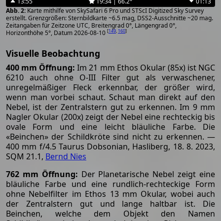
13:55
19:34 | 66.2°
01:13
Karte mithilfe von SkySafari 6 Pro und STScI Digitized Sky Survey
erstellt. Grenzgrößen: Sternbildkarte ~6.5 mag, DSS2-Ausschnitte ~20 mag.
Zeitangaben für Zeitzone UTC, Breitengrad 0°, Längengrad 0°,
[
149
,
160
]
Horizonthöhe 5°, Datum 2026-08-10
Visuelle Beobachtung
400 mm Öffnung:
Im 21 mm Ethos Okular (85x) ist NGC
6210 auch ohne O-III Filter gut als verwaschener,
unregelmäßiger Fleck erkennbar, der größer wird,
wenn man vorbei schaut. Schaut man direkt auf den
Nebel, ist der Zentralstern gut zu erkennen. Im 9 mm
Nagler Okular (200x) zeigt der Nebel eine rechteckig bis
ovale Form und eine leicht bläuliche Farbe. Die
«Beinchen» der Schildkröte sind nicht zu erkennen. —
400 mm f/4.5 Taurus Dobsonian, Hasliberg, 18. 8. 2023,
SQM 21.1,
Bernd Nies
762 mm Öffnung:
Der Planetarische Nebel zeigt eine
bläuliche Farbe und eine rundlich-rechteckige Form
ohne Nebelfilter im Ethos 13 mm Okular, wobei auch
der Zentralstern gut und lange haltbar ist. Die
Beinchen, welche dem Objekt den Namen