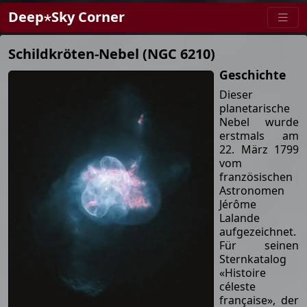
Deep⋆Sky Corner
Schildkröten-Nebel (NGC 6210)
Geschichte
Dieser
planetarische
Nebel wurde
erstmals am
22. März 1799
vom
französischen
Astronomen
Jérôme
Lalande
aufgezeichnet.
Für seinen
Sternkatalog
«Histoire
céleste
française», der