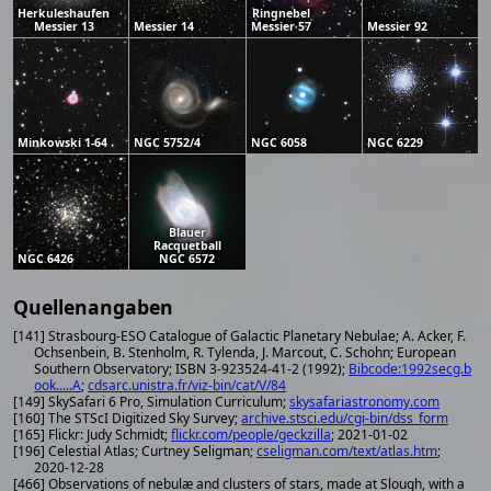
Herkuleshaufen
Ringnebel
Messier 13
Messier 14
Messier 57
Messier 92
Minkowski 1-64
NGC 5752/4
NGC 6058
NGC 6229
Blauer
Racquetball
NGC 6426
NGC 6572
Quellenangaben
[141] Strasbourg-ESO Catalogue of Galactic Planetary Nebulae; A. Acker, F.
Ochsenbein, B. Stenholm, R. Tylenda, J. Marcout, C. Schohn; European
Southern Observatory; ISBN 3-923524-41-2 (1992);
Bibcode:1992secg.b
ook.....A
;
cdsarc.unistra.fr/viz-bin/cat/V/84
[149] SkySafari 6 Pro, Simulation Curriculum;
skysafariastronomy.com
[160] The STScI Digitized Sky Survey;
archive.stsci.edu/cgi-bin/dss_form
[165] Flickr: Judy Schmidt;
flickr.com/people/geckzilla
; 2021-01-02
[196] Celestial Atlas; Curtney Seligman;
cseligman.com/text/atlas.htm
;
2020-12-28
[466] Observations of nebulæ and clusters of stars, made at Slough, with a