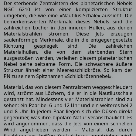
Der sterbende Zentralstern des planetarischen Nebels
NGC 6210 ist von einer komplizierten Struktur
umgeben, die wie eine «Nautilus-Schale» aussieht. Die
bemerkenswerten Merkmale dieses Nebels sind die
zahlreichen Löcher in den inneren Hüllen, aus denen
Materialstrahlen strömen. Diese Jets erzeugen
säulenförmige Merkmale, die in die entgegengesetzte
Richtung gespiegelt sind. Die zahlreichen
Materialhüllen, die von dem sterbenden Stern
ausgestoßen werden, verleihen diesem planetarischen
Nebel seine seltsame Form. Die schwächere äußere
Struktur ähnelt einer Meeresschildkröte. So kam der
PN zu seinem Spitznamen «Schildkrötennebel».
Material, das von diesem Zentralstern weggeschleudert
wird, strömt aus Löchern, die er in die Nautilusschale
gestanzt hat. Mindestens vier Materialstrahlen sind zu
sehen: ein Paar bei 6 und 12 Uhr und ein weiteres bei 2
und 8 Uhr. In jedem Paar liegen sich die Düsen direkt
gegenüber, was ihre bipolare Natur veranschaulicht. Es
wird angenommen, dass die Jets von einem schnellen
Wind angetrieben werden – Material, das durch
Strahlung des heißen Zentralsterns angetrieben wird.