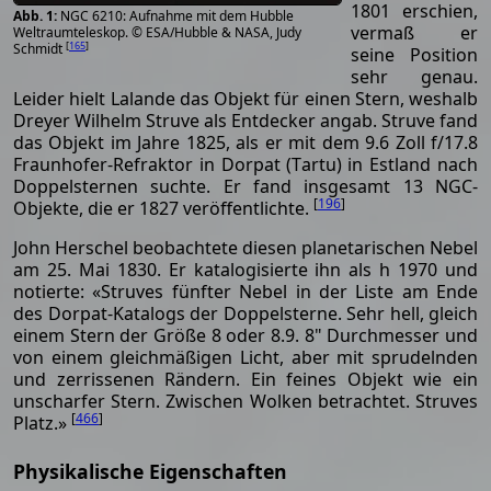
1801 erschien,
NGC 6210: Aufnahme mit dem Hubble
vermaß er
Weltraumteleskop. © ESA/Hubble & NASA, Judy
[
165
]
Schmidt
seine Position
sehr genau.
Leider hielt Lalande das Objekt für einen Stern, weshalb
Dreyer Wilhelm Struve als Entdecker angab. Struve fand
das Objekt im Jahre 1825, als er mit dem 9.6 Zoll f/17.8
Fraunhofer-Refraktor in Dorpat (Tartu) in Estland nach
Doppelsternen suchte. Er fand insgesamt 13 NGC-
[
196
]
Objekte, die er 1827 veröffentlichte.
John Herschel beobachtete diesen planetarischen Nebel
am 25. Mai 1830. Er katalogisierte ihn als h 1970 und
notierte: «Struves fünfter Nebel in der Liste am Ende
des Dorpat-Katalogs der Doppelsterne. Sehr hell, gleich
einem Stern der Größe 8 oder 8.9. 8" Durchmesser und
von einem gleichmäßigen Licht, aber mit sprudelnden
und zerrissenen Rändern. Ein feines Objekt wie ein
unscharfer Stern. Zwischen Wolken betrachtet. Struves
[
466
]
Platz.»
Physikalische Eigenschaften