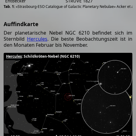
Entdecker
STRUVE 1827
«Strasbourg-ESO Catalogue of Galactic Planetary Nebulae» Acker et al
Auffindkarte
Der planetarische Nebel NGC 6210 befindet sich im
Sternbild
Hercules
. Die beste Beobachtungszeit ist in
den Monaten Februar bis November.
Hercules
: Schildkröten-Nebel (NGC 6210)