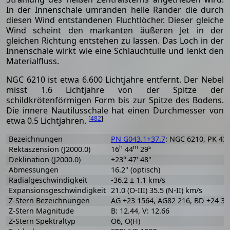
In der Innenschale umranden helle Ränder die durch
diesen Wind entstandenen Fluchtlöcher. Dieser gleiche
Wind scheint den markanten äußeren Jet in der
gleichen Richtung entstehen zu lassen. Das Loch in der
Innenschale wirkt wie eine Schlauchtülle und lenkt den
Materialfluss.
NGC 6210 ist etwa 6.600 Lichtjahre entfernt. Der Nebel
misst 1.6 Lichtjahre von der Spitze der
schildkrötenförmigen Form bis zur Spitze des Bodens.
Die innere Nautilusschale hat einen Durchmesser von
[
482
]
etwa 0.5 Lichtjahren.
Bezeichnungen
PN G043.1+37.7
: NGC 6210, PK 43
h
m
s
Rektaszension (J2000.0)
16
44
29
Deklination (J2000.0)
+23° 47' 48"
Abmessungen
16.2" (optisch)
Radialgeschwindigkeit
-36.2 ± 1.1 km/s
Expansionsgeschwindigkeit
21.0 (O-III) 35.5 (N-II) km/s
Z-Stern Bezeichnungen
AG +23 1564, AG82 216, BD +24 30
Z-Stern Magnitude
B: 12.44, V: 12.66
Z-Stern Spektraltyp
O6, O(H)