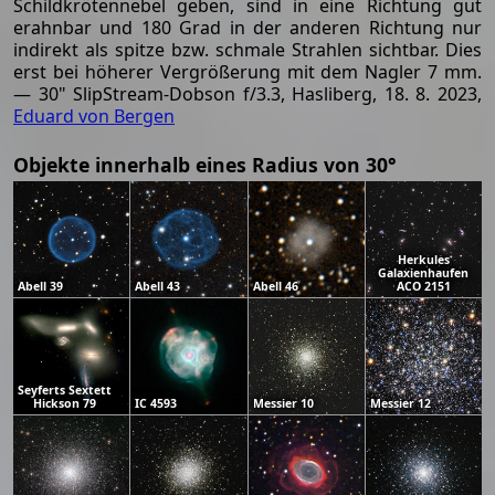
Schildkrötennebel geben, sind in eine Richtung gut
erahnbar und 180 Grad in der anderen Richtung nur
indirekt als spitze bzw. schmale Strahlen sichtbar. Dies
erst bei höherer Vergrößerung mit dem Nagler 7 mm.
— 30" SlipStream-Dobson f/3.3, Hasliberg, 18. 8. 2023,
Eduard von Bergen
Objekte innerhalb eines Radius von 30°
Herkules
Galaxienhaufen
Abell 39
Abell 43
Abell 46
ACO 2151
Seyferts Sextett
Hickson 79
IC 4593
Messier 10
Messier 12