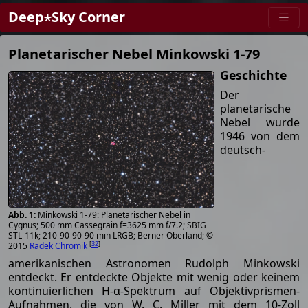
Deep⋆Sky Corner
Planetarischer Nebel Minkowski 1-79
Geschichte
Der
planetarische
Nebel wurde
1946 von dem
deutsch-
Minkowski 1-79: Planetarischer Nebel in
Cygnus; 500 mm Cassegrain f=3625 mm f/7.2; SBIG
STL-11k; 210-90-90-90 min LRGB; Berner Oberland; ©
[
32
]
2015
Radek Chromik
amerikanischen Astronomen Rudolph Minkowski
entdeckt. Er entdeckte Objekte mit wenig oder keinem
kontinuierlichen H-α-Spektrum auf Objektivprismen-
Aufnahmen, die von W. C. Miller mit dem 10-Zoll