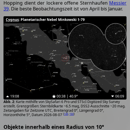
Hopping dient der lockere offene Sternhaufen
Messier
39
. Die beste Beobachtungszeit ist von April bis Januar.
Cygnus
: Planetarischer Nebel Minkowski 1-79
19:08
00:38 | 40.9°
06:09
Karte mithilfe von SkySafari 6 Pro und STScI Digitized Sky Survey
erstellt. Grenzgrößen: Sternbildkarte ~6.5 mag, DSS2-Ausschnitte ~20 mag.
Zeitangaben für Zeitzone UTC, Breitengrad 0°, Längengrad 0°,
[
149
,
160
]
Horizonthöhe 5°, Datum 2026-08-07
Objekte innerhalb eines Radius von 10°