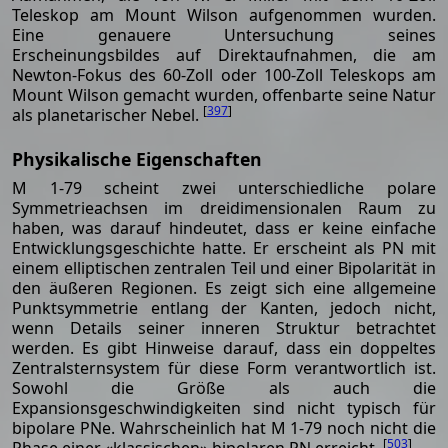
Teleskop am Mount Wilson aufgenommen wurden.
Eine genauere Untersuchung seines
Erscheinungsbildes auf Direktaufnahmen, die am
Newton-Fokus des 60-Zoll oder 100-Zoll Teleskops am
Mount Wilson gemacht wurden, offenbarte seine Natur
[
397
]
als planetarischer Nebel.
Physikalische Eigenschaften
M 1-79 scheint zwei unterschiedliche polare
Symmetrieachsen im dreidimensionalen Raum zu
haben, was darauf hindeutet, dass er keine einfache
Entwicklungsgeschichte hatte. Er erscheint als PN mit
einem elliptischen zentralen Teil und einer Bipolarität in
den äußeren Regionen. Es zeigt sich eine allgemeine
Punktsymmetrie entlang der Kanten, jedoch nicht,
wenn Details seiner inneren Struktur betrachtet
werden. Es gibt Hinweise darauf, dass ein doppeltes
Zentralsternsystem für diese Form verantwortlich ist.
Sowohl die Größe als auch die
Expansionsgeschwindigkeiten sind nicht typisch für
bipolare PNe. Wahrscheinlich hat M 1-79 noch nicht die
[
503
]