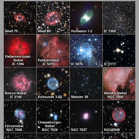
Abell 79
Abell 80
Humason 1-2
IC 1369
Elefantenrüssel-
Nebel
Pelikannebel
IC 1396
IC 5070
IC 5076
IC 5117
Kokon-Nebel
Mexiko-Nebel
IC 5146
Kohoutek 3-82
Messier 39
NGC 7000
Cheeseburger-
Fötusnebel
Nebel
NGC 7008
NGC 7026
NGC 7027
NGC 7048