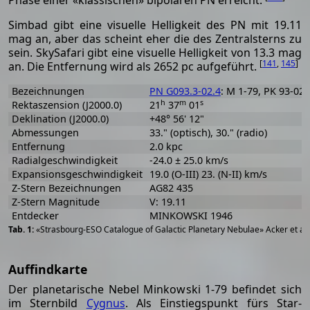
Phase einer «klassischen» bipolaren PN erreicht.
Simbad gibt eine visuelle Helligkeit des PN mit 19.11
mag an, aber das scheint eher die des Zentralsterns zu
sein. SkySafari gibt eine visuelle Helligkeit von 13.3 mag
[
141
,
145
]
an. Die Entfernung wird als 2652 pc aufgeführt.
Bezeichnungen
PN G093.3-02.4
: M 1-79, PK 93-02.
h
m
s
Rektaszension (J2000.0)
21
37
01
Deklination (J2000.0)
+48° 56' 12"
Abmessungen
33." (optisch), 30." (radio)
Entfernung
2.0 kpc
Radialgeschwindigkeit
-24.0 ± 25.0 km/s
Expansionsgeschwindigkeit
19.0 (O-III) 23. (N-II) km/s
Z-Stern Bezeichnungen
AG82 435
Z-Stern Magnitude
V: 19.11
Entdecker
MINKOWSKI 1946
«Strasbourg-ESO Catalogue of Galactic Planetary Nebulae» Acker et al
Auffindkarte
Der planetarische Nebel Minkowski 1-79 befindet sich
im Sternbild
Cygnus
. Als Einstiegspunkt fürs Star-