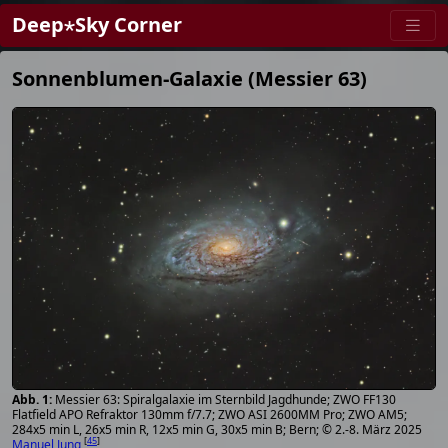
Deep⋆Sky Corner
Sonnenblumen-Galaxie (Messier 63)
Messier 63: Spiralgalaxie im Sternbild Jagdhunde; ZWO FF130
Flatfield APO Refraktor 130mm f/7.7; ZWO ASI 2600MM Pro; ZWO AM5;
284x5 min L, 26x5 min R, 12x5 min G, 30x5 min B; Bern; © 2.-8. März 2025
[
45
]
Manuel Jung