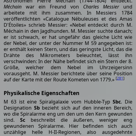
Astronomen Pierre Méchain (1744-1804) entdeckt.
Méchain
war ein Freund von
Charles Messier
und
arbeitete mit ihm zusammen. In Messiers 1784
veröffentlichten «Catalogue Nébuleuses et des Amas
D'Étoiles» schrieb Messier: «Nebel entdeckt durch M.
Méchain in den Jagdhunden. M. Messier suchte danach;
er ist schwach, er hat ungefähr das gleiche Licht wie
der Nebel, der unter der Nummer M 59 angegeben ist:
er enthält keinen Stern, und das geringste Licht, das die
Drähte des Mikrometers beleuchtet, lässt ihn
verschwinden: In der Nähe befindet sich ein Stern der 8.
Größe, welcher dem Nebel im Uhrzeigersinn
vorausgeht. M. Messier berichtete über seine Position
[
281
]
auf der Karte mit der Route Kometen von 1779.»
Physikalische Eigenschaften
M 63 ist eine Spiralgalaxie vom Hubble-Typ
Sbc
. Die
Designation
Sb
bezieht sich auf den inneren Bereich,
wo die Spiralarme eng um den um den Kern gewunden
sind.
Sc
beschreibt die äußeren, weniger eng
gewundenen Spiralarme. Hier befinden sich auch
unzählige helle H-II-Regionen, also ausgedehnte