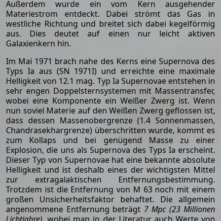
Außerdem wurde ein vom Kern ausgehender
Materiestrom entdeckt. Dabei strömt das Gas in
westliche Richtung und breitet sich dabei kegelförmig
aus. Dies deutet auf einen nur leicht aktiven
Galaxienkern hin.
Im Mai 1971 brach nahe des Kerns eine Supernova des
Typs Ia aus (SN 1971I) und erreichte eine maximale
Helligkeit von 12.1 mag. Typ Ia Supernovae entstehen in
sehr engen Doppelsternsystemen mit Massentransfer,
wobei eine Komponente ein Weißer Zwerg ist. Wenn
nun soviel Materie auf den Weißen Zwerg geflossen ist,
dass dessen Massenobergrenze (1.4 Sonnenmassen,
Chandrasekhargrenze) überschritten wurde, kommt es
zum Kollaps und bei genügend Masse zu einer
Explosion, die uns als Supernova des Typs Ia erscheint.
Dieser Typ von Supernovae hat eine bekannte absolute
Helligkeit und ist deshalb eines der wichtigsten Mittel
zur extragalaktischen Entfernungsbestimmung.
Trotzdem ist die Entfernung von M 63 noch mit einem
großen Unsicherheitsfaktor behaftet. Die allgemein
angenommene Entfernung beträgt
7 Mpc (23 Millionen
Lichtjahre)
, wobei man in der Literatur auch Werte von