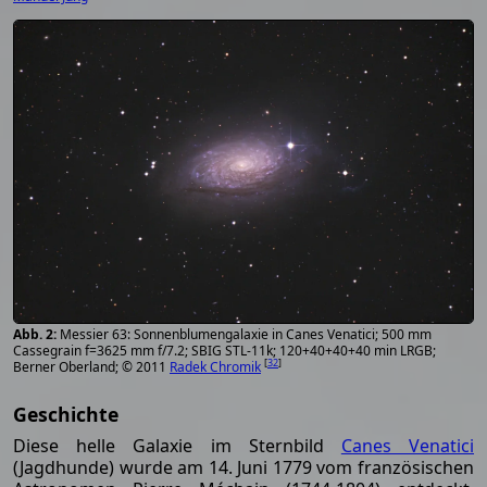
Messier 63: Sonnenblumengalaxie in Canes Venatici; 500 mm
Cassegrain f=3625 mm f/7.2; SBIG STL-11k; 120+40+40+40 min LRGB;
[
32
]
Berner Oberland; © 2011
Radek Chromik
Geschichte
Diese helle Galaxie im Sternbild
Canes Venatici
(Jagdhunde) wurde am 14. Juni 1779 vom französischen