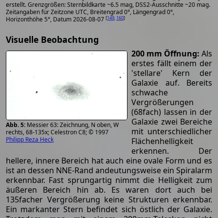
erstellt. Grenzgrößen: Sternbildkarte ~6.5 mag, DSS2-Ausschnitte ~20 mag.
Zeitangaben für Zeitzone UTC, Breitengrad 0°, Längengrad 0°,
[
149
,
160
]
Horizonthöhe 5°, Datum 2026-08-07
Visuelle Beobachtung
200 mm Öffnung:
Als
erstes fällt einem der
'stellare' Kern der
Galaxie auf. Bereits
schwache
Vergrößerungen
(68fach) lassen in der
Galaxie zwei Bereiche
Messier 63: Zeichnung, N oben, W
mit unterschiedlicher
rechts, 68-135x; Celestron C8; © 1997
Philipp Reza Heck
Flächenhelligkeit
erkennen. Der
hellere, innere Bereich hat auch eine ovale Form und es
ist an dessen NNE-Rand andeutungsweise ein Spiralarm
erkennbar. Fast sprungartig nimmt die Helligkeit zum
äußeren Bereich hin ab. Es waren dort auch bei
135facher Vergrößerung keine Strukturen erkennbar.
Ein markanter Stern befindet sich östlich der Galaxie.