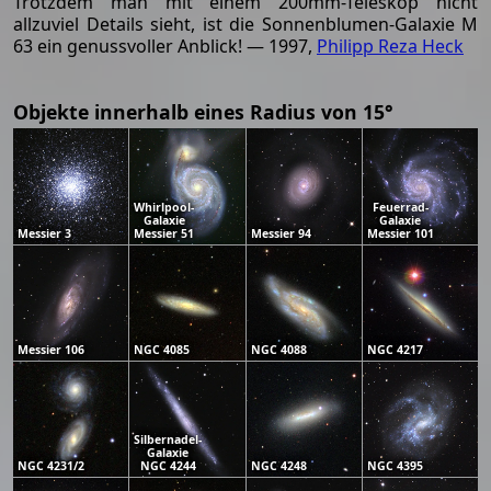
Trotzdem man mit einem 200mm-Teleskop nicht
allzuviel Details sieht, ist die Sonnenblumen-Galaxie M
63 ein genussvoller Anblick! — 1997,
Philipp Reza Heck
Objekte innerhalb eines Radius von 15°
Whirlpool-
Feuerrad-
Galaxie
Galaxie
Messier 3
Messier 51
Messier 94
Messier 101
Messier 106
NGC 4085
NGC 4088
NGC 4217
Silbernadel-
Galaxie
NGC 4231/2
NGC 4244
NGC 4248
NGC 4395