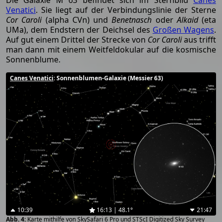
Die Galaxie M 63 befindet sich im Sternbild
Canes
Venatici
. Sie liegt auf der Verbindungslinie der Sterne
Cor Caroli
(alpha CVn) und
Benetnasch
oder
Alkaid
(eta
UMa), dem Endstern der Deichsel des
Großen Wagens
.
Auf gut einem Drittel der Strecke von
Cor Caroli
aus trifft
man dann mit einem Weitfeldokular auf die kosmische
Sonnenblume.
Canes Venatici
: Sonnenblumen-Galaxie (Messier 63)
10:39
16:13 | 48.1°
21:47
Karte mithilfe von SkySafari 6 Pro und STScI Digitized Sky Survey