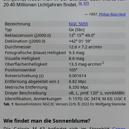
[
4
,
97
]
20-40 Millionen Lichtjahren findet.
— 1997,
Philipp Reza Heck
Bezeichnung
NGC 5055
Typ
Gx (Sbc)
h
m
s
Rektaszension (J2000.0)
13
15
49.0
Deklination (J2000.0)
+42° 01' 59"
Durchmesser
12.6 × 7.2 arcmin
Fotografische (blaue) Helligkeit
9.3 mag
Visuelle Helligkeit
8.6 mag
-2
Oberflächenhelligkeit
13.3 mag·arcmin
Positionswinkel
105°
Rotverschiebung (z)
0.001614
Entfernung abgeleitet von z
6.82 Mpc
Metrische Entfernung
8.330 Mpc
Dreyer Beschreibung
vB, L, pmE 120° ±, vsmbMBN
Identifikation, Anmerkungen
h 1570; GC 3474; M 63; UGC 83
[
2
Revised+Historic NGC/IC Version 22/9, © 2022 Dr. Wolfgang Steinicke
Wie findet man die Sonnenblume?