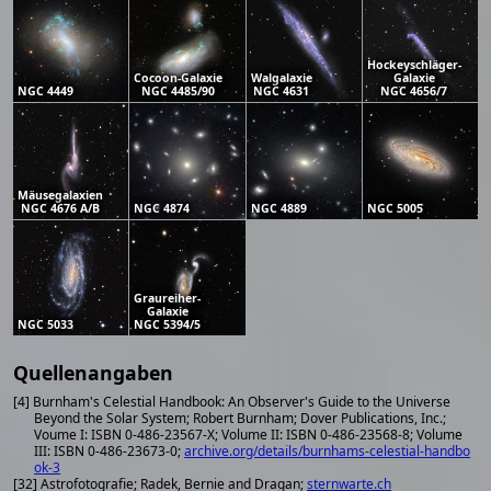
Hockeyschläger-
Cocoon-Galaxie
Walgalaxie
Galaxie
NGC 4449
NGC 4485/90
NGC 4631
NGC 4656/7
Mäusegalaxien
NGC 4676 A/B
NGC 4874
NGC 4889
NGC 5005
Graureiher-
Galaxie
NGC 5033
NGC 5394/5
Quellenangaben
[4] Burnham's Celestial Handbook: An Observer's Guide to the Universe
Beyond the Solar System; Robert Burnham; Dover Publications, Inc.;
Voume I: ISBN 0-486-23567-X; Volume II: ISBN 0-486-23568-8; Volume
III: ISBN 0-486-23673-0;
archive.org/details/burnhams-celestial-handbo
ok-3
[32] Astrofotografie; Radek, Bernie and Dragan;
sternwarte.ch