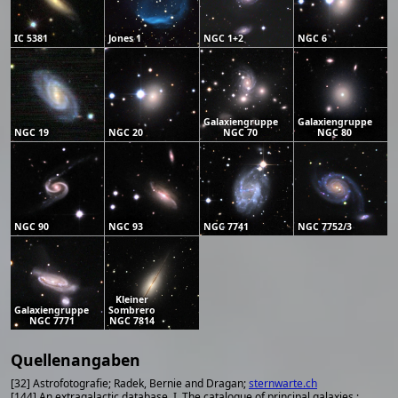
IC 5381
Jones 1
NGC 1+2
NGC 6
Galaxiengruppe
Galaxiengruppe
NGC 19
NGC 20
NGC 70
NGC 80
NGC 90
NGC 93
NGC 7741
NGC 7752/3
Kleiner
Galaxiengruppe
Sombrero
NGC 7771
NGC 7814
Quellenangaben
[32] Astrofotografie; Radek, Bernie and Dragan;
sternwarte.ch
[144] An extragalactic database. I. The catalogue of principal galaxies.;