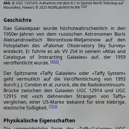
UGC 12914/5: Aufnahme mit dem 8.1 m Gemini North Teleskop auf
[
754
]
Maunakea, Hawai‘i; © 2023 NOIRLab/NSF/AURA
Geschichte
Das Galaxiepaar wurde höchstwahrscheinlich in den
1950er-Jahren von dem russischen Astronomen Boris
Aleksandrowitsch Worontsow-Weljaminow auf den
Fotoplatten des «Palomar Observatory Sky Survey»
entdeckt. Er führte es als VV 254 in seinem «Atlas and
Catalogue of Interacting Galaxies» auf, der 1959
[
432
]
veröffentlicht wurde.
.
Der Spitzname «Taffy Galaxien» oder «Taffy System»
geht vermutlich auf die Veröffentlichung von 1993
durch J. J. Condon et al. zurück, die die Radiokontinuum-
Brücke zwischen den Galaxien UGC 12914 und UGC
12915 mit «sich dehnenden Strängen von Taffy»
verglichen, einer US-Marke bekannt für eine klebrige,
[
753
]
elastische Süßigkeit.
Physikalische Eigenschaften
Die ungewöhnliche Form der «Taffy-Galaxien» UGC