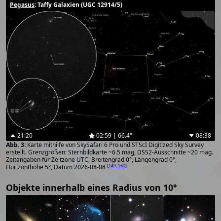
Pegasus
: Taffy Galaxien (UGC 12914/5)
21:20
02:59 | 66.4°
08:38
Karte mithilfe von SkySafari 6 Pro und STScI Digitized Sky Survey
erstellt. Grenzgrößen: Sternbildkarte ~6.5 mag, DSS2-Ausschnitte ~20 mag.
Zeitangaben für Zeitzone UTC, Breitengrad 0°, Längengrad 0°,
[
149
,
160
]
Horizonthöhe 5°, Datum 2026-08-08
Objekte innerhalb eines Radius von 10°