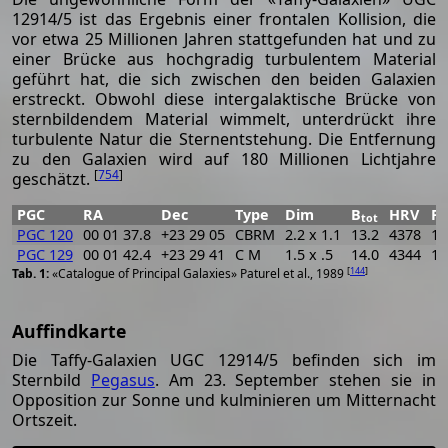
12914/5 ist das Ergebnis einer frontalen Kollision, die
vor etwa 25 Millionen Jahren stattgefunden hat und zu
einer Brücke aus hochgradig turbulentem Material
geführt hat, die sich zwischen den beiden Galaxien
erstreckt. Obwohl diese intergalaktische Brücke von
sternbildendem Material wimmelt, unterdrückt ihre
turbulente Natur die Sternentstehung. Die Entfernung
zu den Galaxien wird auf 180 Millionen Lichtjahre
[
754
]
geschätzt.
PGC
RA
Dec
Type
Dim
B
HRV
P
tot
PGC 120
00 01 37.8
+23 29 05
CBRM
2.2 x 1.1
13.2
4378
16
PGC 129
00 01 42.4
+23 29 41
C M
1.5 x .5
14.0
4344
13
[
144
]
«Catalogue of Principal Galaxies» Paturel et al., 1989
Auffindkarte
Die Taffy-Galaxien UGC 12914/5 befinden sich im
Sternbild
Pegasus
. Am 23. September stehen sie in
Opposition zur Sonne und kulminieren um Mitternacht
Ortszeit.