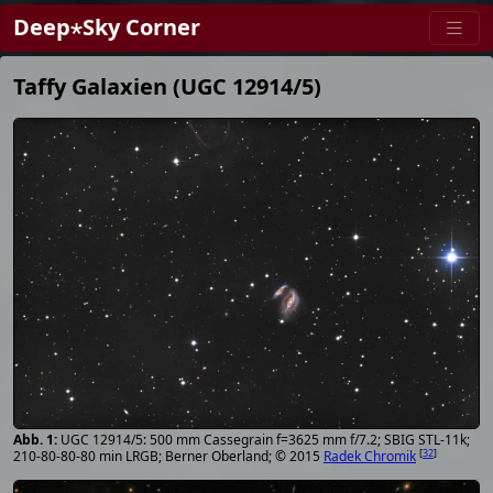
Deep⋆Sky Corner
Taffy Galaxien (UGC 12914/5)
UGC 12914/5: 500 mm Cassegrain f=3625 mm f/7.2; SBIG STL-11k;
[
32
]
210-80-80-80 min LRGB; Berner Oberland; © 2015
Radek Chromik