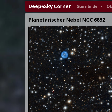
Deep⋆Sky Corner
Sternbilder
Ob
Planetarischer Nebel NGC 6852