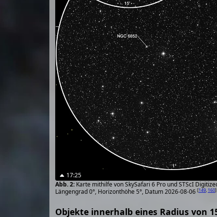
17:25
Karte mithilfe von SkySafari 6 Pro und STScI Digiti
[
149
,
160
]
Längengrad 0°, Horizonthöhe 5°, Datum 2026-08-06
Objekte innerhalb eines Radius von 1