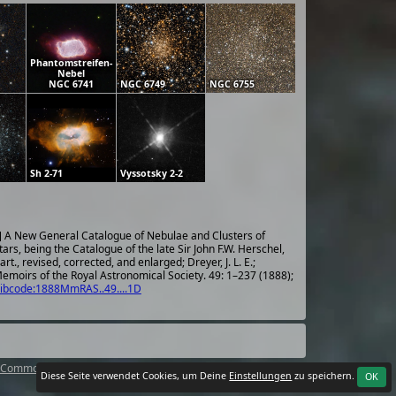
Phantomstreifen-
Nebel
NGC 6741
NGC 6749
NGC 6755
Sh 2-71
Vyssotsky 2-2
] A New General Catalogue of Nebulae and Clusters of
tars, being the Catalogue of the late Sir John F.W. Herschel,
art., revised, corrected, and enlarged; Dreyer, J. L. E.;
emoirs of the Royal Astronomical Society. 49: 1–237 (1888);
ibcode:1888MmRAS..49....1D
 Commons Attribution 4.0 International License
.
Diese Seite verwendet Cookies, um Deine
Einstellungen
zu speichern.
OK