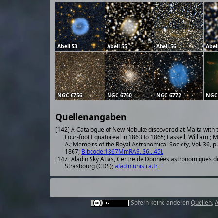
Abell 53
Abell 55
Abell 56
Abel
NGC 6756
NGC 6760
NGC 6772
NGC
Quellenangaben
[142] A Catalogue of New Nebulæ discovered at Malta with 
Four-foot Equatoreal in 1863 to 1865; Lassell, William ; M
A.; Memoirs of the Royal Astronomical Society, Vol. 36, p.
1867;
Bibcode:1867MmRAS..36...45L
[147] Aladin Sky Atlas, Centre de Données astronomiques d
Strasbourg (CDS);
aladin.unistra.fr
Sofern keine anderen
Quellen
,
A