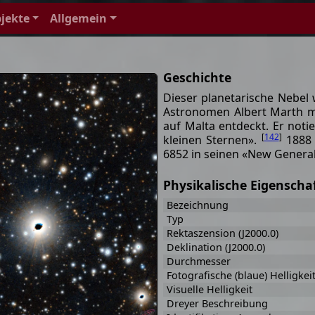
jekte
Allgemein
Geschichte
Dieser planetarische Nebel
Astronomen Albert Marth mit
auf Malta entdeckt. Er noti
[
142
]
kleinen Sternen».
1888 
6852 in seinen «New General
Physikalische Eigenscha
Bezeichnung
Typ
Rektaszension (J2000.0)
Deklination (J2000.0)
Durchmesser
Fotografische (blaue) Helligkei
Visuelle Helligkeit
Dreyer Beschreibung