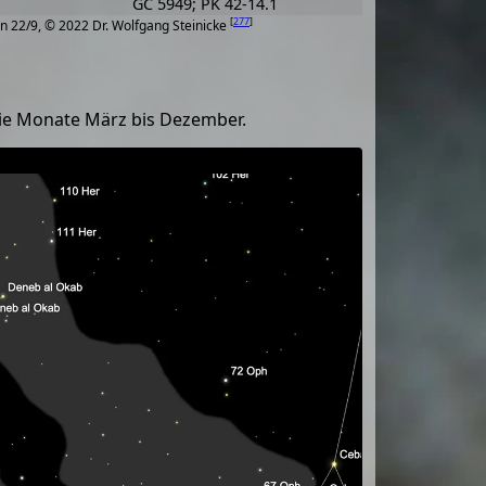
GC 5949; PK 42-14.1
[
277
]
n 22/9, © 2022 Dr. Wolfgang Steinicke
die Monate März bis Dezember.