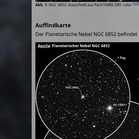
[
147
]
NGC 6852: Ausschnitt aus PanSTARRS DR1 color
Auffindkarte
Der Planetarische Nebel NGC 6852 befindet 
Aquila
: Planetarischer Nebel NGC 6852