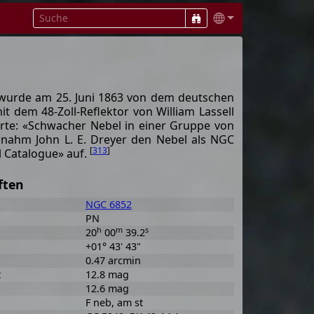
 wurde am 25. Juni 1863 von dem deutschen
 dem 48-Zoll-Reflektor von William Lassell
erte: «Schwacher Nebel in einer Gruppe von
nahm John L. E. Dreyer den Nebel als NGC
[
313
]
 Catalogue» auf.
ften
NGC 6852
PN
h
m
s
20
00
39.2
+01° 43' 43"
0.47 arcmin
t
12.8 mag
12.6 mag
F neb, am st