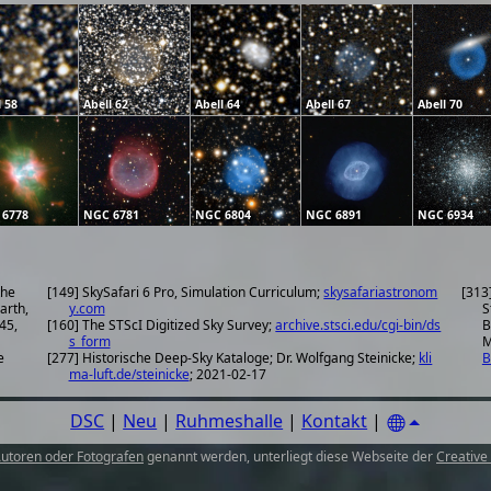
l 58
Abell 62
Abell 64
Abell 67
Abell 70
 6778
NGC 6781
NGC 6804
NGC 6891
NGC 6934
the
[149] SkySafari 6 Pro, Simulation Curriculum;
skysafariastronom
[313
arth,
y.com
S
45,
[160] The STScI Digitized Sky Survey;
archive.stsci.edu/cgi-bin/ds
B
s_form
M
e
[277] Historische Deep-Sky Kataloge; Dr. Wolfgang Steinicke;
kli
B
ma-luft.de/steinicke
; 2021-02-17
DSC
|
Neu
|
Ruhmeshalle
|
Kontakt
|
utoren oder Fotografen
genannt werden, unterliegt diese Webseite der
Creative