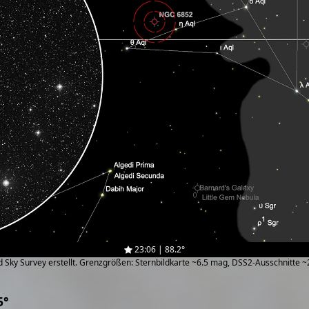
23:06 | 88.2°
zed Sky Survey erstellt. Grenzgrößen: Sternbildkarte ~6.5 mag, DSS2-Ausschnitte 
5°