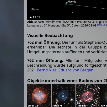
19:57
Karte mithilfe von SkySafari 6 Pro und STScI Digiti
[
149
,
160
]
Längengrad 0°, Horizonthöhe 5°, Datum 2026-08-08
Visuelle Beobachtung
762 mm Öffnung:
Die fünf als Stephans-Q
erkennbar. Die sechste in der Gruppe b
Umgebungssternen auffinden und verifiziere
762 mm Öffnung:
Alle fünf Mitglieder 
Beschreibung wurde aufgrund fortgeschritt
2021
Bernd Nies
,
Eduard von Bergen
Objekte innerhalb eines Radius von 2
Abell 74
Abell 78
Abell 80
Alv 1