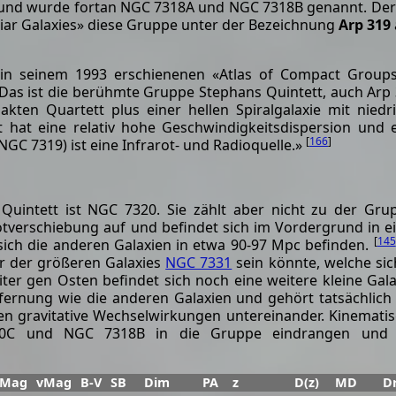
e und wurde fortan NGC 7318A und NGC 7318B genannt. Der
liar Galaxies» diese Gruppe unter der Bezeichnung
Arp 319
 in seinem 1993 erschienenen «Atlas of Compact Group
«Das ist die berühmte Gruppe Stephans Quintett, auch Arp
ten Quartett plus einer hellen Spiralgalaxie mit niedr
 hat eine relativ hohe Geschwindigkeitsdispersion und 
[
166
]
NGC 7319) ist eine Infrarot- und Radioquelle.»
 Quintett ist NGC 7320. Sie zählt aber nicht zu der Gru
otverschiebung auf und befindet sich im Vordergrund in e
[
145
ich die anderen Galaxien in etwa 90-97 Mpc befinden.
er der größeren Galaxies
NGC 7331
sein könnte, welche sic
ter gen Osten befindet sich noch eine weitere kleine Gala
tfernung wie die anderen Galaxien und gehört tatsächlich
gen gravitative Wechselwirkungen untereinander. Kinemati
20C und NGC 7318B in die Gruppe eindrangen und 
bMag
vMag
B-V
SB
Dim
PA
z
D(z)
MD
D