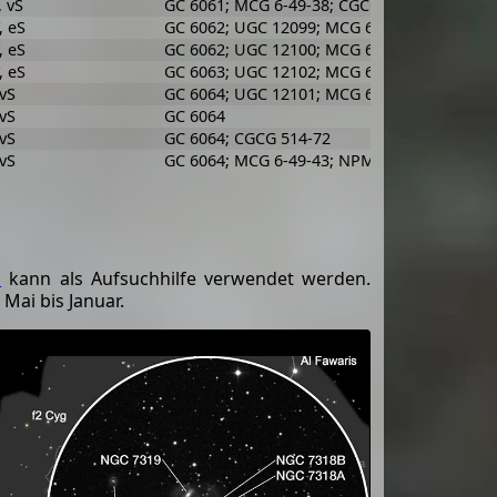
, vS
GC 6061; MCG 6-49-38; CGCG 514-60; VV 288;
, eS
GC 6062; UGC 12099; MCG 6-49-39; CGCG 514
, eS
GC 6062; UGC 12100; MCG 6-49-40; CGCG 514
, eS
GC 6063; UGC 12102; MCG 6-49-41; CGCG 514
 vS
GC 6064; UGC 12101; MCG 6-49-42; CGCG 514-
 vS
GC 6064
 vS
GC 6064; CGCG 514-72
 vS
GC 6064; MCG 6-49-43; NPM1G +33.0467; Me
1
kann als Aufsuchhilfe verwendet werden.
Mai bis Januar.