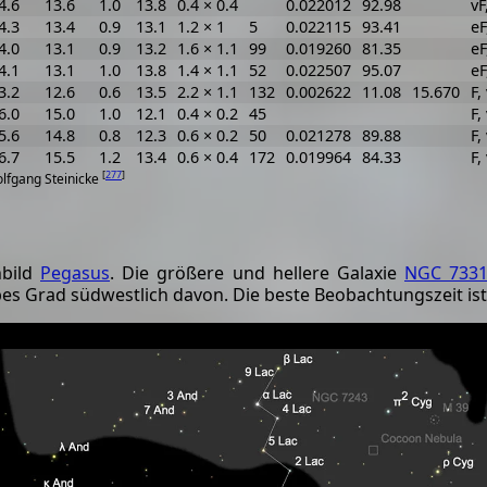
4.6
13.6
1.0
13.8
0.4 × 0.4
0.022012
92.98
vF
4.3
13.4
0.9
13.1
1.2 × 1
5
0.022115
93.41
eF
4.0
13.1
0.9
13.2
1.6 × 1.1
99
0.019260
81.35
eF
4.1
13.1
1.0
13.8
1.4 × 1.1
52
0.022507
95.07
eF
3.2
12.6
0.6
13.5
2.2 × 1.1
132
0.002622
11.08
15.670
F,
6.0
15.0
1.0
12.1
0.4 × 0.2
45
F,
5.6
14.8
0.8
12.3
0.6 × 0.2
50
0.021278
89.88
F,
6.7
15.5
1.2
13.4
0.6 × 0.4
172
0.019964
84.33
F,
[
277
]
olfgang Steinicke
nbild
Pegasus
. Die größere und hellere Galaxie
NGC 733
bes Grad südwestlich davon. Die beste Beobachtungszeit ist 