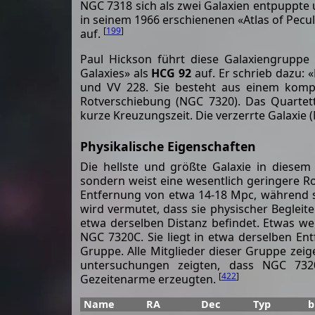
NGC 7318 sich als zwei Galaxien entpuppt
in seinem 1966 erschienenen «Atlas of Pecu
[
199
]
auf.
Paul Hickson führt diese Galaxiengruppe
Galaxies» als
HCG 92
auf. Er schrieb dazu: 
und VV 228. Sie besteht aus einem kompak
Rotverschiebung (NGC 7320). Das Quartett
kurze Kreuzungszeit. Die verzerrte Galaxie (
Physikalische Eigenschaften
Die hellste und größte Galaxie in diesem
sondern weist eine wesentlich geringere R
Entfernung von etwa 14-18 Mpc, während s
wird vermutet, dass sie physischer Begleit
etwa derselben Distanz befindet. Etwas wei
NGC 7320C. Sie liegt in etwa derselben En
Gruppe. Alle Mitglieder dieser Gruppe zei
untersuchungen zeigten, dass NGC 73
[
422
]
Gezeitenarme erzeugten.
Name
RA
Dec
Typ