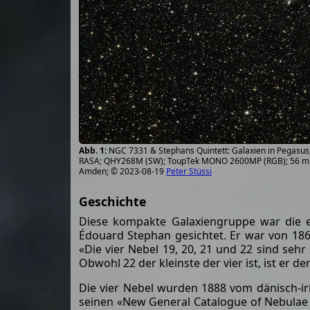
NGC 7331 & Stephans Quintett: Galaxien in Pegasus
RASA; QHY268M (SW); ToupTek MONO 2600MP (RGB); 56 mi
Amden; © 2023-08-19
Peter Stüssi
Geschichte
Diese kompakte Galaxiengruppe war die e
Édouard Stephan gesichtet. Er war von 1866
«Die vier Nebel 19, 20, 21 und 22 sind seh
Obwohl 22 der kleinste der vier ist, ist er der
Die vier Nebel wurden 1888 vom dänisch-ir
seinen «New General Catalogue of Nebulae