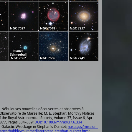
NGC 7027
NGC 7048
NGC 7217
Blauer
Schneeball
NGC 7662
NGC 7686
NGC 7741
] Nébuleuses nouvelles découvertes et observées à
'Observatoire de Marseille; M. E. Stephan; Monthly Notices
f the Royal Astronomical Society, Volume 37, Issue 6, April
877, Pages 334–339;
DOI:10.1093/mnras/37.6.334
] Galactic Wreckage in Stephan's Quintet;
nasa.gov/mission_
ages/hubble/multimedia/ero/ero_stephan_quintet.html
;