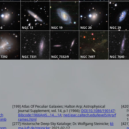
 6
NGC 13
NGC 19
NGC 20
NGC 29
 7292
NGC 7331
NGC 7332/9
NGC 7497
NGC 7640
[199] Atlas Of Peculiar Galaxies; Halton Arp; Astrophysical
[420
Journal Supplement, vol. 14, p.1 (1966);
DOI:10.1086/190147
;
l
ch
Bibcode:1966ApJS...14....1A
;
ned.ipac.caltech.edu/level5/Arp/f
o
simb
rames.html
1
[277] Historische Deep-Sky Kataloge; Dr. Wolfgang Steinicke;
kli
[421
onom
ma-luft.de/steinicke
; 2021-02-17
p