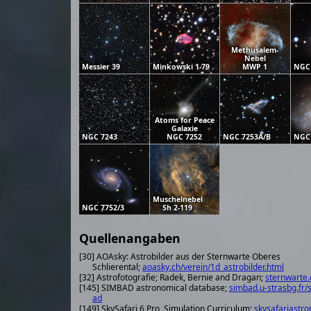
Methusalem-
Nebel
Messier 39
Minkowski 1-79
MWP 1
NGC
Atoms for Peace
Galaxie
NGC 7243
NGC 7252
NGC 7253A/B
NGC
Muschelnebel
NGC 7752/3
Sh 2-119
Quellenangaben
[30] AOAsky: Astrobilder aus der Sternwarte Oberes
Schlierental;
aoasky.ch/verein/1d_astrobilder.html
[32] Astrofotografie; Radek, Bernie and Dragan;
sternwarte.
[145] SIMBAD astronomical database;
simbad.u-strasbg.fr/
ad
[149] SkySafari 6 Pro, Simulation Curriculum;
skysafariastr