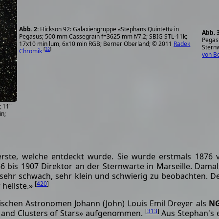
Hickson 92: Galaxiengruppe «Stephans Quintett» in
Pegasus; 500 mm Cassegrain f=3625 mm f/7.2; SBIG STL-11k;
Pegas
17x10 min lum, 6x10 min RGB; Berner Oberland; © 2011
Radek
Sternw
[
32
]
Chromik
von B
; 11"
n;
rste, welche entdeckt wurde. Sie wurde erstmals 1876
 bis 1907 Direktor an der Sternwarte in Marseille. Damal
r sehr schwach, sehr klein und schwierig zu beobachten. D
[
420
]
 hellste.»
ischen Astronomen Johann (John) Louis Emil Dreyer als
NG
[
313
]
 and Clusters of Stars» aufgenommen.
Aus Stephan's e