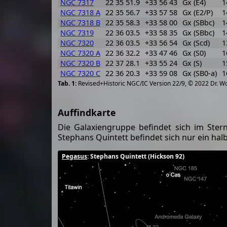
NGC 7317
22 35 51.9
+33 56 43
Gx (E4)
1
NGC 7318 A
22 35 56.7
+33 57 58
Gx (E2/P)
1
NGC 7318 B
22 35 58.3
+33 58 00
Gx (SBbc)
1
NGC 7319
22 36 03.5
+33 58 35
Gx (SBbc)
1
NGC 7320
22 36 03.5
+33 56 54
Gx (Scd)
1
NGC 7320 A
22 36 32.2
+33 47 46
Gx (S0)
1
NGC 7320 B
22 37 28.1
+33 55 24
Gx (S)
1
NGC 7320 C
22 36 20.3
+33 59 08
Gx (SB0-a)
1
Revised+Historic NGC/IC Version 22/9, © 2022 Dr. W
Auffindkarte
Die Galaxiengruppe befindet sich im Ster
Stephans Quintett befindet sich nur ein hal
Pegasus
: Stephans Quintett (Hickson 92)