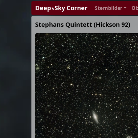
Deep⋆Sky Corner
Sternbilder
Ob
Stephans Quintett (Hickson 92)