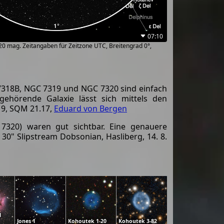
07:10
~20 mag. Zeitangaben für Zeitzone UTC, Breitengrad 0°,
7318B, NGC 7319 und NGC 7320 sind einfach
ehörende Galaxie lässt sich mittels den
19, SQM 21.17,
Eduard von Bergen
 7320) waren gut sichtbar. Eine genauere
0" Slipstream Dobsonian, Hasliberg, 14. 8.
l
Jones 1
Kohoutek 1-20
Kohoutek 3-82