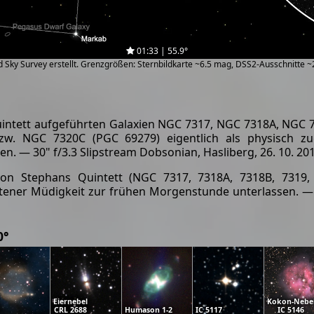
01:33 | 55.9°
zed Sky Survey erstellt. Grenzgrößen: Sternbildkarte ~6.5 mag, DSS2-Ausschnitte 
uintett aufgeführten Galaxien NGC 7317, NGC 7318A, NGC 
zw. NGC 7320C (PGC 69279) eigentlich als physisch zug
n. — 30" f/3.3 Slipstream Dobsonian, Hasliberg, 26. 10. 20
von Stephans Quintett (NGC 7317, 7318A, 7318B, 7319,
ener Müdigkeit zur frühen Morgenstunde unterlassen. — 3
0°
Eiernebel
Kokon-Nebe
CRL 2688
Humason 1-2
IC 5117
IC 5146