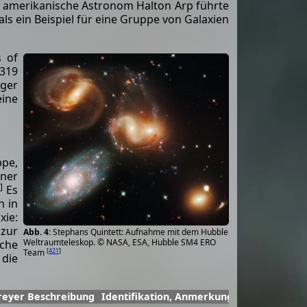
 amerikanische Astronom Halton Arp führte
als ein Beispiel für eine Gruppe von Galaxien
s of
 319
iger
eine
ppe,
iner
]
Es
h in
xie:
 zur
Stephans Quintett: Aufnahme mit dem Hubble
Weltraumteleskop. © NASA, ESA, Hubble SM4 ERO
sche
[
421
]
Team
die
reyer Beschreibung
Identifikation, Anmerkungen