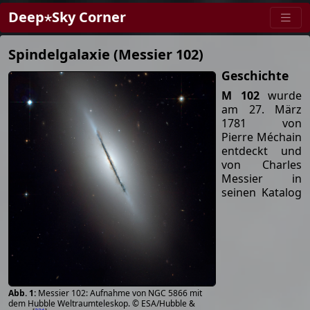
Deep⋆Sky Corner
Spindelgalaxie (Messier 102)
Geschichte
M 102
wurde
am 27. März
1781 von
Pierre Méchain
entdeckt und
von Charles
Messier in
seinen Katalog
Messier 102: Aufnahme von NGC 5866 mit
dem Hubble Weltraumteleskop. © ESA/Hubble &