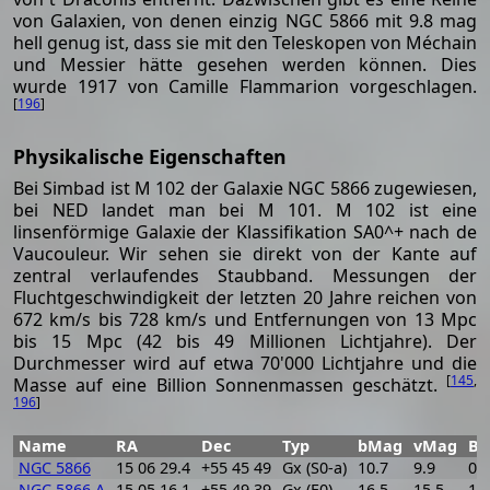
von Galaxien, von denen einzig NGC 5866 mit 9.8 mag
hell genug ist, dass sie mit den Teleskopen von Méchain
und Messier hätte gesehen werden können. Dies
wurde 1917 von Camille Flammarion vorgeschlagen.
[
196
]
Physikalische Eigenschaften
Bei Simbad ist M 102 der Galaxie NGC 5866 zugewiesen,
bei NED landet man bei M 101. M 102 ist eine
linsenförmige Galaxie der Klassifikation SA0^+ nach de
Vaucouleur. Wir sehen sie direkt von der Kante auf
zentral verlaufendes Staubband. Messungen der
Fluchtgeschwindigkeit der letzten 20 Jahre reichen von
672 km/s bis 728 km/s und Entfernungen von 13 Mpc
bis 15 Mpc (42 bis 49 Millionen Lichtjahre). Der
Durchmesser wird auf etwa 70'000 Lichtjahre und die
[
145
,
Masse auf eine Billion Sonnenmassen geschätzt.
196
]
Name
RA
Dec
Typ
bMag
vMag
B-
NGC 5866
15 06 29.4
+55 45 49
Gx (S0-a)
10.7
9.9
0.8
NGC 5866 A
15 05 16.1
+55 49 39
Gx (E0)
16.5
15.5
1.0