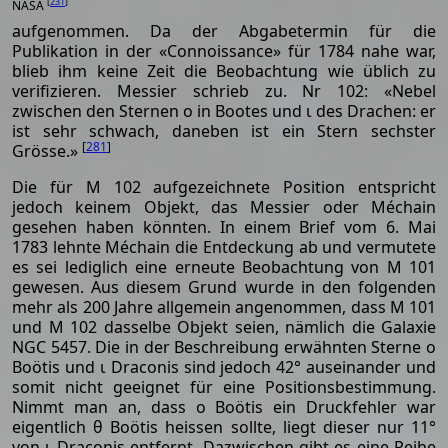
[
231
]
NASA
aufgenommen. Da der Abgabetermin für die
Publikation in der «Connoissance» für 1784 nahe war,
blieb ihm keine Zeit die Beobachtung wie üblich zu
verifizieren. Messier schrieb zu. Nr 102: «Nebel
zwischen den Sternen ο in Bootes und ι des Drachen: er
ist sehr schwach, daneben ist ein Stern sechster
[
281
]
Grösse.»
Die für M 102 aufgezeichnete Position entspricht
jedoch keinem Objekt, das Messier oder Méchain
gesehen haben könnten. In einem Brief vom 6. Mai
1783 lehnte Méchain die Entdeckung ab und vermutete
es sei lediglich eine erneute Beobachtung von M 101
gewesen. Aus diesem Grund wurde in den folgenden
mehr als 200 Jahre allgemein angenommen, dass M 101
und M 102 dasselbe Objekt seien, nämlich die Galaxie
NGC 5457. Die in der Beschreibung erwähnten Sterne ο
Boötis und ι Draconis sind jedoch 42° auseinander und
somit nicht geeignet für eine Positionsbestimmung.
Nimmt man an, dass ο Boötis ein Druckfehler war
eigentlich θ Boötis heissen sollte, liegt dieser nur 11°
von ι Draconis entfernt. Dazwischen gibt es eine Reihe