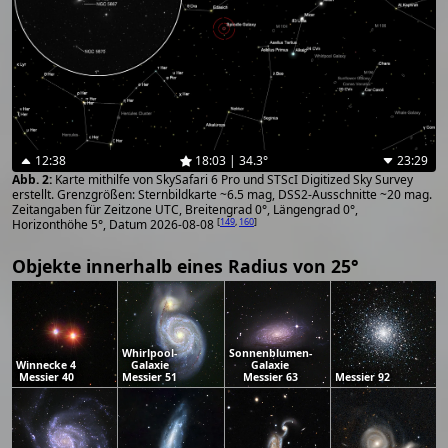
12:38
18:03 | 34.3°
23:29
Karte mithilfe von SkySafari 6 Pro und STScI Digitized Sky Survey
erstellt. Grenzgrößen: Sternbildkarte ~6.5 mag, DSS2-Ausschnitte ~20 mag.
Zeitangaben für Zeitzone UTC, Breitengrad 0°, Längengrad 0°,
[
149
,
160
]
Horizonthöhe 5°, Datum 2026-08-08
Objekte innerhalb eines Radius von 25°
Whirlpool-
Sonnenblumen-
Winnecke 4
Galaxie
Galaxie
Messier 40
Messier 51
Messier 63
Messier 92