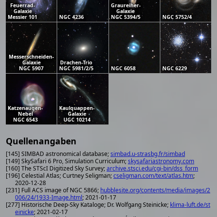
Feuerrad-
Graureiher-
Galaxie
Galaxie
Messier 101
NGC 4236
NGC 5394/5
NGC 5752/4
Messerschneiden-
Galaxie
Drachen-Trio
NGC 5907
NGC 5981/2/5
NGC 6058
NGC 6229
Katzenaugen-
Kaulquappen-
Nebel
Galaxie
NGC 6543
UGC 10214
Quellenangaben
[145] SIMBAD astronomical database;
simbad.u-strasbg.fr/simbad
[149] SkySafari 6 Pro, Simulation Curriculum;
skysafariastronomy.com
[160] The STScI Digitized Sky Survey;
archive.stsci.edu/cgi-bin/dss_form
[196] Celestial Atlas; Curtney Seligman;
cseligman.com/text/atlas.htm
;
2020-12-28
[231] Full ACS image of NGC 5866;
hubblesite.org/contents/media/images/2
006/24/1933-Image.html
; 2021-01-17
[277] Historische Deep-Sky Kataloge; Dr. Wolfgang Steinicke;
klima-luft.de/st
einicke
; 2021-02-17