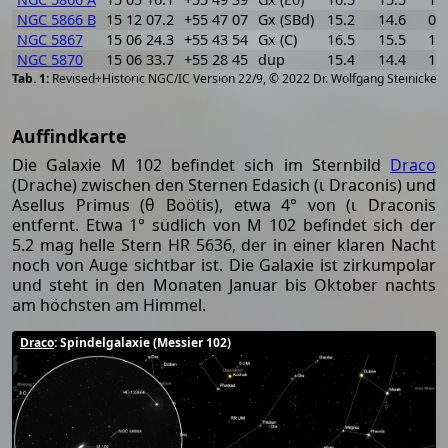
NGC 5866 B
15 12 07.2
+55 47 07
Gx (SBd)
15.2
14.6
0.6
NGC 5867
15 06 24.3
+55 43 54
Gx (C)
16.5
15.5
1.0
NGC 5870
15 06 33.7
+55 28 45
dup
15.4
14.4
1.0
[
2
Revised+Historic NGC/IC Version 22/9, © 2022 Dr. Wolfgang Steinicke
Auffindkarte
Die Galaxie M 102 befindet sich im Sternbild
Draco
(Drache) zwischen den Sternen Edasich (ι Draconis) und
Asellus Primus (θ Boötis), etwa 4° von (ι Draconis
entfernt. Etwa 1° südlich von M 102 befindet sich der
5.2 mag helle Stern HR 5636, der in einer klaren Nacht
noch von Auge sichtbar ist. Die Galaxie ist zirkumpolar
und steht in den Monaten Januar bis Oktober nachts
am höchsten am Himmel.
Draco
: Spindelgalaxie (Messier 102)