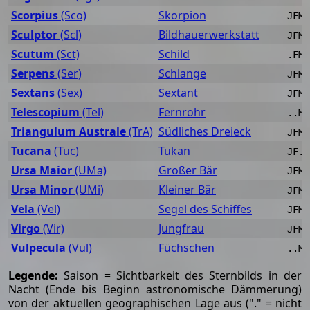
Scorpius
(Sco)
Skorpion
JFMA
Sculptor
(Scl)
Bildhauerwerkstatt
JFM.
Scutum
(Sct)
Schild
.FMA
Serpens
(Ser)
Schlange
JFMA
Sextans
(Sex)
Sextant
JFMA
Telescopium
(Tel)
Fernrohr
..MA
Triangulum Australe
(TrA)
Südliches Dreieck
JFMA
Tucana
(Tuc)
Tukan
JF..
Ursa Maior
(UMa)
Großer Bär
JFMA
Ursa Minor
(UMi)
Kleiner Bär
JFMA
Vela
(Vel)
Segel des Schiffes
JFMA
Virgo
(Vir)
Jungfrau
JFMA
Vulpecula
(Vul)
Füchschen
..MA
Legende:
Saison = Sichtbarkeit des Sternbilds in der
Nacht (Ende bis Beginn astronomische Dämmerung)
von der aktuellen geographischen Lage aus ("." = nicht