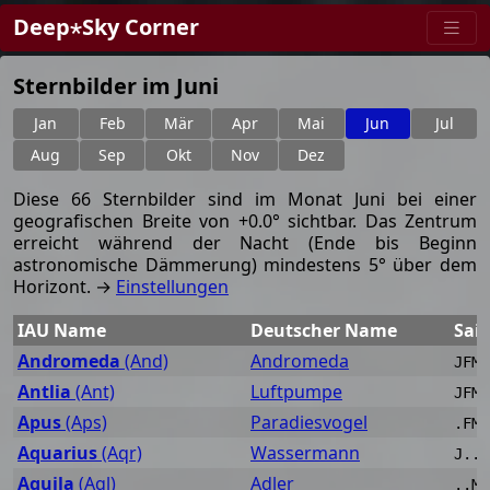
Deep⋆Sky Corner
Sternbilder im Juni
Jan
Feb
Mär
Apr
Mai
Jun
Jul
Aug
Sep
Okt
Nov
Dez
Diese 66 Sternbilder sind im Monat Juni bei einer
geografischen Breite von +0.0° sichtbar. Das Zentrum
erreicht während der Nacht (Ende bis Beginn
astronomische Dämmerung) mindestens 5° über dem
Horizont. →
Einstellungen
IAU Name
Deutscher Name
Sai
Andromeda
(And)
Andromeda
JFM.
Antlia
(Ant)
Luftpumpe
JFMA
Apus
(Aps)
Paradiesvogel
.FMA
Aquarius
(Aqr)
Wassermann
J...
Aquila
(Aql)
Adler
..MA