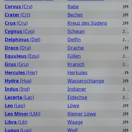
Corvus
(Crv)
Rabe
JFMA
Crater
(Crt)
Becher
JFMA
Crux
(Cru)
Kreuz des Südens
JFMA
Cygnus
(Cyg)
Schwan
J..A
Delphinus
(Del)
Delfin
J..A
Draco
(Dra)
Drache
.FMA
Equuleus
(Equ)
Füllen
J..A
Grus
(Gru)
Kranich
J...
Hercules
(Her)
Herkules
.FMA
Hydra
(Hya)
Wasserschlange
JFMA
Indus
(Ind)
Indianer
J..A
Lacerta
(Lac)
Eidechse
J...
Leo
(Leo)
Löwe
JFMA
Leo Minor
(LMi)
Kleiner Löwe
JFMA
Libra
(Lib)
Waage
JFMA
Lupus
(Lup)
Wolf
JFMA