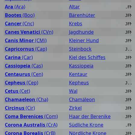
Ara
(Ara)
Altar
.FMA
Bootes
(Boo)
Bärenhüter
JFMA
Cancer
(Cnc)
Krebs
JFMA
Canes Venatici
(CVn)
Jagdhunde
JFMA
Canis Minor
(CMi)
Kleiner Hund
JFMA
Capricornus
(Cap)
Steinbock
J..A
Carina
(Car)
Kiel des Schiffes
JFMA
Cassiopeia
(Cas)
Kassiopeia
JFM.
Centaurus
(Cen)
Kentaur
JFMA
Cepheus
(Cep)
Kepheus
J...
Cetus
(Cet)
Wal
JFM.
Chamaeleon
(Cha)
Chamäleon
JFMA
Circinus
(Cir)
Zirkel
JFMA
Coma Berenices
(Com)
Haar der Berenike
JFMA
Corona Australis
(CrA)
Südliche Krone
.FMA
Corona Borealis
(CrB)
Nördliche Krone
JFMA