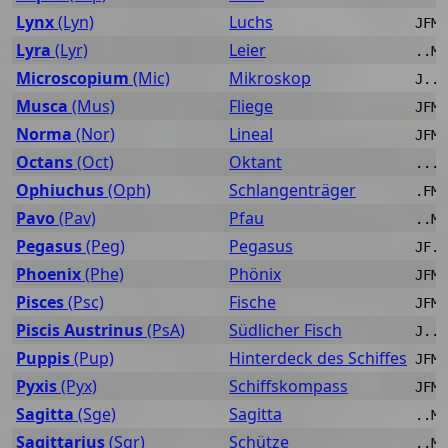
Lynx
(Lyn)
Luchs
JFMA
Lyra
(Lyr)
Leier
..MA
Microscopium
(Mic)
Mikroskop
J..A
Musca
(Mus)
Fliege
JFMA
Norma
(Nor)
Lineal
JFMA
Octans
(Oct)
Oktant
....
Ophiuchus
(Oph)
Schlangenträger
.FMA
Pavo
(Pav)
Pfau
..MA
Pegasus
(Peg)
Pegasus
JF..
Phoenix
(Phe)
Phönix
JFM.
Pisces
(Psc)
Fische
JFM.
Piscis Austrinus
(PsA)
Südlicher Fisch
J..A
Puppis
(Pup)
Hinterdeck des Schiffes
JFMA
Pyxis
(Pyx)
Schiffskompass
JFMA
Sagitta
(Sge)
Sagitta
..MA
Sagittarius
(Sgr)
Schütze
..MA