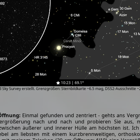
10:23 | 69.1°
zed Sky Survey erstellt. Grenzgrößen: Sternbildkarte ~6.5 mag, DSS2-Ausschnitte 
ffnung:
Einmal gefunden und zentriert - gehts ans Vergr
Vergrößerung nach und nach und probieren Sie aus, m
zwischen äußerer und innerer Hülle am höchsten ist. Ic
bel am liebsten mit einem kurzbrennweitigen, orthosko