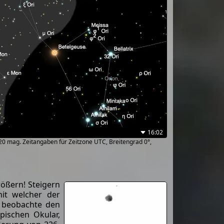
16:02
~20 mag. Zeitangaben für Zeitzone UTC, Breitengrad 0°,
ößern! Steigern
it welcher der
h beobachte den
pischen Okular,