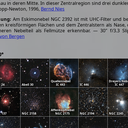
nau in deren Mitte. In dieser Zentralregion sind drei dunkl
opp-Newton, 1996,
Bernd Nies
nung:
Am Eskimonebel NGC 2392 ist mit UHC-Filter und be
en kreisförmigen Flächen und dem Zentralstern als Nase, 
ren Nebelteil als Fellmütze erkennbar. — 30" f/3.3 Sli
 von Bergen
0°
Quallennebel
Dreyers Neb
l 24
Abell 30
IC 443
IC 446
IC 447
Affenkopfnebel
 137
NGC 2158
NGC 2175
NGC 2194
NGC 2245