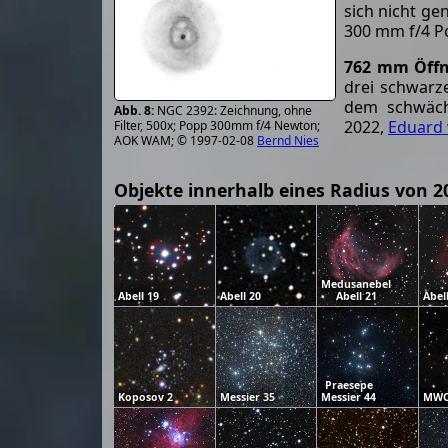
sich nicht ge
300 mm f/4 P
762 mm Öff
drei schwarz
dem schwäche
NGC 2392: Zeichnung, ohne
2022,
Eduard
Filter, 500x; Popp 300mm f/4 Newton;
AOK WAM; © 1997-02-08
Bernd Nies
Objekte innerhalb eines Radius von 2
Medusanebel
Abell 19
Abell 20
Abell 21
Abel
Praesepe
Koposov 2
Messier 35
Messier 44
MWC