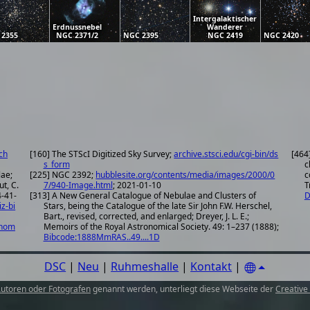
Intergalaktischer
Erdnussnebel
Wanderer
 2355
NGC 2371/2
NGC 2395
NGC 2419
NGC 2420
ch
[160] The STScI Digitized Sky Survey;
archive.stsci.edu/cgi-bin/ds
[464
s_form
c
lae;
[225] NGC 2392;
hubblesite.org/contents/media/images/2000/0
c
ut, C.
7/940-Image.html
; 2021-01-10
T
[313] A New General Catalogue of Nebulae and Clusters of
D
iz-bi
Stars, being the Catalogue of the late Sir John F.W. Herschel,
Bart., revised, corrected, and enlarged; Dreyer, J. L. E.;
onom
Memoirs of the Royal Astronomical Society. 49: 1–237 (1888);
Bibcode:1888MmRAS..49....1D
DSC
|
Neu
|
Ruhmeshalle
|
Kontakt
|
utoren oder Fotografen
genannt werden, unterliegt diese Webseite der
Creative