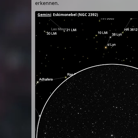
erkennen.
Gemini
: Eskimonebel (NGC 2392)