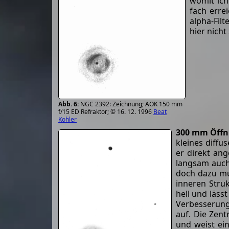
womit ich
fach erre
alpha-Filt
hier nich
NGC 2392: Zeichnung; AOK 150 mm
f/15 ED Refraktor; © 16. 12. 1996
Beat
Kohler
300 mm Öffn
kleines diffu
er direkt ang
langsam auch 
doch dazu mus
inneren Stru
hell und läss
Verbesserung
auf. Die Zent
und weist ei