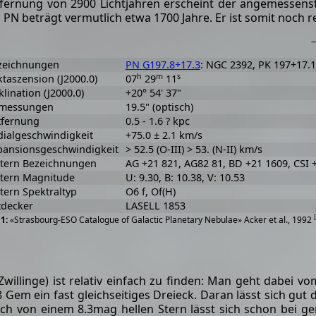
fernung von 2900 Lichtjahren erscheint der angemessenst
 PN beträgt vermutlich etwa 1700 Jahre. Er ist somit noch re
—
zeichnungen
PN G197.8+17.3
: NGC 2392, PK 197+17.1
h
m
s
taszension (J2000.0)
07
29
11
lination (J2000.0)
+20° 54' 37"
messungen
19.5" (optisch)
tfernung
0.5 - 1.6 ? kpc
dialgeschwindigkeit
+75.0 ± 2.1 km/s
pansionsgeschwindigkeit
> 52.5 (O-III) > 53. (N-II) km/s
Stern Bezeichnungen
AG +21 821, AG82 81, BD +21 1609, CSI
Stern Magnitude
U: 9.30, B: 10.38, V: 10.53
tern Spektraltyp
O6 f, Of(H)
tdecker
LASELL 1853
[
«Strasbourg-ESO Catalogue of Galactic Planetary Nebulae» Acker et al., 1992
Zwillinge) ist relativ einfach zu finden: Man geht dabei v
Gem ein fast gleichseitiges Dreieck. Daran lässt sich gut d
h von einem 8.3mag hellen Stern lässt sich schon bei ge