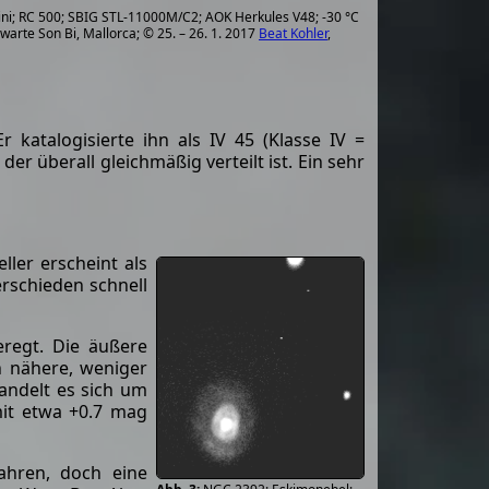
ni; RC 500; SBIG STL-11000M/C2; AOK Herkules V48; -30 °C
warte Son Bi, Mallorca; © 25. – 26. 1. 2017
Beat Kohler
,
 katalogisierte ihn als IV 45 (Klasse IV =
er überall gleichmäßig verteilt ist. Ein sehr
ler erscheint als
rschieden schnell
regt. Die äußere
n nähere, weniger
handelt es sich um
mit etwa +0.7 mag
ahren, doch eine