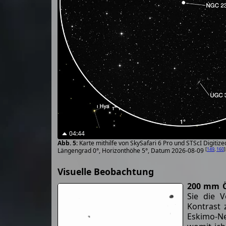
04:44
Karte mithilfe von SkySafari 6 Pro und STScI Digiti
[
149
,
160
]
Längengrad 0°, Horizonthöhe 5°, Datum 2026-08-09
Visuelle Beobachtung
200 mm Ö
Sie die 
Kontrast 
Eskimo-Ne