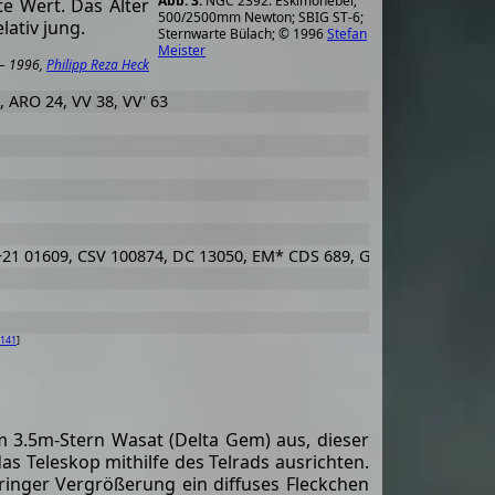
NGC 2392: Eskimonebel;
e Wert. Das Alter
500/2500mm Newton; SBIG ST-6;
lativ jung.
Sternwarte Bülach; © 1996
Stefan
Meister
 1996,
Philipp Reza Heck
, ARO 24, VV 38, VV' 63
 +21 01609, CSV 100874, DC 13050, EM* CDS 689, GCRV 4981, HD 59
141
]
om 3.5m-Stern Wasat (Delta Gem) aus, dieser
as Teleskop mithilfe des Telrads ausrichten.
ringer Vergrößerung ein diffuses Fleckchen