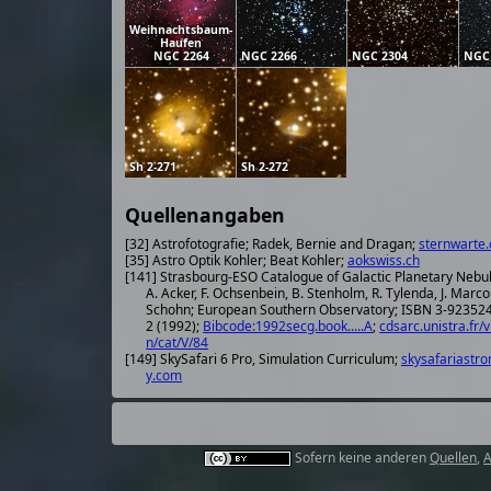
Weihnachtsbaum-
Haufen
NGC 2264
NGC 2266
NGC 2304
NGC
Sh 2-271
Sh 2-272
Quellenangaben
[32] Astrofotografie; Radek, Bernie and Dragan;
sternwarte.
[35] Astro Optik Kohler; Beat Kohler;
aokswiss.ch
[141] Strasbourg-ESO Catalogue of Galactic Planetary Nebu
A. Acker, F. Ochsenbein, B. Stenholm, R. Tylenda, J. Marco
Schohn; European Southern Observatory; ISBN 3-923524-41-
2 (1992);
Bibcode:1992secg.book.....A
;
cdsarc.unistra.fr/v
n/cat/V/84
[149] SkySafari 6 Pro, Simulation Curriculum;
skysafariastr
y.com
Sofern keine anderen
Quellen
,
A