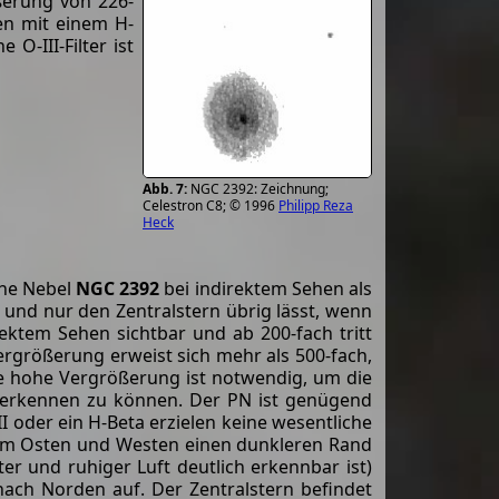
ßerung von 226-
ten mit einem H-
 O-III-Filter ist
NGC 2392: Zeichnung;
Celestron C8; © 1996
Philipp Reza
Heck
che Nebel
NGC 2392
bei indirektem Sehen als
t und nur den Zentralstern übrig lässt, wenn
rektem Sehen sichtbar und ab 200-fach tritt
Vergrößerung erweist sich mehr als 500-fach,
ne hohe Vergrößerung ist notwendig, um die
t erkennen zu können. Der PN ist genügend
I oder ein H-Beta erzielen keine wesentliche
t im Osten und Westen einen dunkleren Rand
ter und ruhiger Luft deutlich erkennbar ist)
nach Norden auf. Der Zentralstern befindet