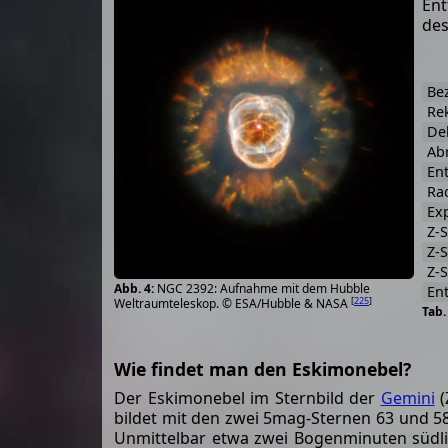
Ent
des
Be
Rek
Dek
Ab
En
Ra
Ex
Z-
Z-
Z-S
NGC 2392: Aufnahme mit dem Hubble
En
[
225
]
Weltraumteleskop. © ESA/Hubble & NASA
Wie findet man den Eskimonebel?
Der Eskimonebel im Sternbild der
Gemini
(
bildet mit den zwei 5mag-Sternen 63 und 58 
Unmittelbar etwa zwei Bogenminuten südlic