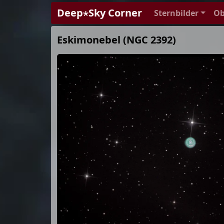
Deep⋆Sky Corner
Sternbilder
Ob
Eskimonebel (NGC 2392)