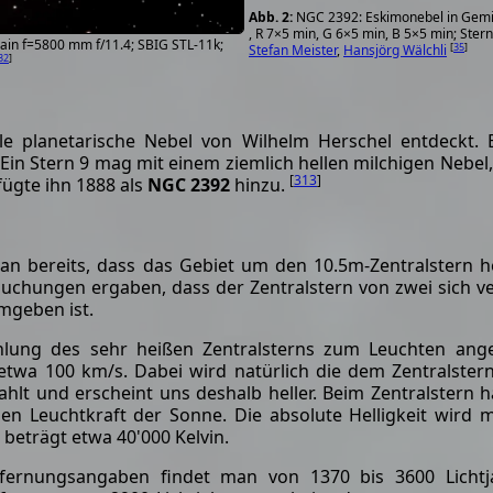
NGC 2392: Eskimonebel in Gemi
, R 7×5 min, G 6×5 min, B 5×5 min; Stern
in f=5800 mm f/11.4; SBIG STL-11k;
[
35
]
Stefan Meister
,
Hansjörg Wälchli
32
]
e planetarische Nebel von Wilhelm Herschel entdeckt. Er
in Stern 9 mag mit einem ziemlich hellen milchigen Nebel, d
[
313
]
ügte ihn 1888 als
NGC 2392
hinzu.
n bereits, dass das Gebiet um den 10.5m-Zentralstern hel
suchungen ergaben, dass der Zentralstern von zwei sich ve
mgeben ist.
hlung des sehr heißen Zentralsterns zum Leuchten ange
etwa 100 km/s. Dabei wird natürlich die dem Zentralster
ahlt und erscheint uns deshalb heller. Beim Zentralstern 
en Leuchtkraft der Sonne. Die absolute Helligkeit wird 
eträgt etwa 40'000 Kelvin.
tfernungsangaben findet man von 1370 bis 3600 Lichtj