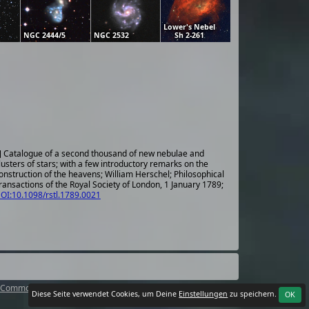
Lower's Nebel
NGC 2444/5
NGC 2532
Sh 2-261
] Catalogue of a second thousand of new nebulae and
lusters of stars; with a few introductory remarks on the
onstruction of the heavens; William Herschel; Philosophical
ransactions of the Royal Society of London, 1 January 1789;
OI:10.1098/rstl.1789.0021
 Commons Attribution 4.0 International License
.
Diese Seite verwendet Cookies, um Deine
Einstellungen
zu speichern.
OK