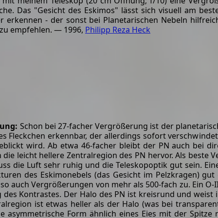
 mit meinem Teleskop (20 cm Öffnung; f/10) eine Vergrö
iche. Das "Gesicht des Eskimos" lässt sich visuell am bes
er erkennen - der sonst bei Planetarischen Nebeln hilfreiche
t zu empfehlen. — 1996,
Philipp Reza Heck
ung:
Schon bei 27-facher Vergrößerung ist der planetaris
ses Fleckchen erkennbar, der allerdings sofort verschwinde
eblickt wird. Ab etwa 46-facher bleibt der PN auch bei di
die leicht hellere Zentralregion des PN hervor. Als beste 
s die Luft sehr ruhig und die Teleskopoptik gut sein. Ei
kturen des Eskimonebels (das Gesicht im Pelzkragen) gu
t so auch Vergrößerungen von mehr als 500-fach zu. Ein O-II
 des Kontrastes. Der Halo des PN ist kreisrund und weis
ralregion ist etwas heller als der Halo (was bei transparen
ne asymmetrische Form ähnlich eines Eies mit der Spitze 