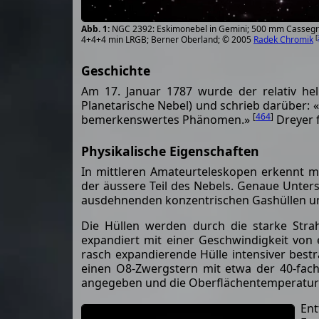
NGC 2392: Eskimonebel in Gemini; 500 mm Cassegra
[
4+4+4 min LRGB; Berner Oberland; © 2005
Radek Chromik
Geschichte
Am 17. Januar 1787 wurde der relativ hell
Planetarische Nebel) und schrieb darüber: «E
[
464
]
bemerkenswertes Phänomen.»
Dreyer f
Physikalische Eigenschaften
In mittleren Amateurteleskopen erkennt ma
der äussere Teil des Nebels. Genaue Unter
ausdehnenden konzentrischen Gashüllen u
Die Hüllen werden durch die starke Stra
expandiert mit einer Geschwindigkeit von 
rasch expandierende Hülle intensiver bestr
einen O8-Zwergstern mit etwa der 40-fach
angegeben und die Oberflächentemperatur b
En