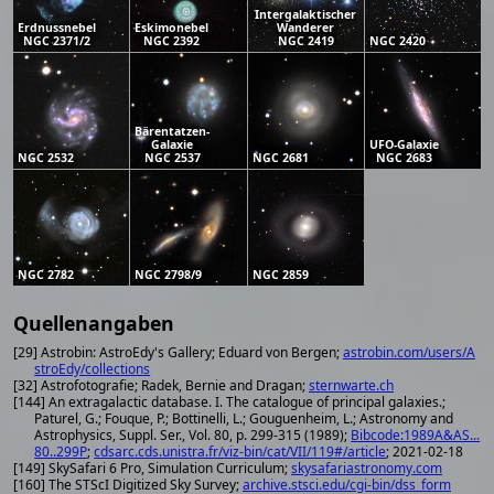
Intergalaktischer
Erdnussnebel
Eskimonebel
Wanderer
NGC 2371/2
NGC 2392
NGC 2419
NGC 2420
Bärentatzen-
Galaxie
UFO-Galaxie
NGC 2532
NGC 2537
NGC 2681
NGC 2683
NGC 2782
NGC 2798/9
NGC 2859
Quellenangaben
[29] Astrobin: AstroEdy's Gallery; Eduard von Bergen;
astrobin.com/users/A
stroEdy/collections
[32] Astrofotografie; Radek, Bernie and Dragan;
sternwarte.ch
[144] An extragalactic database. I. The catalogue of principal galaxies.;
Paturel, G.; Fouque, P.; Bottinelli, L.; Gouguenheim, L.; Astronomy and
Astrophysics, Suppl. Ser., Vol. 80, p. 299-315 (1989);
Bibcode:1989A&AS...
80..299P
;
cdsarc.cds.unistra.fr/viz-bin/cat/VII/119#/article
; 2021-02-18
[149] SkySafari 6 Pro, Simulation Curriculum;
skysafariastronomy.com
[160] The STScI Digitized Sky Survey;
archive.stsci.edu/cgi-bin/dss_form