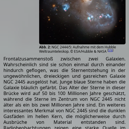
NGC 2444/5: Aufnahme mit dem Hubble
[
516
]
Weltraumteleskop. © ESA/Hubble & NASA
Frontalzusammenstoß zwischen zwei Galaxien.
Wahrscheinlich sind sie schon einmal durch einander
hindurch geflogen, was die Sternentstehung in der
ungewöhnlichen, dreieckigen und gasreichen Galaxie
NGC 2445 ausgelöst hat. Junge blaue Sterne haben die
Galaxie bläulich gefärbt. Das Alter der Sterne in dieser
Brücke wird auf 50 bis 100 Millionen Jahre geschätzt,
während die Sterne im Zentrum von NGC 2445 nicht
älter als ein bis zwei Millionen Jahre sind. Ein weiteres
interessantes Merkmal von NGC 2445 sind die dunklen
Gasfäden im hellen Kern, die möglicherweise durch
Ausbrüche von Material entstanden sind.
Radiobeobachtungen zeigen eine starke Quelle im