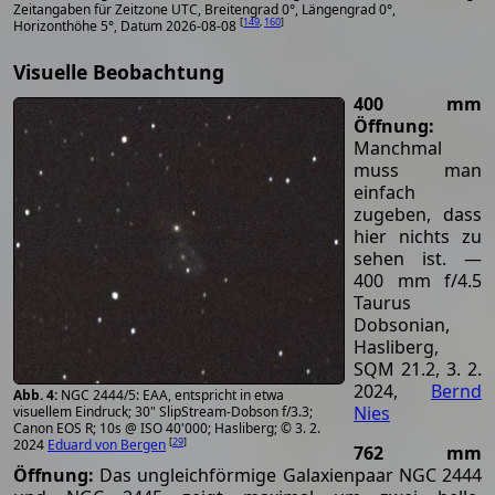
Zeitangaben für Zeitzone UTC, Breitengrad 0°, Längengrad 0°,
[
149
,
160
]
Horizonthöhe 5°, Datum 2026-08-08
Visuelle Beobachtung
400 mm
Öffnung:
Manchmal
muss man
einfach
zugeben, dass
hier nichts zu
sehen ist. —
400 mm f/4.5
Taurus
Dobsonian,
Hasliberg,
SQM 21.2, 3. 2.
2024,
Bernd
NGC 2444/5: EAA, entspricht in etwa
Nies
visuellem Eindruck; 30" SlipStream-Dobson f/3.3;
Canon EOS R; 10s @ ISO 40'000; Hasliberg; © 3. 2.
[
29
]
2024
Eduard von Bergen
762 mm
Öffnung:
Das ungleichförmige Galaxienpaar NGC 2444