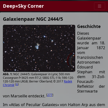
Deep⋆Sky Corner
Galaxienpaar NGC 2444/5
Geschichte
Dieses
Galaxienpaar
wurde am 18.
Januar 1872
vom
französischen
Astronomen
Édouard
Stephan mit
NGC 2444/5: Galaxiepaar in Lynx; 500 mm
dem 31-Zoll-
Cassegrain f=3625 mm f/7.2; SBIG STL-11k; 590-120-
Foucault-
120-120 min LRGB; Berner Oberland; © 2017
Radek
[
32
]
Chromik
Reflektor der
Sternwarte
[
277
]
von Marseille entdeckt.
Im «Atlas of Peculiar Galaxies» von Halton Arp aus dem