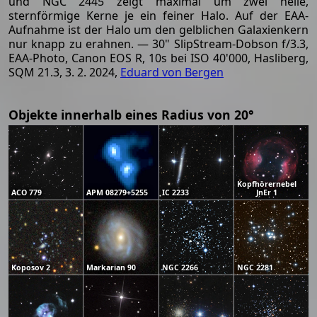
und NGC 2445 zeigt maximal um zwei helle,
sternförmige Kerne je ein feiner Halo. Auf der EAA-
Aufnahme ist der Halo um den gelblichen Galaxienkern
nur knapp zu erahnen. — 30" SlipStream-Dobson f/3.3,
EAA-Photo, Canon EOS R, 10s bei ISO 40'000, Hasliberg,
SQM 21.3, 3. 2. 2024,
Eduard von Bergen
Objekte innerhalb eines Radius von 20°
Kopfhörernebel
ACO 779
APM 08279+5255
IC 2233
JnEr 1
Koposov 2
Markarian 90
NGC 2266
NGC 2281