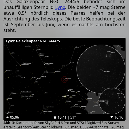
Das Galaxienpaar NGC 2444/5 befindet sich im
unauffälligen Sternbild
Lynx
. Die beiden ~7 mag Sterne
etwa 0.5° nördlich dieses Paares helfen bei der
Ausrichtung des Teleskops. Die beste Beobachtungszeit
ist September bis Juni, wenn es nachts am höchsten
steht.
Lynx
: Galaxienpaar NGC 2444/5
05:06
10:41 | 51°
16:16
Karte mithilfe von SkySafari 6 Pro und STScI Digitized Sky Survey
erstellt. Grenzgrößen: Sternbildkarte ~6.5 mag, DSS2-Ausschnitte ~20 mag.