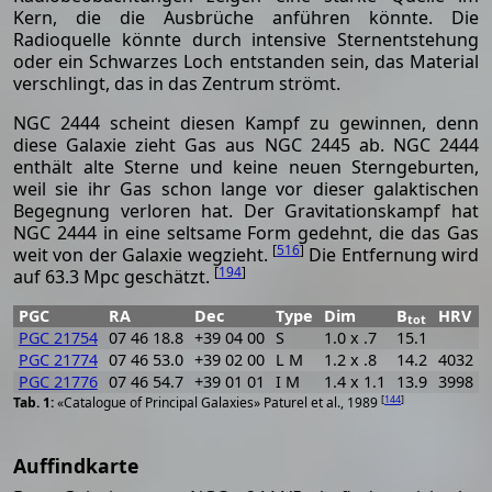
Kern, die die Ausbrüche anführen könnte. Die
Radioquelle könnte durch intensive Sternentstehung
oder ein Schwarzes Loch entstanden sein, das Material
verschlingt, das in das Zentrum strömt.
NGC 2444 scheint diesen Kampf zu gewinnen, denn
diese Galaxie zieht Gas aus NGC 2445 ab. NGC 2444
enthält alte Sterne und keine neuen Sterngeburten,
weil sie ihr Gas schon lange vor dieser galaktischen
Begegnung verloren hat. Der Gravitationskampf hat
NGC 2444 in eine seltsame Form gedehnt, die das Gas
[
516
]
weit von der Galaxie wegzieht.
Die Entfernung wird
[
194
]
auf 63.3 Mpc geschätzt.
PGC
RA
Dec
Type
Dim
B
HRV
tot
PGC 21754
07 46 18.8
+39 04 00
S
1.0 x .7
15.1
PGC 21774
07 46 53.0
+39 02 00
L M
1.2 x .8
14.2
4032
PGC 21776
07 46 54.7
+39 01 01
I M
1.4 x 1.1
13.9
3998
[
144
]
«Catalogue of Principal Galaxies» Paturel et al., 1989
Auffindkarte