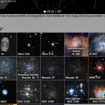
08:28 | 68°
zed Sky Survey erstellt. Grenzgrößen: Sternbildkarte ~6.5 mag, DSS2-Ausschnitte 
5°
Flammenstern-
Nebel
l 14
Haro 3-29
Haro 3-75
IC 405
IC 410
Pinwheel Haufen
ier 35
Messier 36
Messier 37
Messier 38
MWC 137
37er-Haufen
Affenkopfne
 2022
NGC 2129
NGC 2158
NGC 2169
NGC 2175