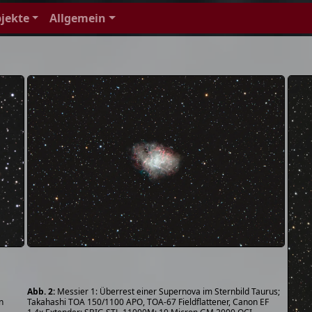
jekte
Allgemein
Messier 1: Überrest einer Supernova im Sternbild Taurus;
n
Takahashi TOA 150/1100 APO, TOA-67 Fieldflattener, Canon EF