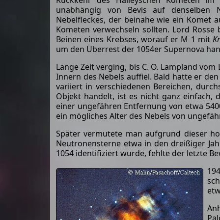
Rückkehr des Halleyschen Kometen im J
unabhängig von Bevis auf denselben N
Nebelfleckes, der beinahe wie ein Komet a
Kometen verwechseln sollten. Lord Rosse b
Beinen eines Krebses, worauf er M 1 mit
K
um den Überrest der 1054er Supernova han
Lange Zeit verging, bis C. O. Lampland vom
Innern des Nebels auffiel. Bald hatte er d
variiert in verschiedenen Bereichen, durch
Objekt handelt, ist es nicht ganz einfach,
einer ungefähren Entfernung von etwa 540
ein mögliches Alter des Nebels von ungefäh
Später vermutete man aufgrund dieser ho
Neutronensterne etwa in den dreißiger Ja
1054 identifiziert wurde, fehlte der letzte 
194
sch
etw
Anh
Pal