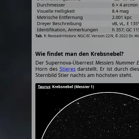
Durchmesser
6 × 4 arcmin
Visuelle Helligkeit
8.4 mag
Metrische Entfernung
2.001 kpc
Dreyer Beschreibung
vB, vL, E 135
Identifikation, Anmerkungen
h 357; GC 11
Revised+Historic NGC/IC Version 22/9, © 2022 Dr. W
Wie findet man den Krebsnebel?
Der Supernova-Überrest
Messiers Nummer E
Horn des
Stieres
darstellt. Er ist durch d
Sternbild Stier nachts am höchsten steht.
Taurus
: Krebsnebel (Messier 1)