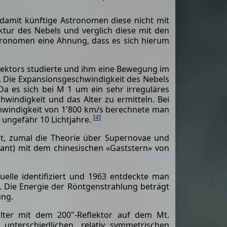
 damit künftige Astronomen diese nicht mit
ktur des Nebels und verglich diese mit den
stronomen eine Ahnung, dass es sich hierum
flektors studierte und ihm eine Bewegung im
t. Die Expansionsgeschwindigkeit des Nebels
 Da es sich bei M 1 um ein sehr irreguläres
hwindigkeit und das Alter zu ermitteln. Bei
hwindigkeit von 1'800 km/s berechnete man
[
4
]
 ungefähr 10 Lichtjahre.
t, zumal die Theorie über Supernovae und
ant) mit dem chinesischen «Gaststern» von
elle identifiziert und 1963 entdeckte man
g. Die Energie der Röntgenstrahlung beträgt
ung.
ilter mit dem 200"-Reflektor auf dem Mt.
unterschiedlichen, relativ symmetrischen