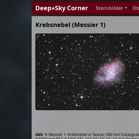
Deep⋆Sky Corner
Sternbilder
Ob
Krebsnebel (Messier 1)
Messier 1: Krebsnebel in Taurus; 500 mm Cassegrai