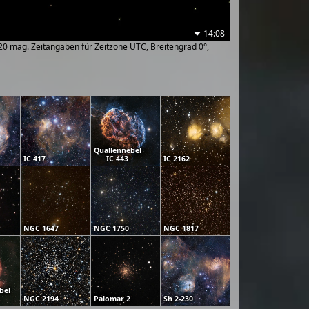
14:08
~20 mag. Zeitangaben für Zeitzone UTC, Breitengrad 0°,
Quallennebel
IC 417
IC 443
IC 2162
NGC 1647
NGC 1750
NGC 1817
bel
NGC 2194
Palomar 2
Sh 2-230