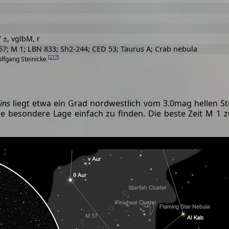
° ±, vglbM, r
57; M 1; LBN 833; Sh2-244; CED 53; Taurus A; Crab nebula
[
277
]
olfgang Steinicke
ins
liegt etwa ein Grad nordwestlich vom 3.0mag hellen S
iese besondere Lage einfach zu finden. Die beste Zeit M 1