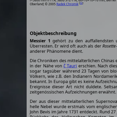
f=5800 mm f/11.4; SBIG STL-11k; 60+10+10+10 min; Berner
[
32
]
Oberland; © 2005
Radek Chromik
Objektbeschreibung
Messier 1
gehört zu den auffallendsten 
Überresten. Er wird oft auch als der
Rosette
anderer Phänomene dient.
Die Chroniken des mittelalterlichen Chinas 
in der Nähe von
ζ Tauri
erschien. Nach dies
sogar tagsüber während 23 Tagen von blo
Völkern, wie z.B. den Indianern Nordameri
bekannt. In Europa gibt es keine Aufzeichn
Ereignisse dieser Art nicht duldete. Sel
zeitgenössischen Aufzeichnungen erwähnt
Der aus dieser mittelalterlichen Supernov
helle Nebel wurde erstmals vom englisch
John Bevis im Jahre 1731 entdeckt. Rund 27 