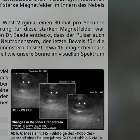
auf starke Magnetfelder im Innern des Nebels
 West Virginia, einen 30-mal pro Sekunde
rung für diese starken Magnetfelder war
n Dr. Baade entdeckt, dass der Pulsar auch
n Neutronenstern, der letzte Beweis für die
ronenstern besitzt etwa 16 mag scheinbare
 hell wie unsere Sonne im visuellen Spektrum
viel
 des
lber
eine
 der
iner
Messier 1: HST-Bildfolge des «Koboldes»
während eines halben Jahres. © ESA/Hubble & NASA