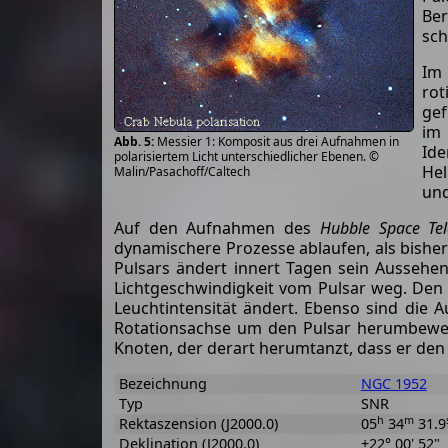
Ber
sch
Im 
rot
gef
im 
Messier 1: Komposit aus drei Aufnahmen in
Ide
polarisiertem Licht unterschiedlicher Ebenen. ©
Hel
Malin/Pasachoff/Caltech
und
Auf den Aufnahmen des
Hubble Space Tel
dynamischere Prozesse ablaufen, als bish
Pulsars ändert innert Tagen sein Aussehe
Lichtgeschwindigkeit vom Pulsar weg. Den P
Leuchtintensität ändert. Ebenso sind die A
Rotationsachse um den Pulsar herumbewege
Knoten, der derart herumtanzt, dass er de
Bezeichnung
NGC 1952
Typ
SNR
h
m
Rektaszension (J2000.0)
05
34
31.9
Deklination (J2000.0)
+22° 00' 52"