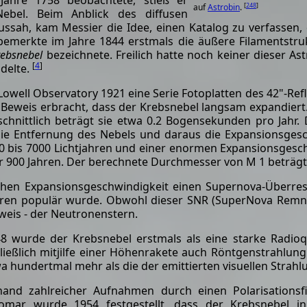
ahre 1758 beobachtete, stieß er
[
248
]
auf
Astrobin
.
ebel. Beim Anblick des diffusen
ussah, kam Messier die Idee, einen Katalog zu verfassen,
emerkte im Jahre 1844 erstmals die äußere Filamentstru
rebsnebel
bezeichnete. Freilich hatte noch keiner dieser A
[
4
]
delte.
 Lowell Observatory 1921 eine Serie Fotoplatten des 42"-Re
en Beweis erbracht, dass der Krebsnebel langsam expandier
schnittlich beträgt sie etwa 0.2 Bogensekunden pro Jahr.
 die Entfernung des Nebels und daraus die Expansionsgesc
0 bis 7000 Lichtjahren und einer enormen Expansionsgesc
r 900 Jahren. Der berechnete Durchmesser von M 1 beträgt
hen Expansionsgeschwindigkeit einen Supernova-Überres
hren populär wurde. Obwohl dieser SNR (SuperNova Remn
Beweis - der Neutronenstern.
8 wurde der Krebsnebel erstmals als eine starke Radioqu
ließlich mitjilfe einer Höhenrakete auch Röntgenstrahlun
a hundertmal mehr als die der emittierten visuellen Strahl
and zahlreicher Aufnahmen durch einen Polarisationsf
omar wurde 1954 festgestellt, dass der Krebsnebel in 