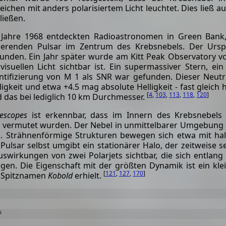
eichen mit anders polarisiertem Licht leuchtet. Dies ließ 
ließen.
Jahre 1968 entdeckten Radioastronomen in Green Bank,
ierenden Pulsar im Zentrum des Krebsnebels. Der Ursp
unden. Ein Jahr später wurde am Kitt Peak Observatory vo
visuellen Licht sichtbar ist. Ein supermassiver Stern, ei
ntifizierung von M 1 als SNR war gefunden. Dieser Neut
ligkeit und etwa +4.5 mag absolute Helligkeit - fast gleich
[
4
,
103
,
113
,
118
,
120
]
 das bei lediglich 10 km Durchmesser.
escopes
ist erkennbar, dass im Innern des Krebsnebels 
er vermutet wurden. Der Nebel in unmittelbarer Umgebung
n. Strähnenförmige Strukturen bewegen sich etwa mit ha
ulsar selbst umgibt ein stationärer Halo, der zeitweise s
uswirkungen von zwei Polarjets sichtbar, die sich entlang
n. Die Eigenschaft mit der größten Dynamik ist ein kle
[
121
,
127
,
170
]
n Spitznamen
Kobold
erhielt.
s