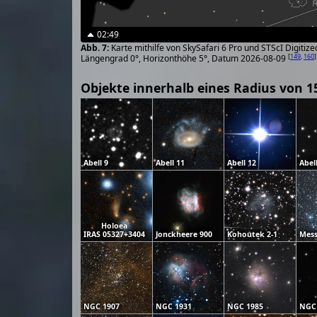
02:49
Karte mithilfe von SkySafari 6 Pro und STScI Digiti
[
149
,
160
]
Längengrad 0°, Horizonthöhe 5°, Datum 2026-08-09
Objekte innerhalb eines Radius von 1
Abell 9
Abell 11
Abell 12
Abel
Holoea
IRAS 05327+3404
Jonckheere 900
Kohoutek 2-1
Mess
NGC 1907
NGC 1931
NGC 1985
NGC