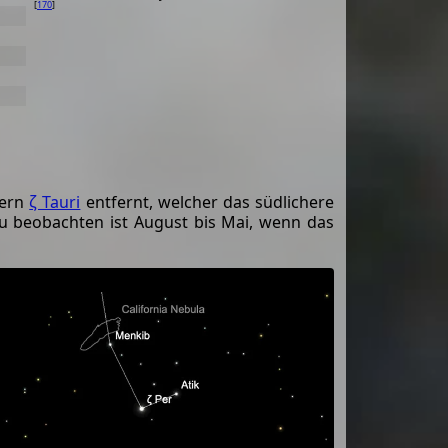
[
170
]
tern
ζ Tauri
entfernt, welcher das südlichere
 zu beobachten ist August bis Mai, wenn das