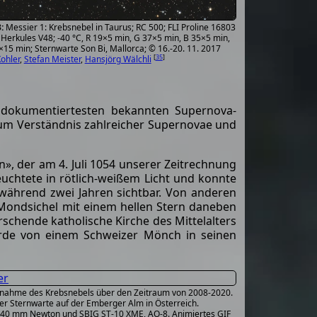
Messier 1: Krebsnebel in Taurus; RC 500; FLI Proline 16803
 Herkules V48; -40 °C, R 19×5 min, G 37×5 min, B 35×5 min,
15 min; Sternwarte Son Bi, Mallorca; © 16.-20. 11. 2017
[
35
]
ohler
,
Stefan Meister
,
Hansjörg Wälchli
 dokumentiertesten bekannten Supernova-
 zum Verständnis zahlreicher Supernovae und
n», der am 4. Juli 1054 unserer Zeitrechnung
euchtete in rötlich-weißem Licht und konnte
ährend zwei Jahren sichtbar. Von anderen
 Mondsichel mit einem hellen Stern daneben
schende katholische Kirche des Mittelalters
wurde von einem Schweizer Mönch in seinen
ufnahme des Krebsnebels über den Zeitraum von 2008-2020.
er Sternwarte auf der Emberger Alm in Österreich.
440 mm Newton und SBIG ST-10 XME, AO-8. Animiertes GIF