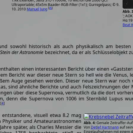
1.4x Extender; SBIG STL-11000M; 10 Micron GM 2000 QCI
Ultraportable; 45x5m Baader-RGB-Filter (1x1); Gurnigelpass; © 9.
[
45
]
10. 2010
Manuel Jung
'; AOK
Hα 19×
Beat K
und sowohl historisch als auch physikalisch am besten
-Stein der Astronomie
bezeichnet, da er als Schlüsselobjekt
enthalten einen interessanten Bericht über einen «Gastster
em Bericht war dieser neue Stern so hell wie die Venus, l
ßem Auge gesehen werden. Dieser neue Stern war noch w
kas, sind ähnliche Berichte und auch Felszeichnungen der
ungen über diese Supernova, vermutlich da die dort vorherr
tsam, denn die Supernova von 1006 im Sternbild Lupus 
[
4
]
.
a entstandene, visuell etwa 8.2 mag
en Physiker und Amateurastronomen
Geniale Zeitraffer-A
Jahre später, als Charles Messier die
Von
Detlef Hartmann
auf sein
Einzelaufnahmen mit einem 