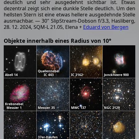
deutlich und sehr ausgedehnt sichtbar ist. Etwas
dezentral zeigt sich eine dunkle Stelle deutlich. Um den
hellsten Stern ist eine etwas hellere ausgedehnde Stelle
ausmachbar. — 30" SlipStream-Dobson f/3.3, Hasliberg,
28. 12. 2024, SQM-L 21.05, Elena +
Eduard von Bergen
Objekte innerhalb eines Radius von 10°
Quallennebel
Abell 14
IC 443
IC 2162
Jonckheere 900
Krebsnebel
Messier 1
Messier 35
MWC 137
NGC 2129
37er-Haufen