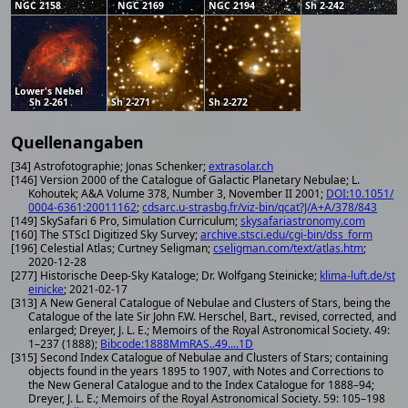
NGC 2158
NGC 2169
NGC 2194
Sh 2-242
Lower's Nebel
Sh 2-261
Sh 2-271
Sh 2-272
Quellenangaben
[34] Astrofotographie; Jonas Schenker;
extrasolar.ch
[146] Version 2000 of the Catalogue of Galactic Planetary Nebulae; L.
Kohoutek; A&A Volume 378, Number 3, November II 2001;
DOI:10.1051/
0004-6361:20011162
;
cdsarc.u-strasbg.fr/viz-bin/qcat?J/A+A/378/843
[149] SkySafari 6 Pro, Simulation Curriculum;
skysafariastronomy.com
[160] The STScI Digitized Sky Survey;
archive.stsci.edu/cgi-bin/dss_form
[196] Celestial Atlas; Curtney Seligman;
cseligman.com/text/atlas.htm
;
2020-12-28
[277] Historische Deep-Sky Kataloge; Dr. Wolfgang Steinicke;
klima-luft.de/st
einicke
; 2021-02-17
[313] A New General Catalogue of Nebulae and Clusters of Stars, being the
Catalogue of the late Sir John F.W. Herschel, Bart., revised, corrected, and
enlarged; Dreyer, J. L. E.; Memoirs of the Royal Astronomical Society. 49:
1–237 (1888);
Bibcode:1888MmRAS..49....1D
[315] Second Index Catalogue of Nebulae and Clusters of Stars; containing
objects found in the years 1895 to 1907, with Notes and Corrections to
the New General Catalogue and to the Index Catalogue for 1888–94;
Dreyer, J. L. E.; Memoirs of the Royal Astronomical Society. 59: 105–198