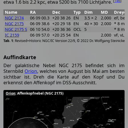
[
146
]
etwa 1.6 bis 2.2 kpc, etwa 5200 bis 7100 Lichtjahre.
Name
RA
Dec
Typ
Dim
MD
Dreyer
NGC 2174
06 09 00.3
+20 38 26
EN
3.5 × 2
2.000
eF, bet 
NGC 2175
06 09 38.6
+20 29 18
EN
40 × 30
2.000
* 8 m 
NGC 2175 S
06 10 54.0
+20 36 36
OCL
5
* 8 m 
IC 2159
06 09 57.0
+20 25 54
EN
2.000
vF, vL, 
[
2
Revised+Historic NGC/IC Version 22/9, © 2022 Dr. Wolfgang Steinicke
Auffindkarte
Der galaktische Nebel NGC 2175 befindet sich im
Sternbild
Orion
, welches von August bis Mai am besten
sichtbar ist. Dreh die Karte auf den Kopf und Du
erkennst den Affenkopf im DSS-Ausschnitt.
Orion
: Affenkopfnebel (NGC 2175)