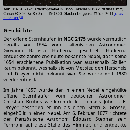
NGC 2174: Affenkopfnebel in Orion; Takahashi TSA-120 f=900 mm;
Canon EOS 20Da; 8 x 8 min, ISO 800; Glaubenbergpass; © 5. 2. 2011
Jonas
[
34
]
Schenker
Geschichte
Der offene Sternhaufen in
NGC 2175
wurde vermutlich
bereits vor 1654 vom italienischen Astronomen
Giovanni Battista Hodierna gesichtet. Hodierna
entdeckte zahlreiche heute bekannte Nebel, doch seine
1654 erschienene Publikation war ausserhalb Sizilien
kaum bekannt, weshalb sie von Messier, den Herschels
und Dreyer nicht bekannt war. Sie wurde erst 1980
wiederentdeckt.
Im Jahre 1857 wurde der in einen Nebel eingehüllte
offene Sternhaufen vom deutschen Astronomen
Christian Bruhns wiederentdeckt. Gemäss John L. E.
Dreyer beschrieb er ihn als einen Stern 8. Grösse,
eingehüllt in einen Nebel. Am 6. Februar 1877 richtete
der französische Astronom Édouard Stephan sein
Fernrohr auf diese Stelle des Himmels und entdeckte