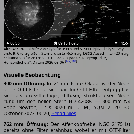
03:36
09:15 | 69.5°
14:55
Karte mithilfe von SkySafari 6 Pro und STScI Digitized Sky Survey
erstellt. Grenzgrößen: Sternbildkarte ~6.5 mag, DSS2-Ausschnitte ~20 mag.
Zeitangaben für Zeitzone UTC, Breitengrad 0°, Längengrad 0°,
[
149
,
160
]
Horizonthöhe 5°, Datum 2026-08-06
Visuelle Beobachtung
300 mm Öffnung:
Im 21 mm Ethos Okular ist der Nebel
ohne O-III Filter unsichtbar. Im O-III Filter entpuppt er
sich als grossflächiger, diffuser, strukturloser Nebel
rund um den hellen Stern HD 42088. — 300 mm f/4
Popp Newton, Titlis 3020 m. ü. M., SQM 21.20, 30.
Oktober 2022, 00:20,
Bernd Nies
762 mm Öffnung:
Der Affenkopfnebel NGC 2175 ist
bereits ohne Filter erahnbar, wobei er mit OIII-Filter