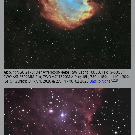
NGC 2175: Der Affenkopf-Nebel; SW Esprit 100ED, Tak FS-60CB;
ZWO ASI 2600MM Pro, ZWO ASI 1600MM Pro; 48h, 780 x 180s + 110 x 300s
[
713
]
(SHO); Zürich; © 1-7. 4. 2020 & 27. 14 - 16. 02 2025
Basilio Noris