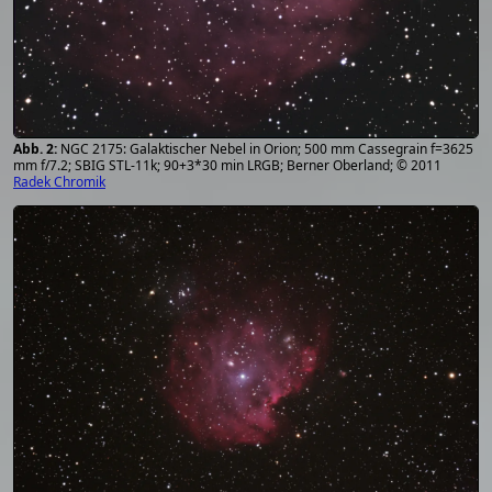
NGC 2175: Galaktischer Nebel in Orion; 500 mm Cassegrain f=3625
mm f/7.2; SBIG STL-11k; 90+3*30 min LRGB; Berner Oberland; © 2011
Radek Chromik