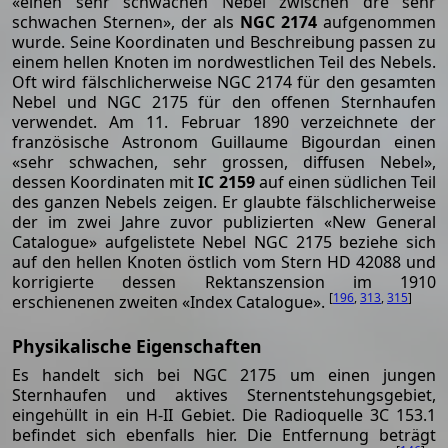
«einen sehr schwachen Nebel zwischen dre sehr
schwachen Sternen», der als
NGC 2174
aufgenommen
wurde. Seine Koordinaten und Beschreibung passen zu
einem hellen Knoten im nordwestlichen Teil des Nebels.
Oft wird fälschlicherweise NGC 2174 für den gesamten
Nebel und NGC 2175 für den offenen Sternhaufen
verwendet. Am 11. Februar 1890 verzeichnete der
französische Astronom Guillaume Bigourdan einen
«sehr schwachen, sehr grossen, diffusen Nebel»,
dessen Koordinaten mit
IC 2159
auf einen südlichen Teil
des ganzen Nebels zeigen. Er glaubte fälschlicherweise
der im zwei Jahre zuvor publizierten «New General
Catalogue» aufgelistete Nebel NGC 2175 beziehe sich
auf den hellen Knoten östlich vom Stern HD 42088 und
korrigierte dessen Rektanszension im 1910
[
196
,
313
,
315
]
erschienenen zweiten «Index Catalogue».
Physikalische Eigenschaften
Es handelt sich bei NGC 2175 um einen jungen
Sternhaufen und aktives Sternentstehungsgebiet,
eingehüllt in ein H-II Gebiet. Die Radioquelle 3C 153.1
befindet sich ebenfalls hier. Die Entfernung beträgt