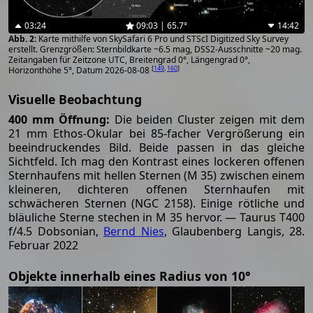
03:24
09:03 | 65.7°
14:42
Karte mithilfe von SkySafari 6 Pro und STScI Digitized Sky Survey
erstellt. Grenzgrößen: Sternbildkarte ~6.5 mag, DSS2-Ausschnitte ~20 mag.
Zeitangaben für Zeitzone UTC, Breitengrad 0°, Längengrad 0°,
[
149
,
160
]
Horizonthöhe 5°, Datum 2026-08-08
Visuelle Beobachtung
400 mm Öffnung:
Die beiden Cluster zeigen mit dem
21 mm Ethos-Okular bei 85-facher Vergrößerung ein
beeindruckendes Bild. Beide passen in das gleiche
Sichtfeld. Ich mag den Kontrast eines lockeren offenen
Sternhaufens mit hellen Sternen (M 35) zwischen einem
kleineren, dichteren offenen Sternhaufen mit
schwächeren Sternen (NGC 2158). Einige rötliche und
bläuliche Sterne stechen in M 35 hervor. — Taurus T400
f/4.5 Dobsonian,
Bernd Nies
, Glaubenberg Langis, 28.
Februar 2022
Objekte innerhalb eines Radius von 10°