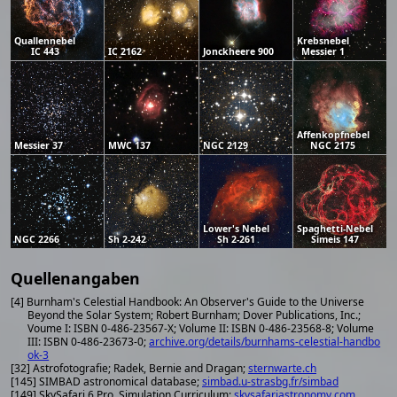
Quallennebel
Krebsnebel
IC 443
IC 2162
Jonckheere 900
Messier 1
Affenkopfnebel
Messier 37
MWC 137
NGC 2129
NGC 2175
Lower's Nebel
Spaghetti-Nebel
NGC 2266
Sh 2-242
Sh 2-261
Simeis 147
Quellenangaben
[4] Burnham's Celestial Handbook: An Observer's Guide to the Universe
Beyond the Solar System; Robert Burnham; Dover Publications, Inc.;
Voume I: ISBN 0-486-23567-X; Volume II: ISBN 0-486-23568-8; Volume
III: ISBN 0-486-23673-0;
archive.org/details/burnhams-celestial-handbo
ok-3
[32] Astrofotografie; Radek, Bernie and Dragan;
sternwarte.ch
[145] SIMBAD astronomical database;
simbad.u-strasbg.fr/simbad
[149] SkySafari 6 Pro, Simulation Curriculum;
skysafariastronomy.com