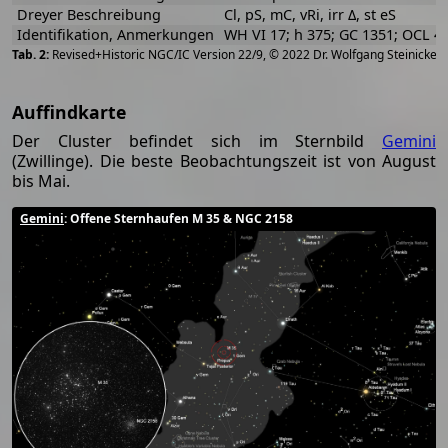
Dreyer Beschreibung
Cl, pS, mC, vRi, irr Δ, st eS
Identifikation, Anmerkungen
WH VI 17; h 375; GC 1351; OCL 4
[
2
Revised+Historic NGC/IC Version 22/9, © 2022 Dr. Wolfgang Steinicke
Auffindkarte
Der Cluster befindet sich im Sternbild
Gemini
(Zwillinge). Die beste Beobachtungszeit ist von August
bis Mai.
Gemini
: Offene Sternhaufen M 35 & NGC 2158