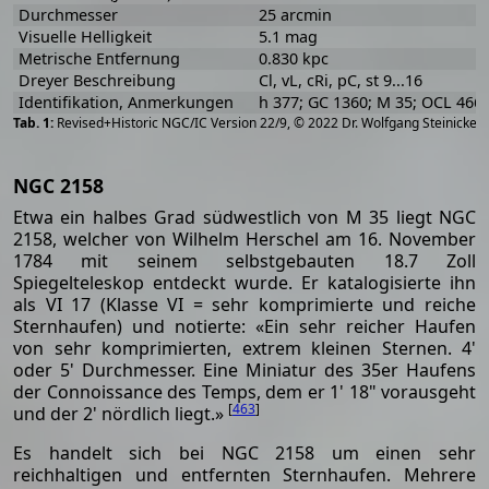
Durchmesser
25 arcmin
Visuelle Helligkeit
5.1 mag
Metrische Entfernung
0.830 kpc
Dreyer Beschreibung
Cl, vL, cRi, pC, st 9...16
Identifikation, Anmerkungen
h 377; GC 1360; M 35; OCL 466
[
2
Revised+Historic NGC/IC Version 22/9, © 2022 Dr. Wolfgang Steinicke
NGC 2158
Etwa ein halbes Grad südwestlich von M 35 liegt NGC
2158, welcher von Wilhelm Herschel am 16. November
1784 mit seinem selbstgebauten 18.7 Zoll
Spiegelteleskop entdeckt wurde. Er katalogisierte ihn
als VI 17 (Klasse VI = sehr komprimierte und reiche
Sternhaufen) und notierte: «Ein sehr reicher Haufen
von sehr komprimierten, extrem kleinen Sternen. 4'
oder 5' Durchmesser. Eine Miniatur des 35er Haufens
der Connoissance des Temps, dem er 1' 18" vorausgeht
[
463
]
und der 2' nördlich liegt.»
Es handelt sich bei NGC 2158 um einen sehr
reichhaltigen und entfernten Sternhaufen. Mehrere