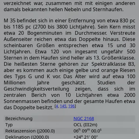
verzeichnet war, zusammen mit mit einigen anderen
damals bekannten hellen Nebeln und Sternhaufen.
M 35 befindet sich in einer Entfernung von etwa 830 pc
bis 1185 pc (2700 bis 3800 Lichtjahre). Sein Kern misst
etwa 20 Bogenminuten im Durchmesser. Verstreute
Außenseiter reichen etwa das Doppelte hinaus. Diese
scheinbaren Größen entsprechen etwa 15 und 30
Lichtjahren. Etwa 120 von ingesamt ungefähr 500
Sternen in dem Haufen sind heller als 13. Größenklasse.
Die heißesten Sterne gehören zur Spektralklasse B3,
aber es kommen auch einige gelbe und orange Riesen
des Typs G und K vor. Das Alter wird auf etwa 100
Millionen Jahre geschätzt. Studien der
Geschwindigkeitsverteilung zeigen, dass sich im
zentralen Berich von 10 Lichtjahren etwa 2000
Sonnenmassen befinden und der gesamte Haufen etwa
[
4
,
145
,
196
]
das Doppelte besitzt.
Bezeichnung
NGC 2168
Typ
OCL (III2m)
h
m
s
Rektaszension (J2000.0)
06
09
00.0
Deklination (J2000.0)
+24° 21' 00"