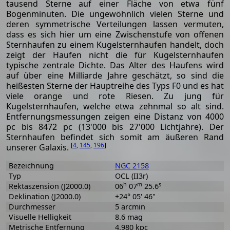
tausend Sterne auf einer Fläche von etwa fünf
Bogenminuten. Die ungewöhnlich vielen Sterne und
deren symmetrische Verteilungen lassen vermuten,
dass es sich hier um eine Zwischenstufe von offenen
Sternhaufen zu einem Kugelsternhaufen handelt, doch
zeigt der Haufen nicht die für Kugelsternhaufen
typische zentrale Dichte. Das Alter des Haufens wird
auf über eine Milliarde Jahre geschätzt, so sind die
heißesten Sterne der Hauptreihe des Typs F0 und es hat
viele orange und rote Riesen. Zu jung für
Kugelsternhaufen, welche etwa zehnmal so alt sind.
Entfernungsmessungen zeigen eine Distanz von 4000
pc bis 8472 pc (13'000 bis 27'000 Lichtjahre). Der
Sternhaufen befindet sich somit am äußeren Rand
[
4
,
145
,
196
]
unserer Galaxis.
Bezeichnung
NGC 2158
Typ
OCL (II3r)
h
m
s
Rektaszension (J2000.0)
06
07
25.6
Deklination (J2000.0)
+24° 05' 46"
Durchmesser
5 arcmin
Visuelle Helligkeit
8.6 mag
Metrische Entfernung
4.980 kpc