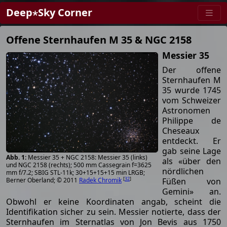
Deep⋆Sky Corner
Offene Sternhaufen M 35 & NGC 2158
Messier 35
Der offene
Sternhaufen M
35 wurde 1745
vom Schweizer
Astronomen
Philippe de
Cheseaux
entdeckt. Er
gab seine Lage
Messier 35 + NGC 2158: Messier 35 (links)
als «über den
und NGC 2158 (rechts); 500 mm Cassegrain f=3625
nördlichen
mm f/7.2; SBIG STL-11k; 30+15+15+15 min LRGB;
[
32
]
Füßen von
Berner Oberland; © 2011
Radek Chromik
Gemini» an.
Obwohl er keine Koordinaten angab, scheint die
Identifikation sicher zu sein. Messier notierte, dass der
Sternhaufen im Sternatlas von Jon Bevis aus 1750