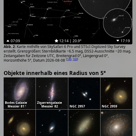
07:09
12:14 | 20.9°
17:19
Karte mithilfe von SkySafari 6 Pro und STScI Digitized Sky Survey
erstellt. Grenzgrößen: Sternbildkarte ~6.5 mag, DSS2-Ausschnitte ~20 mag.
Zeitangaben für Zeitzone UTC, Breitengrad 0°, Längengrad 0°,
[
149
,
160
]
Horizonthöhe 5°, Datum 2026-08-08
Objekte innerhalb eines Radius von 5°
Bodes Galaxie
Zigarrengalaxie
Messier 81
Messier 82
NGC 2957
NGC 2959