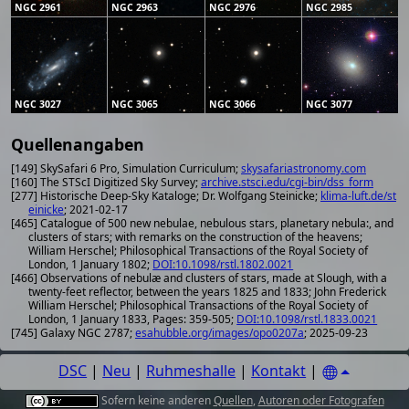
NGC 2961
NGC 2963
NGC 2976
NGC 2985
NGC 3027
NGC 3065
NGC 3066
NGC 3077
Quellenangaben
[149] SkySafari 6 Pro, Simulation Curriculum;
skysafariastronomy.com
[160] The STScI Digitized Sky Survey;
archive.stsci.edu/cgi-bin/dss_form
[277] Historische Deep-Sky Kataloge; Dr. Wolfgang Steinicke;
klima-luft.de/st
einicke
; 2021-02-17
[465] Catalogue of 500 new nebulae, nebulous stars, planetary nebula:, and
clusters of stars; with remarks on the construction of the heavens;
William Herschel; Philosophical Transactions of the Royal Society of
London, 1 January 1802;
DOI:10.1098/rstl.1802.0021
[466] Observations of nebulæ and clusters of stars, made at Slough, with a
twenty-feet reflector, between the years 1825 and 1833; John Frederick
William Herschel; Philosophical Transactions of the Royal Society of
London, 1 January 1833, Pages: 359-505;
DOI:10.1098/rstl.1833.0021
[745] Galaxy NGC 2787;
esahubble.org/images/opo0207a
; 2025-09-23
DSC
|
Neu
|
Ruhmeshalle
|
Kontakt
|
Sofern keine anderen
Quellen
,
Autoren oder Fotografen