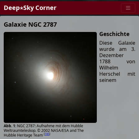
Deep⋆Sky Corner
Galaxie NGC 2787
Geschichte
Diese Galaxie
wurde am 3.
Dezember
1788 von
Wilhelm
Herschel mit
seinem
NGC 2787: Aufnahme mit dem Hubble
Weltraumteleskop. © 2002 NASA/ESA and The
[
745
]
Hubble Heritage Team