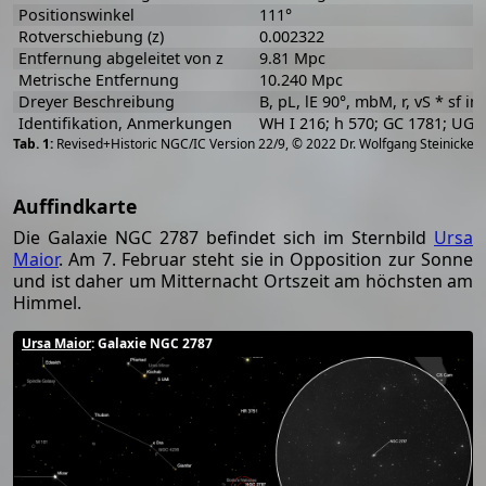
Positionswinkel
111°
Rotverschiebung (z)
0.002322
Entfernung abgeleitet von z
9.81 Mpc
Metrische Entfernung
10.240 Mpc
Dreyer Beschreibung
B, pL, lE 90°, mbM, r, vS * sf in
Identifikation, Anmerkungen
WH I 216; h 570; GC 1781; UGC
[
2
Revised+Historic NGC/IC Version 22/9, © 2022 Dr. Wolfgang Steinicke
Auffindkarte
Die Galaxie NGC 2787 befindet sich im Sternbild
Ursa
Maior
. Am 7. Februar steht sie in Opposition zur Sonne
und ist daher um Mitternacht Ortszeit am höchsten am
Himmel.
Ursa Maior
: Galaxie NGC 2787