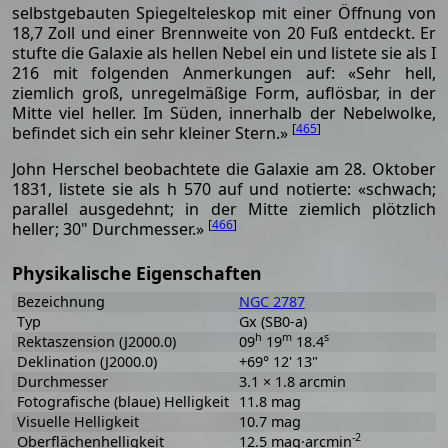
selbstgebauten Spiegelteleskop mit einer Öffnung von
18,7 Zoll und einer Brennweite von 20 Fuß entdeckt. Er
stufte die Galaxie als hellen Nebel ein und listete sie als I
216 mit folgenden Anmerkungen auf: «Sehr hell,
ziemlich groß, unregelmäßige Form, auflösbar, in der
Mitte viel heller. Im Süden, innerhalb der Nebelwolke,
[
465
]
befindet sich ein sehr kleiner Stern.»
John Herschel beobachtete die Galaxie am 28. Oktober
1831, listete sie als h 570 auf und notierte: «schwach;
parallel ausgedehnt; in der Mitte ziemlich plötzlich
[
466
]
heller; 30" Durchmesser.»
Physikalische Eigenschaften
Bezeichnung
NGC 2787
Typ
Gx (SB0-a)
h
m
s
Rektaszension (J2000.0)
09
19
18.4
Deklination (J2000.0)
+69° 12' 13"
Durchmesser
3.1 × 1.8 arcmin
Fotografische (blaue) Helligkeit
11.8 mag
Visuelle Helligkeit
10.7 mag
-2
Oberflächenhelligkeit
12.5 mag·arcmin