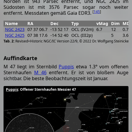
Norden ist 943 Parsec entfernt, und NGC 2425 im
Südosten ist mit 3576 Parsec sogar noch weiter
[
145
]
entfernt. Messdaten gemäß Gaia EDR3.
Name
RA
Dec
Typ
vMag
Dim
MD
NGC 2423
07 37 06.7
-13 52 17
OCL (IV2m)
6.7
12
0.76
NGC 2425
07 38 17.6
-14 52 40
OCL (III2p)
5
3.60
[
2
Revised+Historic NGC/IC Version 22/9, © 2022 Dr. Wolfgang Steinicke
Auffindkarte
M 47 liegt im Sternbild
Puppis
etwa 1.3° vom offenen
Sternhaufen
M 46
entfernt. Er ist von bloßem Auge
sichtbar. Die beste Beobachtungszeit ist Januar.
Puppis
: Offener Sternhaufen Messier 47