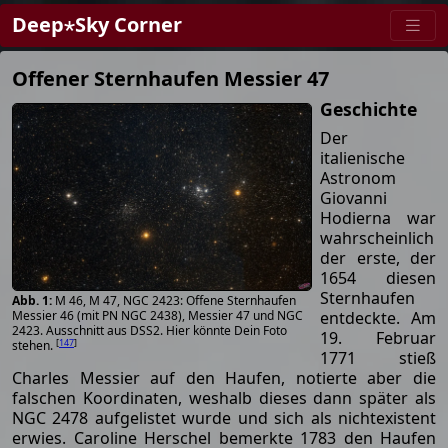
Deep⋆Sky Corner
Offener Sternhaufen Messier 47
Geschichte
Der
italienische
Astronom
Giovanni
Hodierna war
wahrscheinlich
der erste, der
1654 diesen
Sternhaufen
M 46, M 47, NGC 2423: Offene Sternhaufen
entdeckte. Am
Messier 46 (mit PN NGC 2438), Messier 47 und NGC
2423. Ausschnitt aus DSS2. Hier könnte Dein Foto
19. Februar
[
147
]
stehen.
1771 stieß
Charles Messier auf den Haufen, notierte aber die
falschen Koordinaten, weshalb dieses dann später als
NGC 2478 aufgelistet wurde und sich als nichtexistent
erwies. Caroline Herschel bemerkte 1783 den Haufen