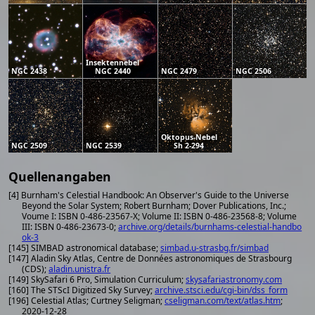
Insektennebel
NGC 2438
NGC 2440
NGC 2479
NGC 2506
Oktopus-Nebel
NGC 2509
NGC 2539
Sh 2-294
Quellenangaben
[4] Burnham's Celestial Handbook: An Observer's Guide to the Universe
Beyond the Solar System; Robert Burnham; Dover Publications, Inc.;
Voume I: ISBN 0-486-23567-X; Volume II: ISBN 0-486-23568-8; Volume
III: ISBN 0-486-23673-0;
archive.org/details/burnhams-celestial-handbo
ok-3
[145] SIMBAD astronomical database;
simbad.u-strasbg.fr/simbad
[147] Aladin Sky Atlas, Centre de Données astronomiques de Strasbourg
(CDS);
aladin.unistra.fr
[149] SkySafari 6 Pro, Simulation Curriculum;
skysafariastronomy.com
[160] The STScI Digitized Sky Survey;
archive.stsci.edu/cgi-bin/dss_form
[196] Celestial Atlas; Curtney Seligman;
cseligman.com/text/atlas.htm
;
2020-12-28