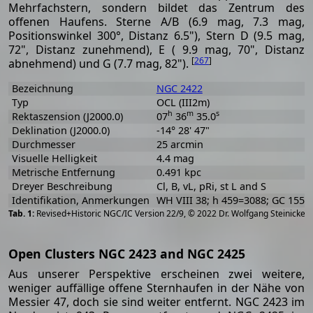
Mehrfachstern, sondern bildet das Zentrum des
offenen Haufens. Sterne A/B (6.9 mag, 7.3 mag,
Positionswinkel 300°, Distanz 6.5"), Stern D (9.5 mag,
72", Distanz zunehmend), E ( 9.9 mag, 70", Distanz
[
267
]
abnehmend) und G (7.7 mag, 82").
Bezeichnung
NGC 2422
Typ
OCL (III2m)
h
m
s
Rektaszension (J2000.0)
07
36
35.0
Deklination (J2000.0)
-14° 28' 47"
Durchmesser
25 arcmin
Visuelle Helligkeit
4.4 mag
Metrische Entfernung
0.491 kpc
Dreyer Beschreibung
Cl, B, vL, pRi, st L and S
Identifikation, Anmerkungen
WH VIII 38; h 459=3088; GC 1551
[
2
Revised+Historic NGC/IC Version 22/9, © 2022 Dr. Wolfgang Steinicke
Open Clusters NGC 2423 and NGC 2425
Aus unserer Perspektive erscheinen zwei weitere,
weniger auffällige offene Sternhaufen in der Nähe von
Messier 47, doch sie sind weiter entfernt. NGC 2423 im