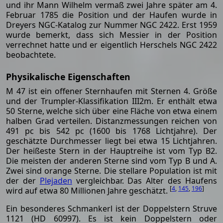
und ihr Mann Wilhelm vermaß zwei Jahre später am 4.
Februar 1785 die Position und der Haufen wurde in
Dreyers NGC-Katalog zur Nummer NGC 2422. Erst 1959
wurde bemerkt, dass sich Messier in der Position
verrechnet hatte und er eigentlich Herschels NGC 2422
beobachtete.
Physikalische Eigenschaften
M 47 ist ein offener Sternhaufen mit Sternen 4. Größe
und der Trumpler-Klassifikation III2m. Er enthält etwa
50 Sterne, welche sich über eine Fläche von etwa einem
halben Grad verteilen. Distanzmessungen reichen von
491 pc bis 542 pc (1600 bis 1768 Lichtjahre). Der
geschätzte Durchmesser liegt bei etwa 15 Lichtjahren.
Der heißeste Stern in der Hauptreihe ist vom Typ B2.
Die meisten der anderen Sterne sind vom Typ B und A.
Zwei sind orange Sterne. Die stellare Population ist mit
der der
Plejaden
vergleichbar. Das Alter des Haufens
[
4
,
145
,
196
]
wird auf etwa 80 Millionen Jahre geschätzt.
Ein besonderes Schmankerl ist der Doppelstern Struve
1121 (HD 60997). Es ist kein Doppelstern oder