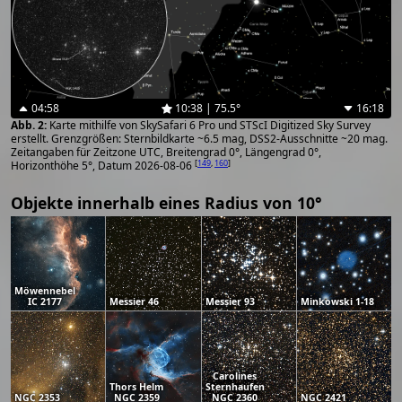
04:58
10:38 | 75.5°
16:18
Karte mithilfe von SkySafari 6 Pro und STScI Digitized Sky Survey
erstellt. Grenzgrößen: Sternbildkarte ~6.5 mag, DSS2-Ausschnitte ~20 mag.
Zeitangaben für Zeitzone UTC, Breitengrad 0°, Längengrad 0°,
[
149
,
160
]
Horizonthöhe 5°, Datum 2026-08-06
Objekte innerhalb eines Radius von 10°
Möwennebel
IC 2177
Messier 46
Messier 93
Minkowski 1-18
Carolines
Thors Helm
Sternhaufen
NGC 2353
NGC 2359
NGC 2360
NGC 2421