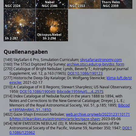
Nebel
Thors Helm
NGC 2324
NGC 2346
NGC 2353
NGC 2359
Oktopus-Nebel
Sh 2-287
Sh 2-294
Quellenangaben
[149] SkySafari 6 Pro, Simulation Curriculum;
skysafariastronomy.com
[160] The STScI Digitized Sky Survey;
archive.stsci.edu/cgi-bin/dss_form
[270] Catalogue of Bright Nebulae; Lynds, Beverly T.; Astrophysical Journal
Supplement, vol. 12, p.163 (1965);
DOI:10.1086/190123
[277] Historische Deep-Sky Kataloge; Dr. Wolfgang Steinicke;
klima-luft.de/st
einicke
; 2021-02-17
[310] A Catalogue of H II Regions; Stewart Sharpless; US Naval Observatory,
1959;
DOI:10.1086/190049
;
Bibcode:1959ApJS....4..257S
[314] Index Catalogue of Nebulæ found in the years 1888 to 1894, with
Notes and Corrections to the New General Catalogue; Dreyer, J. L. E.;
Memoirs of the Royal Astronomical Society, Vol. 51, p.185; 1895;
Bibcod
e:1895MmRAS..51..185D
[402] Gaze-Shajn Emission Nebulae;
web.archive.org/web/2023123110171
8/https://clearskies.eu/astronomy/articles/gaze-shajn
; 2023-05-06
[454] NEW EMISSION NEBULAE (II); R. Minkowski; Publications of the
Astronomical Society of the Pacific, Volume 59, Number 350; 1947;
DOI:1
0.1086/125962