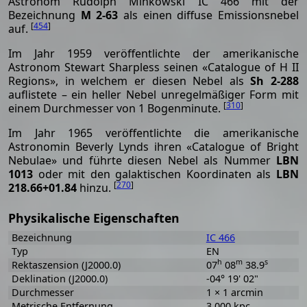
Astronom Rudolph Minkowski IC 466 mit der
Bezeichnung
M 2-63
als einen diffuse Emissionsnebel
[
454
]
auf.
Im Jahr 1959 veröffentlichte der amerikanische
Astronom Stewart Sharpless seinen «Catalogue of H II
Regions», in welchem er diesen Nebel als
Sh 2-288
auflistete – ein heller Nebel unregelmäßiger Form mit
[
310
]
einem Durchmesser von 1 Bogenminute.
Im Jahr 1965 veröffentlichte die amerikanische
Astronomin Beverly Lynds ihren «Catalogue of Bright
Nebulae» und führte diesen Nebel als Nummer
LBN
1013
oder mit den galaktischen Koordinaten als
LBN
[
270
]
218.66+01.84
hinzu.
Physikalische Eigenschaften
Bezeichnung
IC 466
Typ
EN
h
m
s
Rektaszension (J2000.0)
07
08
38.9
Deklination (J2000.0)
-04° 19' 02"
Durchmesser
1 × 1 arcmin
Metrische Entfernung
3.000 kpc