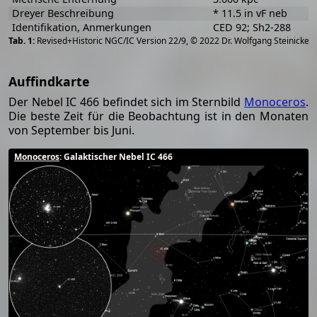
Dreyer Beschreibung
* 11.5 in vF neb
Identifikation, Anmerkungen
CED 92; Sh2-288
[
2
Revised+Historic NGC/IC Version 22/9, © 2022 Dr. Wolfgang Steinicke
Auffindkarte
Der Nebel IC 466 befindet sich im Sternbild
Monoceros
.
Die beste Zeit für die Beobachtung ist in den Monaten
von September bis Juni.
Monoceros
: Galaktischer Nebel IC 466