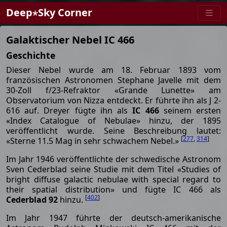
Deep⋆Sky Corner
Galaktischer Nebel IC 466
Geschichte
Dieser Nebel wurde am 18. Februar 1893 vom
französischen Astronomen Stephane Javelle mit dem
30-Zoll f/23-Refraktor «Grande Lunette» am
Observatorium von Nizza entdeckt. Er führte ihn als J 2-
616 auf. Dreyer fügte ihn als
IC 466
seinem ersten
«Index Catalogue of Nebulae» hinzu, der 1895
veröffentlicht wurde. Seine Beschreibung lautet:
[
277
,
314
]
«Sterne 11.5 Mag in sehr schwachem Nebel.»
Im Jahr 1946 veröffentlichte der schwedische Astronom
Sven Cederblad seine Studie mit dem Titel «Studies of
bright diffuse galactic nebulae with special regard to
their spatial distribution» und fügte IC 466 als
[
402
]
Cederblad 92
hinzu.
Im Jahr 1947 führte der deutsch-amerikanische