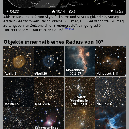
04:33
10:14 | 85.6°
15:55
Karte mithilfe von SkySafari 6 Pro und STScI Digitized Sky Survey
erstellt. Grenzgrößen: Sternbildkarte ~6.5 mag, DSS2-Ausschnitte ~20 mag.
Zeitangaben für Zeitzone UTC, Breitengrad 0°, Längengrad 0°,
[
149
,
160
]
Horizonthöhe 5°, Datum 2026-08-06
Objekte innerhalb eines Radius von 10°
Möwennebel
Abell 18
Abell 20
IC 2177
Kohoutek 1-11
Großer
Vogelhaufen
Messier 50
NGC 2286
NGC 2301
NGC 2311
Schmetterlings-