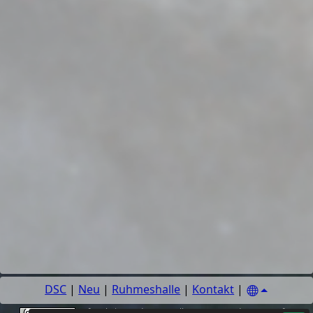
DSC
|
Neu
|
Ruhmeshalle
|
Kontakt
|
Sofern keine anderen
Quellen
,
Autoren oder Fotografen